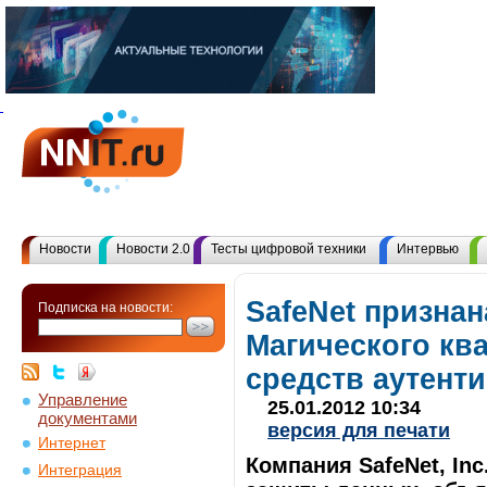
Новости
Новости 2.0
Тесты цифровой техники
Интервью
SafeNet призна
Подписка на новости:
Магического ква
средств аутент
Управление
25.01.2012 10:34
документами
версия для печати
Интернет
Компания SafeNet, In
Интеграция