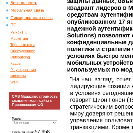
защиты данных, объяв
Безопасность
квадрант лидеров в М
Мобильная связь
средствам аутентифика
Фиксированная связь
опубликованном 17 ян
ПО
надежной аутентификац
Рынок ПК
Solutions) позволяют
Маркетинг
конфиденциальные да
Торговые сети
политики и стратегии
Оборудование
условиях быстро меня
Outsourcing
мобильных устройств
Кадры
используемых по мод
Регулирование
Финансы
"На наш взгляд, отчет
Web
лидирующие позиции к
в условиях сегодняшн
CMS Magazine: стоимость
говорит Цион Гонен (T
создания корп. сайта в
Приволжском ФО
стратегическим вопрос
миру доверяют решен
Город:
управления пользоват
транзакциями. Кроме т
57 958
Средняя цена: