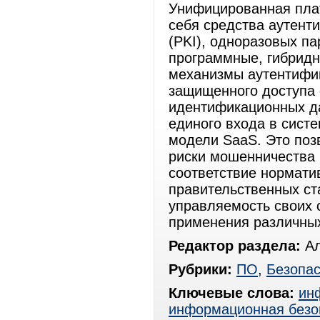
Унифицированная пла
себя средства аутент
(PKI), одноразовых па
программные, гибридн
механизмы аутентифик
защищенного доступа 
идентификационных дан
единого входа в сист
модели SaaS. Это поз
риски мошенничества 
соответствие нормати
правительственных ста
управляемость своих 
применения различных
Редактор раздела:
Ал
Рубрики:
ПО
,
Безопас
Ключевые слова:
ин
информационная безо