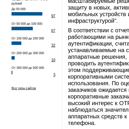
масштабируемые реше
рублей
защиту в новых, акти
До 50 000
мобильных устройств 
97
инфраструктурой".
От 50 000 до 100 000
В соответствии с отче
67
работающими на рынке
От 100 000 до 200 000
аутентификации, счит
32
устанавливаемые на с
От 200 000 до 300 000
аппаратные решения, 
10
проводить аутентифик
От 300 000 до 500 000
этом поддерживающие
3
корпоративными систе
использования. По оц
Все типы сайтов
заказчиков ожидается 
корпоративные заказч
высокий интерес к OT
наблюдаться значител
аппаратных средств к
телефона.