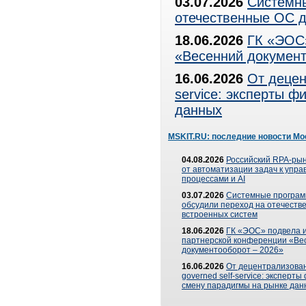
03.07.2026
Системны
отечественные ОС д
18.06.2026
ГК «ЭОС»
«Весенний документ
16.06.2026
От децен
service: эксперты 
данных
MSKIT.RU: последние новости Мо
04.08.2026
Российский RPA-рын
от автоматизации задач к упр
процессами и AI
03.07.2026
Системные програ
обсудили переход на отечеств
встроенных систем
18.06.2026
ГК «ЭОС» подвела и
партнерской конференции «Ве
документооборот – 2026»
16.06.2026
От децентрализован
governed self-service: эксперт
смену парадигмы на рынке дан