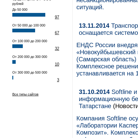
несанкционированных
рублей
ситуаций.
До 50 000
97
13.11.2014
Транспор
От 50 000 до 100 000
оснащается системо
67
От 100 000 до 200 000
ЕНДС России внедря
32
«Новокуйбышевский
От 200 000 до 300 000
(Самарская область)
10
Комплексное решени
устанавливается на 
От 300 000 до 500 000
3
31.10.2014
Softline 
Все типы сайтов
информационную без
Татарстане
(Новости
Компания Softline о
«Лаборатории Каспер
Композит». Комплек