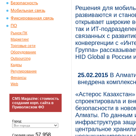
Безопасность
Решения для мобильн
Мобильная связь
развиваются и стано
Фиксированная связь
открывает широкие в
ПО
так и ИТ-подразделе
Рынок ПК
связанных с развити
Маркетинг
конвергенции с «Инт
Торговые сети
Группа» рассказыва
Оборудование
HID Global в России 
Outsourcing
Кадры
Регулирование
25.02.2015
В Алмати
Финансы
внедрена комплексн
Web
«Астерос Казахстан» 
CMS Magazine: стоимость
спроектировала и вн
создания корп. сайта в
безопасности в новом
Приволжском ФО
Алматы. По данным и
инфраструктура защи
Город:
центральное хранил
57 958
Средняя цена: