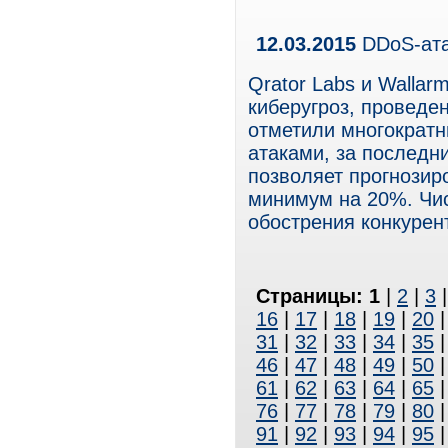
12.03.2015
DDoS-ата
Qrator Labs и Walla
киберугроз, проведен
отметили многократн
атаками, за последни
позволяет прогнозиро
минимум на 20%. Чис
обострения конкурен
Страницы:
1
|
2
|
3
16
|
17
|
18
|
19
|
20
31
|
32
|
33
|
34
|
35
46
|
47
|
48
|
49
|
50
61
|
62
|
63
|
64
|
65
76
|
77
|
78
|
79
|
80
91
|
92
|
93
|
94
|
95