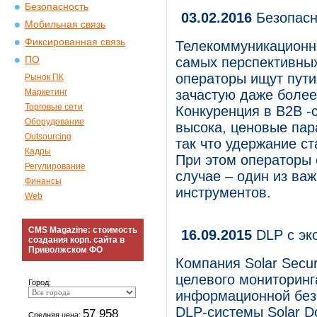
Безопасность
03.02.2016
Безопасн
Мобильная связь
Фиксированная связь
Телекоммуникационны
ПО
самых перспективны
операторы ищут пути
Рынок ПК
Маркетинг
зачастую даже более
Торговые сети
Конкуренция в B2B -
Оборудование
высока, ценовые пар
Outsourcing
так что удержание с
Кадры
При этом операторы 
Регулирование
случае – один из ва
Финансы
инструментов.
Web
CMS Magazine: стоимость
16.09.2015
DLP с эк
создания корп. сайта в
Приволжском ФО
Компания Solar Secur
целевого мониторинг
Город:
информационной без
DLP-системы Solar D
57 958
Средняя цена: