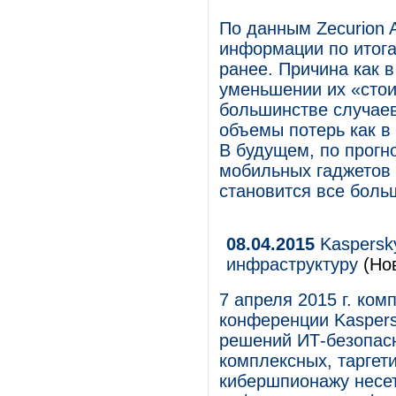
По данным Zecurion A
информации по итога
ранее. Причина как в
уменьшении их «стои
большинстве случаев
объемы потерь как в 
В будущем, по прогно
мобильных гаджетов 
становится все боль
08.04.2015
Kaspersky
инфраструктуру
(Но
7 апреля 2015 г. ко
конференции Kaspers
решений ИТ-безопасн
комплексных, таргет
кибершпионажу несет