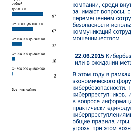
компании, среди вну
рублей
До 50 000
занимают вопросы, 
97
перемещением сотруд
безопасности исполь
От 50 000 до 100 000
коммуникаций сотруд
67
мошенничеством.
От 100 000 до 200 000
32
От 200 000 до 300 000
22.06.2015
Кибербез
10
или в ожидании мет
От 300 000 до 500 000
В этом году в рамка
3
экономического фору
кибербезопасности. 
Все типы сайтов
киберпреступников, 
в вопросе информац
практически единоду
киберпреступлениям
общие правила игры.
угрозы при этом воз