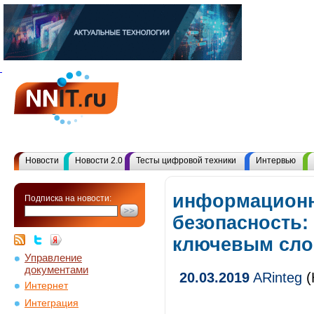
Новости
Новости 2.0
Тесты цифровой техники
Интервью
информацион
Подписка на новости:
безопасность:
ключевым сл
Управление
документами
20.03.2019
ARinteg
(
Интернет
Интеграция