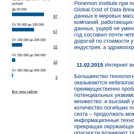
Ponemon Institute при
рублей
Global Cost of Data Bre
До 50 000
данных в мировых масш
97
компаний, работающих 
От 50 000 до 100 000
данных, ущерб не умень
67
год составил почти чет
От 100 000 до 200 000
дорогой по стоимости 
индустрия, а здравоох
32
От 200 000 до 300 000
10
11.02.2015
Интернет ве
От 300 000 до 500 000
Большинство технологи
3
оказываются небезопас
преимущественно проб
Все типы сайтов
потенциальных уязвимо
множество: и высокий 
количество погибших 
скота – продолжать мож
информационные технол
превращая окружающее 
опасности возникают та