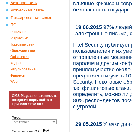
Безопасность
влияние кризиса и сов
безопасность государст
Мобильная связь
Фиксированная связь
ПО
19.06.2015
97% людей 
Рынок ПК
электронные письма, 
Маркетинг
Intel Security публикуе
Торговые сети
пользователей и их ум
Оборудование
отправленные мошенник
Outsourcing
паролям и другим кон
Кадры
приняли участие около 
Регулирование
предложено изучить 10
Финансы
Security. Некоторые о
Web
т.е. фишинговые атаки
определить, можно ли 
CMS Magazine: стоимость
80% респондентов посч
создания корп. сайта в
Приволжском ФО
с угрозой.
Город:
29.05.2015
Утечки дан
57 958
Средняя цена: