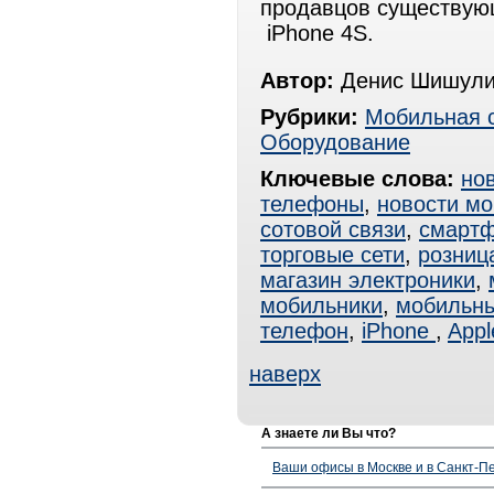
продавцов существую
iPhone 4S.
Автор:
Денис Шишули
Рубрики:
Мобильная 
Оборудование
Ключевые слова:
но
телефоны
,
новости мо
сотовой связи
,
смарт
торговые сети
,
розниц
магазин электроники
,
мобильники
,
мобильн
телефон
,
iPhone
,
Appl
наверх
А знаете ли Вы что?
Ваши офисы в Москве и в Санкт-Пе