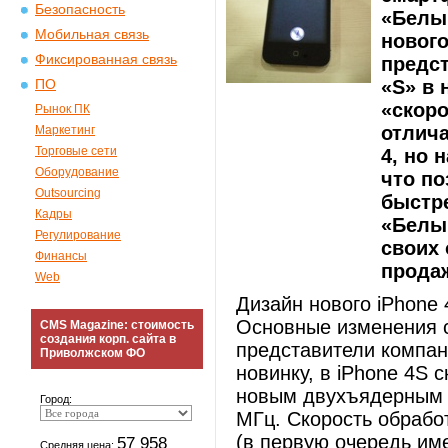
Безопасность
«Белы
Мобильная связь
нового
Фиксированная связь
предс
«S» в 
ПО
«скоро
Рынок ПК
отлича
Маркетинг
Торговые сети
4, но 
Оборудование
что по
Outsourcing
быстр
Кадры
«Белы
Регулирование
своих 
Финансы
продаж
Web
Дизайн нового iPhone
Основные изменения с
CMS Magazine: стоимость
создания корп. сайта в
представители компа
Приволжском ФО
новинку, в iPhone 4S 
новым двухъядерным п
Город:
МГц. Скорость обрабо
(в первую очередь им
57 958
Средняя цена: