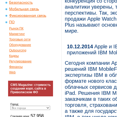
конкуренция со сторо
Безопасность
аналитики уверены, 
Мобильная связь
перспективы. Так, эк
Фиксированная связь
продажи Apple Watch 
ПО
Plus называют основ
Рынок ПК
мире.
Маркетинг
Торговые сети
Оборудование
10.12.2014
Apple и 
Outsourcing
приложений IBM Mobi
Кадры
Регулирование
Сегодня компании Ap
Финансы
решений IBM MobileFi
Web
экспертизы IBM в об
формате нового клас
CMS Magazine: стоимость
облачных сервисов д
создания корп. сайта в
iPad. Решения IBM Mo
Приволжском ФО
заказчикам в таких о
торговля, страхован
Город:
а также для государ
57 958
Средняя цена: