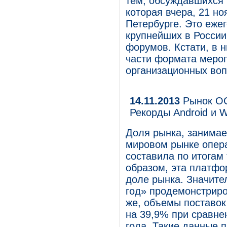
тем, обсуждавшихся н
которая вчера, 21 но
Петербурге. Это еже
крупнейших в России
форумов. Кстати, в 
части формата меропр
организационных воп
14.11.2013
Рынок ОС
Рекорды Android и 
Доля рынка, занима
мировом рынке опер
составила по итогам 
образом, эта платфо
доле рынка. Значите
год» продемонстрир
же, объемы поставок
на 39,9% при сравне
года. Такие данные п