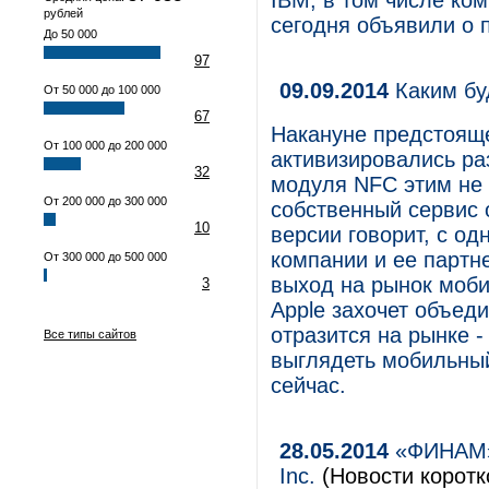
IBM, в том числе комп
рублей
сегодня объявили о п
До 50 000
97
09.09.2014
Каким бу
От 50 000 до 100 000
67
Накануне предстояще
От 100 000 до 200 000
активизировались ра
32
модуля NFC этим не 
От 200 000 до 300 000
собственный сервис 
10
версии говорит, с о
компании и ее партн
От 300 000 до 500 000
выход на рынок моб
3
Apple захочет объед
отразится на рынке -
Все типы сайтов
выглядеть мобильный
сейчас.
28.05.2014
«ФИНАМ» 
Inc.
(Новости коротк