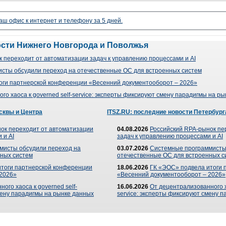
аш офис к интернет и телефону за 5 дней.
ости Нижнего Новгорода и Поволжья
 переходит от автоматизации задач к управлению процессами и AI
сты обсудили переход на отечественные ОС для встроенных систем
оги партнерской конференции «Весенний документооборот – 2026»
го хаоса к governed self-service: эксперты фиксируют смену парадигмы на р
сквы и Центра
ITSZ.RU: последние новости Петербург
ок переходит от автоматизации
04.08.2026
Российский RPA-рынок пе
 и AI
задач к управлению процессами и AI
мисты обсудили переход на
03.07.2026
Системные программисты
ных систем
отечественные ОС для встроенных с
итоги партнерской конференции
18.06.2026
ГК «ЭОС» подвела итоги 
 2026»
«Весенний документооборот – 2026»
ого хаоса к governed self-
16.06.2026
От децентрализованного ха
мену парадигмы на рынке данных
service: эксперты фиксируют смену 