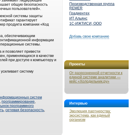
и» занимают лидирующее
Производственная группа
вышает общую безопасность
REMER
нечных пользователей».
Градиентех
плексной системы защиты
ИТ Альянс
ртификат гарантирует
1С-ИЖТИСИ, ООО
жер продукта компании «Код
па, обеспечивающим
Добавь свою компанию
утентификационной информации
 операционные системы.
 и позволяет привести
ен, применяющихся в качестве
елей при доступе к компьютеру и
Проекты
 усиливает систему
От разрозненной отчетности к
единой системе аналитики —
кейс «Холодильник.ру»
информационных систем
,
программирование
,
Интервью
рынок программного
ть
,
сетевая безопасность
,
Эволюция партнерства:
экосистема, как единый
организм