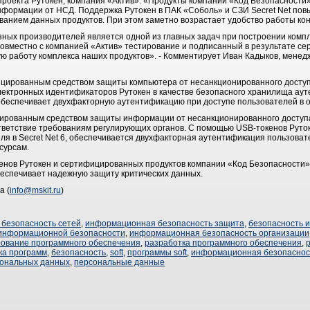
 проекта Рутокен, компания «Актив»: «Продукты компании «Код Безопасност
нформации от НСД. Поддержка Рутокен в ПАК «Соболь» и СЗИ Secret Net по
анием данных продуктов. При этом заметно возрастает удобство работы ко
ных производителей является одной из главных задач при построении ком
вместно с компанией «Актив» тестирование и подписанный в результате се
ю работу комплекса наших продуктов». - Комментирует Иван Кадыков, менед
ицированным средством защиты компьютера от несанкционированного досту
электронных идентификаторов Рутокен в качестве безопасного хранилища а
обеспечивает двухфакторную аутентификацию при доступе пользователей в
цированным средством защиты информации от несанкционированного доступа
ветствие требованиям регулирующих органов. С помощью USB-токенов Руток
я в Secret Net 6, обеспечивается двухфакторная аутентификация пользоват
сурсам.
енов Рутокен и сертифицированных продуктов компании «Код Безопасности»
еспечивает надежную защиту критических данных.
а (
info@mskit.ru
)
безопасность сетей
,
информационная безопасность защита
,
безопасность 
информационной безопасности
,
информационная безопасность организации
рование программного обеспечения
,
разработка программного обеспечения
,
ка программ
,
безопасность
,
soft
,
программы soft
,
информационная безопаснос
сональных данных
,
персональные данные