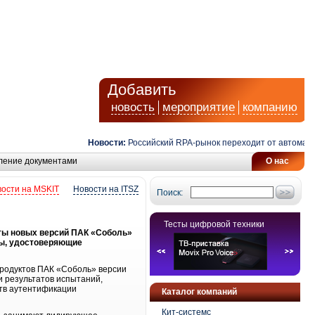
Добавить
новость
мероприятие
компанию
Новости:
Российский RPA-рынок переходит от автоматиза
ление документами
О нас
ости на MSKIT
Новости на ITSZ
Поиск:
Тесты цифровой техники
оты новых версий ПАК «Соболь»
ты, удостоверяющие
родуктов ПАК «Соболь» версии
и результатов испытаний,
ств аутентификации
Каталог компаний
Кит-системс