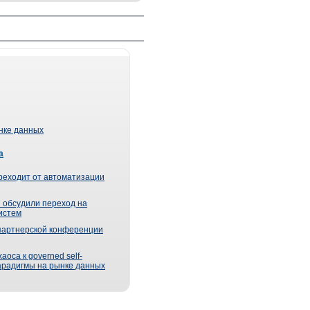
ынке данных
а
реходит от автоматизации
 обсудили переход на
истем
партнерской конференции
оса к governed self-
парадигмы на рынке данных