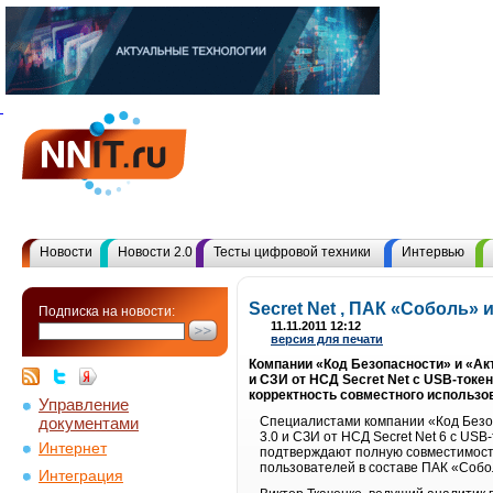
Новости
Новости 2.0
Тесты цифровой техники
Интервью
Secret Net , ПАК «Соболь»
Подписка на новости:
11.11.2011 12:12
версия для печати
Компании «Код Безопасности» и «Ак
и СЗИ от НСД Secret Net с USB-ток
корректность совместного использо
Управление
документами
Специалистами компании «Код Безо
3.0 и СЗИ от НСД Secret Net 6 с US
Интернет
подтверждают полную совместимость
пользователей в составе ПАК «Соболь
Интеграция