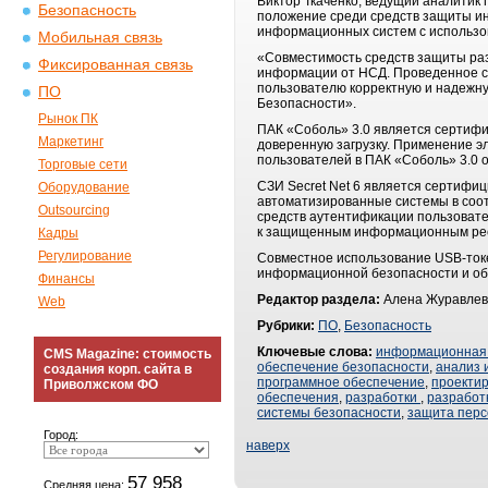
Виктор Ткаченко, ведущий аналитик
Безопасность
положение среди средств защиты и
информационных систем с использов
Мобильная связь
«Совместимость средств защиты раз
Фиксированная связь
информации от НСД. Проведенное со
пользователю корректную и надежну
ПО
Безопасности».
Рынок ПК
ПАК «Соболь» 3.0 является сертиф
Маркетинг
доверенную загрузку. Применение 
пользователей в ПАК «Соболь» 3.0 
Торговые сети
СЗИ Secret Net 6 является сертифи
Оборудование
автоматизированные системы в соот
Outsourcing
средств аутентификации пользовател
к защищенным информационным ре
Кадры
Регулирование
Совместное использование USB-ток
информационной безопасности и об
Финансы
Редактор раздела:
Алена Журавлев
Web
Рубрики:
ПО
,
Безопасность
Ключевые слова:
информационная 
CMS Magazine: стоимость
обеспечение безопасности
,
анализ 
создания корп. сайта в
программное обеспечение
,
проекти
Приволжском ФО
обеспечения
,
разработки
,
разработ
системы безопасности
,
защита пер
Город:
наверх
57 958
Средняя цена: