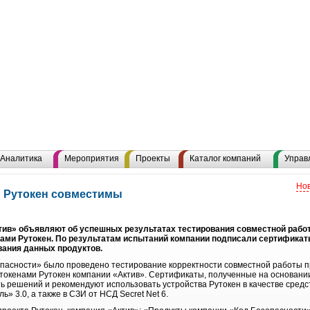
Аналитика
Мероприятия
Проекты
Каталог компаний
Управ
Нов
 и Рутокен совместимы
тив» объявляют об успешных результатах тестирования совместной раб
енами Рутокен. По результатам испытаний компании подписали сертифика
вания данных продуктов.
пасности» было проведено тестирование корректности совместной работы п
B-токенами Рутокен компании «Актив». Сертификаты, полученные на основани
 решений и рекомендуют использовать устройства Рутокен в качестве сред
» 3.0, а также в СЗИ от НСД Secret Net 6.