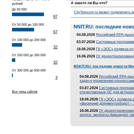
А знаете ли Вы что?
рублей
До 50 000
CityTelecom.ru может подключить в
97
От 50 000 до 100 000
NNIT.RU: последние нов
67
04.08.2026
Российский RPA-рынок
От 100 000 до 200 000
03.07.2026
Системные программи
32
18.06.2026
ГК «ЭОС» подвела ит
От 200 000 до 300 000
16.06.2026
От децентрализованно
10
MSKIT.RU: последние новости Мо
От 300 000 до 500 000
04.08.2026
Российский RPA-рын
3
задач к управлению процессами
03.07.2026
Системные програм
Все типы сайтов
отечественные ОС для встроен
18.06.2026
ГК «ЭОС» подвела 
«Весенний документооборот –
16.06.2026
От децентрализованн
service: эксперты фиксируют с