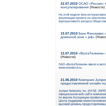
22.07.2010
ОСАО «Россия» п
консультирования
(Новости)
На этой неделе блок интерактивн
реализации проекта по обеспечен
корпоративного ресурса Общества
15.07.2010
Банк Финсервис о
доменной зоне «.рф»
(Новос
12.07.2010
«ВолгаТелеком» п
(Новости)
ОАО «ВолгаТелеком» ввело в эксп
www.investor.vt.ru.
21.06.2010
Компания Juniper
предоставляемой онлайн-п
Juniper Networks, Inc. (NYSE: JNP
официальном web-сайте компании, 
по версии Ассоциации профессионал
Центр поддержки клиентов компан
высокий уровень предоставляемых 