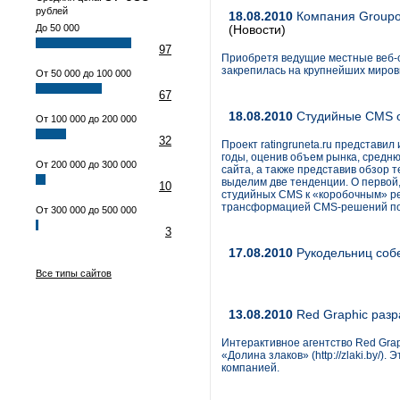
рублей
18.08.2010
Компания Groupon
До 50 000
(Новости)
97
Приобретя ведущие местные веб-с
закрепилась на крупнейших миров
От 50 000 до 100 000
67
18.08.2010
Студийные CMS о
От 100 000 до 200 000
32
Проект ratingruneta.ru представи
годы, оценив объем рынка, средн
От 200 000 до 300 000
сайта, а также представив обзор 
выделим две тенденции. О первой,
10
студийных CMS к «коробочным» ре
трансформацией CMS-решений по п
От 300 000 до 500 000
3
17.08.2010
Рукодельниц собе
Все типы сайтов
13.08.2010
Red Graphic разр
Интерактивное агентство Red Grap
«Долина злаков» (http://zlaki.by/)
компанией.