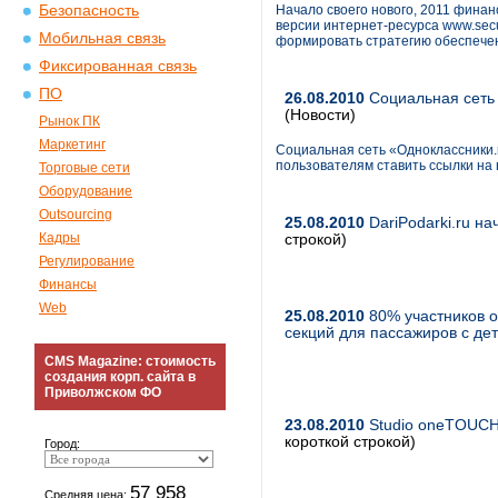
Безопасность
Начало своего нового, 2011 фина
версии интернет-ресурса www.secur
Мобильная связь
формировать стратегию обеспече
Фиксированная связь
ПО
26.08.2010
Социальная сеть 
(Новости)
Рынок ПК
Маркетинг
Социальная сеть «Одноклассники.r
пользователям ставить ссылки на 
Торговые сети
Оборудование
Outsourcing
25.08.2010
DariPodarki.ru на
Кадры
строкой)
Регулирование
Финансы
Web
25.08.2010
80% участников о
секций для пассажиров с де
CMS Magazine: стоимость
создания корп. сайта в
Приволжском ФО
23.08.2010
Studio oneTOUCH
короткой строкой)
Город:
57 958
Средняя цена: