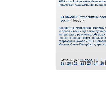
2009 году Juniper также была при
поддержки, куда компании попадаю
21.06.2010
Ретроснимки воен
веси»
(Новости)
Аэрофотоснимки времен Великой О
«Города и веси», где также публи
материалы о различных объектах 
проект «Города и веси», реализов
стартовал в начале 2010 г. Сегод
Москвы, Санкт-Петербурга, Красно
Страницы:
<< пред.
|
1
|
2
|
19
|
20
|
21
|
22
|
23
|
24
|
25