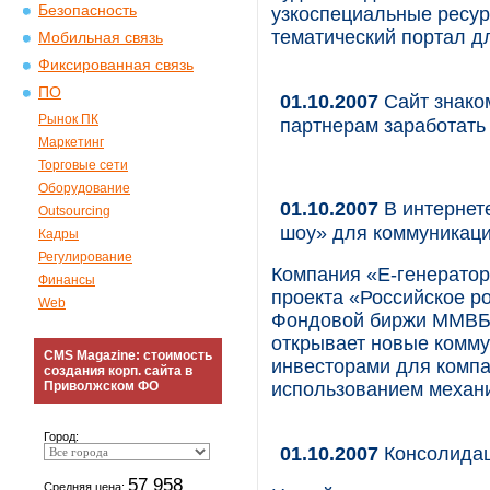
Безопасность
узкоспециальные ресур
тематический портал 
Мобильная связь
Фиксированная связь
ПО
01.10.2007
Сайт знаком
Рынок ПК
партнерам заработать 
Маркетинг
Торговые сети
Оборудование
01.10.2007
В интернете
Outsourcing
шоу» для коммуникаци
Кадры
Регулирование
Компания «Е-генератор»
Финансы
проекта «Российское р
Web
Фондовой биржи ММВБ 
открывает новые комм
CMS Magazine: стоимость
инвесторами для комп
создания корп. сайта в
Приволжском ФО
использованием механ
Город:
01.10.2007
Консолидац
57 958
Средняя цена: