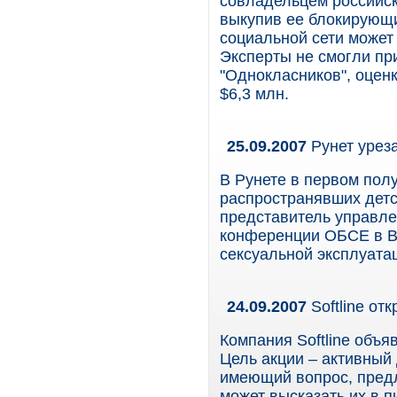
совладельцем российск
выкупив ее блокирующи
социальной сети может
Эксперты не смогли пр
"Однокласников", оценк
$6,3 млн.
25.09.2007
Рунет уреза
В Рунете в первом пол
распространявших детс
представитель управле
конференции ОБСЕ в В
сексуальной эксплуатац
24.09.2007
Softline от
Компания Softline объя
Цель акции – активный 
имеющий вопрос, предл
может высказать их в 