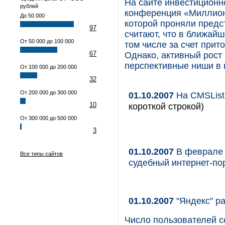
На сайте инвестицион
рублей
конференция «Миллион 
До 50 000
которой проняли предс
97
считают, что в ближай
От 50 000 до 100 000
том числе за счет прит
67
Однако, активный рост
перспективные ниши в 
От 100 000 до 200 000
32
От 200 000 до 300 000
01.10.2007
На CMSList
10
короткой строкой)
От 300 000 до 500 000
3
01.10.2007
В феврале 
Все типы сайтов
судебный интернет-по
01.10.2007
"Яндекс" р
Число пользователей се