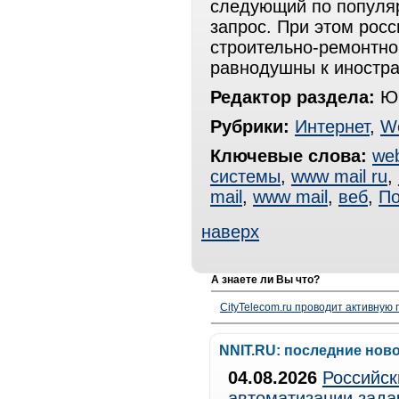
следующий по популяр
запрос. При этом росс
строительно-ремонтно
равнодушны к иностр
Редактор раздела:
Юр
Рубрики:
Интернет
,
W
Ключевые слова:
we
системы
,
www mail ru
,
mail
,
www mail
,
веб
,
По
наверх
А знаете ли Вы что?
CityTelecom.ru проводит активную
NNIT.RU: последние нов
04.08.2026
Российск
автоматизации зада