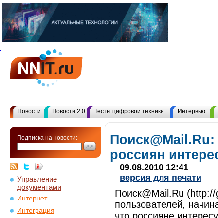
Новости
Новости 2.0
Тесты цифровой техники
Интервью
Поиск@Mail.Ru:
Подписка на новости:
россиян интере
09.08.2010 12:41
версия для печати
Управление
документами
Поиск@Mail.Ru (http:/
Интернет
пользователей, начин
Интеграция
что россияне интересу