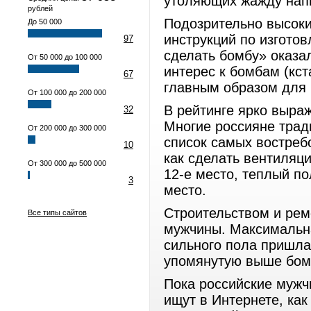
утоляющих жажду нап
рублей
Подозрительно высоки
До 50 000
инструкций по изгото
97
сделать бомбу» оказал
От 50 000 до 100 000
интерес к бомбам (кст
67
главным образом для 
От 100 000 до 200 000
В рейтинге ярко выра
32
Многие россияне трад
От 200 000 до 300 000
список самых востреб
10
как сделать вентиляц
От 300 000 до 500 000
12-е место, теплый п
3
место.
Строительством и ре
Все типы сайтов
мужчины. Максимальна
сильного пола пришла
упомянутую выше бом
Пока российские мужч
ищут в Интернете, как