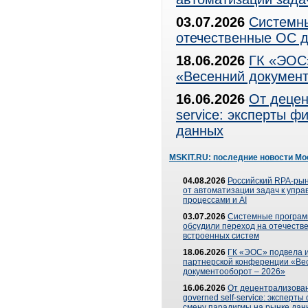
03.07.2026
Системны
отечественные ОС д
18.06.2026
ГК «ЭОС»
«Весенний документ
16.06.2026
От децен
service: эксперты 
данных
MSKIT.RU: последние новости Мо
04.08.2026
Российский RPA-рын
от автоматизации задач к упр
процессами и AI
03.07.2026
Системные програ
обсудили переход на отечеств
встроенных систем
18.06.2026
ГК «ЭОС» подвела и
партнерской конференции «Ве
документооборот – 2026»
16.06.2026
От децентрализован
governed self-service: эксперт
смену парадигмы на рынке дан