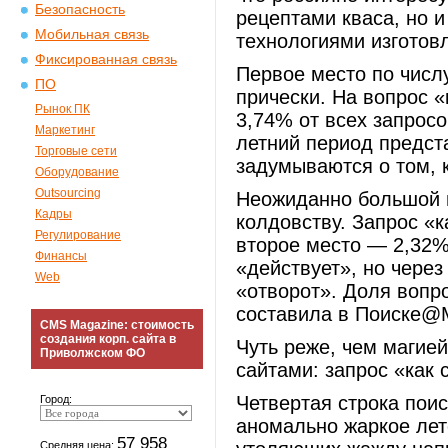
Безопасность
рецептами кваса, но и
Мобильная связь
технологиями изготов
Фиксированная связь
Первое место по числ
ПО
прически. На вопрос 
Рынок ПК
3,74% от всех запросо
Маркетинг
летний период предст
Торговые сети
задумываются о том, 
Оборудование
Outsourcing
Неожиданно большой и
Кадры
колдовству. Запрос «
Регулирование
второе место — 2,32%
Финансы
«действует», но через
Web
«отворот». Доля вопр
составила в Поиске@M
CMS Magazine: стоимость
создания корп. сайта в
Чуть реже, чем магие
Приволжском ФО
сайтами: запрос «как 
Четвертая строка поис
Город:
аномально жаркое лет
57 958
Средняя цена: