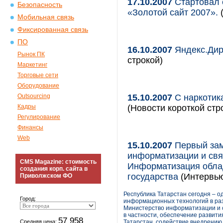
17.10.2007
Стартовал 
Безопасность
«Золотой сайт 2007».
(
Мобильная связь
Фиксированная связь
ПО
16.10.2007
Яндекс.Дире
Рынок ПК
строкой)
Маркетинг
Торговые сети
Оборудование
Outsourcing
15.10.2007
С наркотик
Кадры
(Новости короткой стр
Регулирование
Финансы
Web
15.10.2007
Первый зам
информатизации и свя
CMS Magazine: стоимость
Информатизация обла
создания корп. сайта в
государства
(Интервь
Приволжском ФО
Республика Татарстан сегодня – 
Город:
информационных технологий в раз
Министерство информатизации и св
в частности, обеспечение развити
57 958
Средняя цена:
Татарстан, содействие внедрени