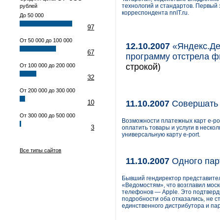
технологий и стандартов. Первый
рублей
корреспондента nnIT.ru.
До 50 000
97
От 50 000 до 100 000
12.10.2007
«Яндекс.Де
67
программу отстрела 
строкой)
От 100 000 до 200 000
32
От 200 000 до 300 000
10
11.10.2007
Совершать о
От 300 000 до 500 000
Возможности платежных карт e-po
3
оплатить товары и услуги в неско
универсальную карту e-port.
Все типы сайтов
11.10.2007
Одного парт
Бывший гендиректор представител
«Ведомостям», что возглавил мос
телефонов — Apple. Это подтверд
подробности оба отказались, не с
единственного дистрибутора и пар