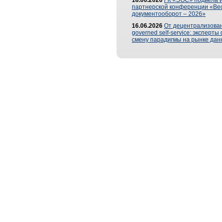
18.06.2026
ГК «ЭОС» подвела и
партнерской конференции «Ве
документооборот – 2026»
16.06.2026
От децентрализован
governed self-service: эксперт
смену парадигмы на рынке дан