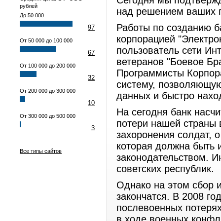
Сегодня мы подтвержд
рублей
над решением ваших 
До 50 000
Работы по созданию б
97
корпорацией "Электро
От 50 000 до 100 000
пользователь сети Инт
67
ветеранов "Боевое Бра
От 100 000 до 200 000
Программисты Корпор
32
систему, позволяющую
От 200 000 до 300 000
данных и быстро нах
10
На сегодня банк насч
От 300 000 до 500 000
потери нашей страны 
3
захоронения солдат, о
которая должна быть 
Все типы сайтов
законодательством. И
советских республик.
Однако на этом сбор 
закончатся. В 2008 го
послевоенных потерях
в ходе военных конфл