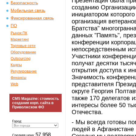
Презентация была при
Безопасность
созданию Организации
Мобильная связь
инициатором которого
Фиксированная связь
организация ветеранов
ПО
Братства" многогранна
Рынок ПК
данных "Память", пре
Маркетинг
конференции корпора
Торговые сети
непосредственным исп
Оборудование
Участники конференци
Outsourcing
получат десятки тыся
Кадры
открытия доступа к и
Регулирование
Значимость конференц
Финансы
представителя Прези
Web
округе Георгия Полта
также 170 делегатов и
CMS Magazine: стоимость
создания корп. сайта в
интересы более 50 ты
Приволжском ФО
Отечества.
- Мы всегда готовы по
Город:
людей в Афганистане и
57 958
Средняя цена: