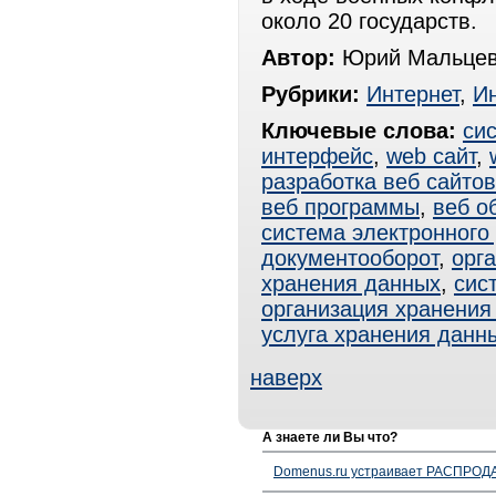
около 20 государств.
Автор:
Юрий Мальцев
Рубрики:
Интернет
,
И
Ключевые слова:
си
интерфейс
,
web сайт
,
разработка веб сайтов
веб программы
,
веб о
система электронного
документооборот
,
орг
хранения данных
,
сис
организация хранения
услуга хранения данн
наверх
А знаете ли Вы что?
Domenus.ru устраивает РАСПРОДА