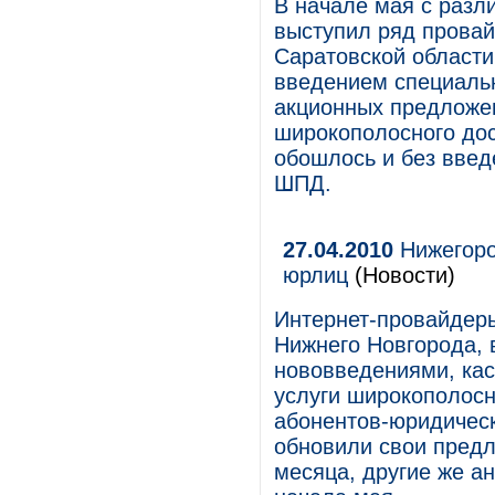
В начале мая с раз
выступил ряд провай
Саратовской области
введением специальн
акционных предложен
широкополосного дос
обошлось и без введ
ШПД.
27.04.2010
Нижегоро
юрлиц
(Новости)
Интернет-провайдеры
Нижнего Новгорода, 
нововведениями, ка
услуги широкополосн
абонентов-юридическ
обновили свои предл
месяца, другие же а