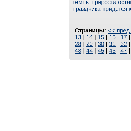
темпы прироста оста
праздника придется 
Страницы:
<< пред
13
|
14
|
15
|
16
|
17
28
|
29
|
30
|
31
|
32
43
|
44
|
45
|
46
|
47