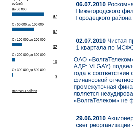
06.07.2010
Роскомна
рублей
До 50 000
Нижегородского фи
97
Городецкого района
От 50 000 до 100 000
67
02.07.2010
Чистая п
От 100 000 до 200 000
1 квартала по МСФО
32
От 200 000 до 300 000
ОАО «ВолгаТелеком»
10
АДР: VLGAY) подвело
От 300 000 до 500 000
года в соответствии
3
финансовой отчетно
промежуточная финан
Все типы сайтов
является неаудирова
«ВолгаТелеком» не 
29.06.2010
Акционер
свет реорганизации