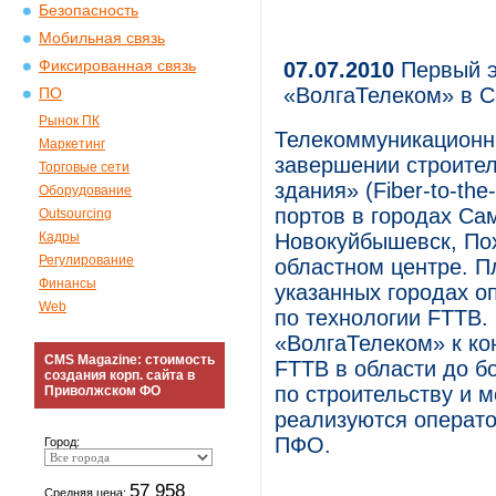
Безопасность
Мобильная связь
Фиксированная связь
07.07.2010
Первый э
«ВолгаТелеком» в С
ПО
Рынок ПК
Телекоммуникационн
Маркетинг
завершении строител
Торговые сети
здания» (Fiber-to-the
Оборудование
портов в городах Са
Outsourcing
Кадры
Новокуйбышевск, Пох
Регулирование
областном центре. П
Финансы
указанных городах о
Web
по технологии FTTB.
«ВолгаТелеком» к ко
CMS Magazine: стоимость
FTTB в области до б
создания корп. сайта в
по строительству и 
Приволжском ФО
реализуются операто
ПФО.
Город:
57 958
Средняя цена: