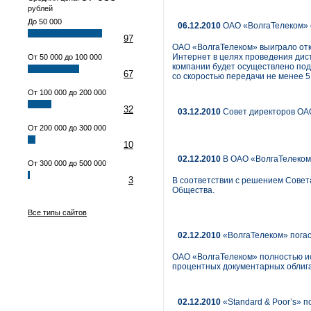
рублей
До 50 000
06.12.2010
ОАО «ВолгаТелеком» о
97
ОАО «ВолгаТелеком» выиграло отк
Интернет в целях проведения дис
От 50 000 до 100 000
компании будет осуществлено под
67
со скоростью передачи не менее 5
От 100 000 до 200 000
32
03.12.2010
Совет директоров ОА
От 200 000 до 300 000
10
02.12.2010
В ОАО «ВолгаТелеком»
От 300 000 до 500 000
3
В соответствии с решением Совет
Общества.
Все типы сайтов
02.12.2010
«ВолгаТелеком» погас
ОАО «ВолгаТелеком» полностью ис
процентных документарных облига
02.12.2010
«Standard & Рoor’s» 