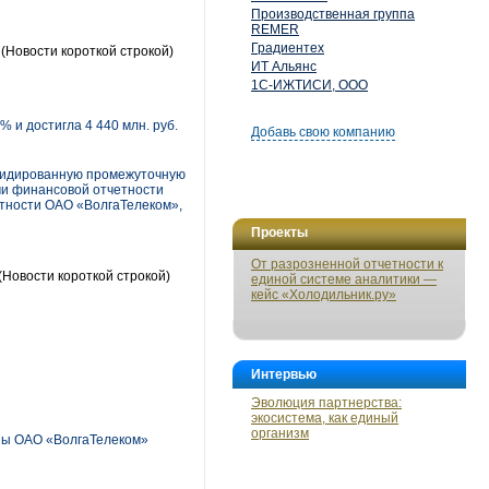
Производственная группа
REMER
Градиентех
а
(Новости короткой строкой)
ИТ Альянс
1С-ИЖТИСИ, ООО
 и достигла 4 440 млн. руб.
Добавь свою компанию
олидированную промежуточную
ми финансовой отчетности
тности ОАО «ВолгаТелеком»,
Проекты
От разрозненной отчетности к
(Новости короткой строкой)
единой системе аналитики —
кейс «Холодильник.ру»
Интервью
Эволюция партнерства:
экосистема, как единый
организм
ны ОАО «ВолгаТелеком»