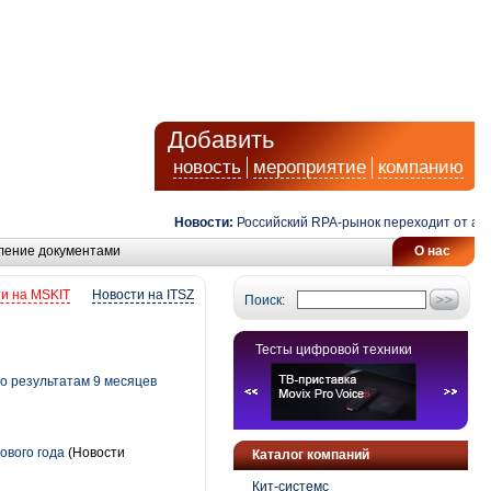
Добавить
новость
мероприятие
компанию
Новости:
Российский RPA-рынок переходит от автома
ление документами
О нас
и на MSKIT
Новости на ITSZ
Поиск:
Тесты цифровой техники
о результатам 9 месяцев
ового года
(Новости
Каталог компаний
Кит-системс