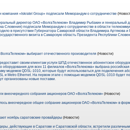
 компания «Iskratel Group» подписали Меморандум о сотрудничестве
(Новос
неральный директор ОАО «ВолгаТелеком» Владимир Рыбакин и генеральный ди
ка Словения) подписали Меморандум о сотрудничестве в области телекоммун
дило в присутствии Губернатора Самарской области Владимира Артякова и 
государственного визита в Самарскую область Президента Республики Словен
 «ВолгаТелеком» выбирает отечественного производителя
(Новости)
редоставит своим клиентам услуги ШПД отечественное абонентское оборудо
о оборудования для всех 11 филиалов «ВолгаТелекома» выбрана российская
вку модемов QDSL-1010, которые будут использоваться для подключения аб
SL и Metro Ethernet. На первом этапе с помощью модемов QDSL-1010 будет п
ут организованы новые поставки.
ги внеочередного собрания акционеров ОАО «ВолгаТелеком»
(Новости)
ялось внеочередное общее собрание акционеров ОАО «ВолгаТелеком» в форм
ают ноябрь саратовские провайдеры
(Новости)
еры, действующие в Саратове и Саратовской области, встретили различны