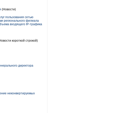
и
(Новости)
луг пользования сетью
ами регионального филиала
объема входящего IP-трафика
Новости короткой строкой)
енерального директора
шение неконвертируемых