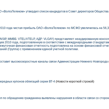
 «ВолгаТелеком» утвердил список кандидатов в Совет директоров Обществ
2010 года чистая прибыль ОАО «ВолгаТелеком» по МСФО увеличилась на 56,3%
NNSIP, ММВБ: VTEL/VTELP, АДР: VLGAY) представляет неаудированную конс
цев 2010 года, подготовленную в соответствии с международными стандарта
ежуточная финансовая отчетность подготовлена на основе финансовой отче
аний (Группа) с применением единой учетной политики.
оставит высокоскоростные каналы связи Администрации Нижнего Новгорода
ередных купонов облигаций серии ВТ-4
(Новости короткой строкой)
л по обращению гражданина выявлены нарушения в области связи со сторо