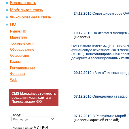
Безопасность
Мобильная связь
24.12.2010
Совет директоров ОАО
Фиксированная связь
ПО
Рынок ПК
10.12.2010
По итогам 9 месяцев 
(Новости)
Маркетинг
Торговые сети
ОАО «ВолгаТелеком» (РТС: NNSI/
Оборудование
финансовую отчетность за 9 меся
(МСФО). Консолидированная пром
Outsourcing
дочерних и ассоциированных комп
Кадры
Регулирование
09.12.2010
«ВолгаТелеком» пред
Финансы
Web
CMS Magazine: стоимость
07.12.2010
Определена ставка оч
создания корп. сайта в
Приволжском ФО
Город:
07.12.2010
В Республике Марий Э
(Новости короткой строкой)
57 958
Средняя цена: