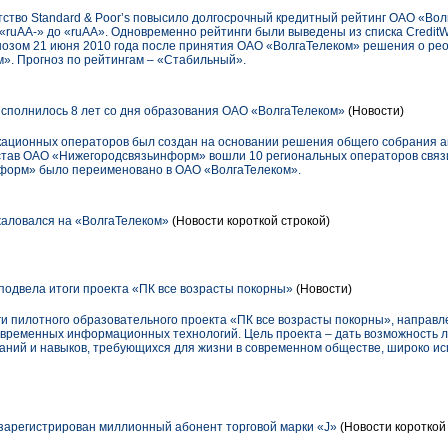
ство Standard & Poor’s повысило долгосрочный кредитный рейтинг ОАО «Вол
«ruAA-» до «ruAA». Одновременно рейтинги были выведены из списка CreditW
озом 21 июня 2010 года после принятия ОАО «ВолгаТелеком» решения о ре
». Прогноз по рейтингам – «Стабильный».
исполнилось 8 лет со дня образования ОАО «ВолгаТелеком»
(Новости)
ационных операторов был создан на основании решения общего собрания ак
остав ОАО «Нижегородсвязьинформ» вошли 10 региональных операторов связи
форм» было переименовано в ОАО «ВолгаТелеком».
аловался на «ВолгаТелеком»
(Новости короткой строкой)
одвела итоги проекта «ПК все возрасты покорны»
(Новости)
и пилотного образовательного проекта «ПК все возрасты покорны», направл
овременных информационных технологий. Цель проекта – дать возможность 
аний и навыков, требующихся для жизни в современном обществе, широко 
арегистрирован миллионный абонент торговой марки «J»
(Новости короткой