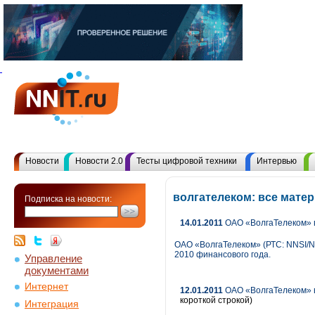
Новости
Новости 2.0
Тесты цифровой техники
Интервью
волгателеком: все мате
Подписка на новости:
14.01.2011
ОАО «ВолгаТелеком» в
ОАО «ВолгаТелеком» (РТС: NNSI/N
2010 финансового года.
Управление
документами
Интернет
12.01.2011
ОАО «ВолгаТелеком» в
короткой строкой)
Интеграция