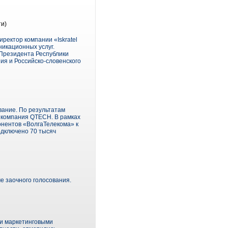
ти)
ректор компании «Iskratel
икационных услуг.
Президента Республики
ия и Российско-словенского
вание. По результатам
 компания QTECH. В рамках
онентов «ВолгаТелекома» к
одключено 70 тысяч
е заочного голосования.
ми маркетинговыми