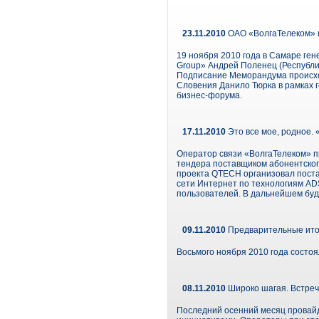
23.11.2010
ОАО «ВолгаТелеком» и
19 ноября 2010 года в Самаре ге
Group» Андрей Поленец (Республи
Подписание Меморандума происхо
Словения Данило Тюрка в рамках 
бизнес-форума.
17.11.2010
Это все мое, родное.
Оператор связи «ВолгаТелеком» п
тендера поставщиком абонентског
проекта QTECH организовал поста
сети Интернет по технологиям AD
пользователей. В дальнейшем буд
09.11.2010
Предварительные ито
Восьмого ноября 2010 года состо
08.11.2010
Широко шагая. Встреч
Последний осенний месяц провайд