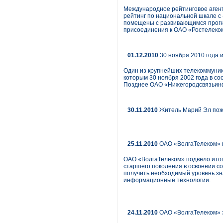
Международное рейтинговое агент
рейтинг по национальной шкале с 
помещены с развивающимся прогн
присоединения к ОАО «Ростелеком
01.12.2010
30 ноября 2010 года 
Один из крупнейших телекоммуник
которым 30 ноября 2002 года в с
Позднее ОАО «Нижегородсвязьин
30.11.2010
Житель Марий Эл пож
25.11.2010
ОАО «ВолгаТелеком» п
ОАО «ВолгаТелеком» подвело итог
старшего поколения в освоении с
получить необходимый уровень зн
информационные технологии.
24.11.2010
ОАО «ВолгаТелеком» з