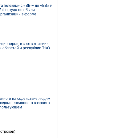
гаТелеком» с «ВВ-» до «ВВ» и
atch, куда они были
организации в форме
ционеров, в соответствии с
 областей и республик ПФО.
енного на содействие людям
людям пенсионного возраста
использующем
 строкой)