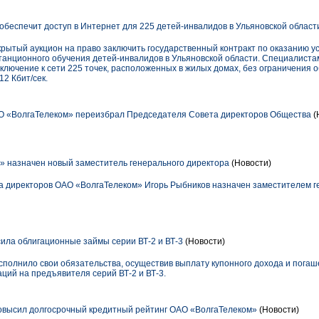
беспечит доступ в Интернет для 225 детей-инвалидов в Ульяновской област
рытый аукцион на право заключить государственный контракт по оказанию ус
танционного обучения детей-инвалидов в Ульяновской области. Специалист
ключение к сети 225 точек, расположенных в жилых домах, без ограничения 
12 Кбит/сек.
О «ВолгаТелеком» переизбрал Председателя Совета директоров Общества
(
 назначен новый заместитель генерального директора
(Новости)
а директоров ОАО «ВолгаТелеком» Игорь Рыбников назначен заместителем г
ила облигационные займы серии ВТ-2 и ВТ-3
(Новости)
полнило свои обязательства, осуществив выплату купонного дохода и пога
ций на предъявителя серий ВТ-2 и ВТ-3.
повысил долгосрочный кредитный рейтинг ОАО «ВолгаТелеком»
(Новости)