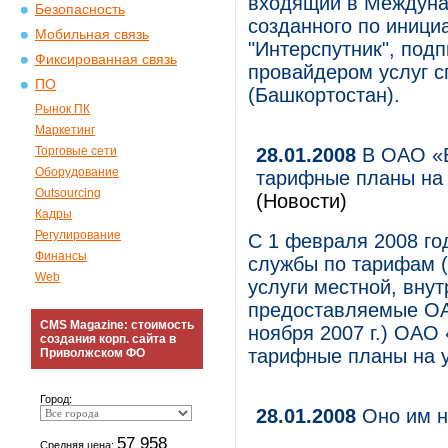
входящий в Междунар
Безопасность
созданного по иници
Мобильная связь
"Интерспутник", под
Фиксированная связь
провайдером услуг с
ПО
(Башкортостан).
Рынок ПК
Маркетинг
Торговые сети
28.01.2008
В ОАО «В
Оборудование
тарифные планы на 
Outsourcing
(Новости)
Кадры
Регулирование
С 1 февраля 2008 го
Финансы
службы по тарифам 
Web
услуги местной, вну
предоставляемые ОА
CMS Magazine: стоимость
ноября 2007 г.) ОАО
создания корп. сайта в
тарифные планы на у
Приволжском ФО
Город:
28.01.2008
Оно им н
57 958
Средняя цена: