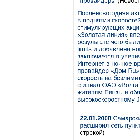
провайдеры
(Новост
Посленовогодняя акт
в поднятии скоросте
стимулирующих акций
«Золотая линия» впе
результате чего был
limits и добавлена н
заключается в увели
Интернет в ночное в
провайдер «Дом.Ru»
скорость на безлими
филиал ОАО «ВолгаТ
жителям Пензы и об
высокоскоростному J
22.01.2008
Самарски
расширил сеть пунк
строкой)