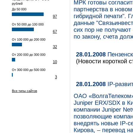
МРК готовы согласит
рублей
партнерства в новом
До 50 000
гибридной печати". 
97
данные "Связьинвест
От 50 000 до 100 000
сих пор не получают 
67
по закону, счета до
От 100 000 до 200 000
32
28.01.2008
Пензенск
От 200 000 до 300 000
(Новости короткой с
10
От 300 000 до 500 000
3
28.01.2008
IP-разви
Все типы сайтов
ОАО «ВолгаТелеком»
Juniper ERX/SDX в К
компании Juniper Ne
позволяющие компан
внедрять новые IP-с
Кирова, – перевод н