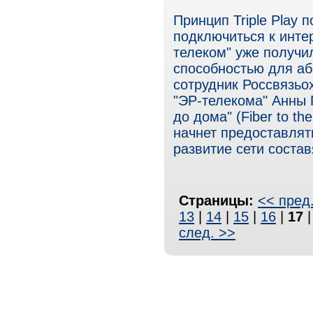
Принцип Triple Play 
подключиться к инте
телеком" уже получи
способностью для аб
сотрудник Россвязьо
"ЭР-телекома" Анны 
до дома" (Fiber to t
начнет предоставлят
развитие сети состав
Страницы:
<< пред
13
|
14
|
15
|
16
|
17
след. >>