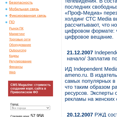
телевидения. В сост
Безопасность
последних свободны
Мобильная связь
«Проф-Медиа» перез
Фиксированная связь
холдинг СТС Media 
ПО
рассчитывают, что н
Рынок ПК
цифровом формате: ч
Маркетинг
цифровое вещание.
Торговые сети
Оборудование
Outsourcing
21.12.2007
Independe
Кадры
начало/ Заплатив по
Регулирование
Финансы
ИД Independent Medi
Web
ameno.ru. В издател
самых популярных в 
CMS Magazine: стоимость
что таким образом р
создания корп. сайта в
ресурсов. Эксперты 
Приволжском ФО
рекламы на женских 
Город:
20.12.2007
РЖД сост
57 958
Средняя цена: