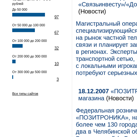
«Связьинвесту»/«До
рублей
До 50 000
(Новости)
97
Магистральный опера
От 50 000 до 100 000
специализирующийся 
67
на рынок частной те
От 100 000 до 200 000
связи и планирует за
32
в регионах. Эксперты
От 200 000 до 300 000
транспортной сетью,
10
с локальными игрока
потребуют серьезных
От 300 000 до 500 000
3
18.12.2007
«ПОЗИТРО
Все типы сайтов
магазина
(Новости)
Федеральная розничн
«ПОЗИТРОНИКА», нас
более чем 130 город
два в Челябинской об