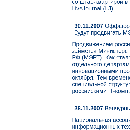
со штаб-квартирой 
LiveJournal (LJ).
30.11.2007
Оффшорна
будут продвигать М
Продвижением россий
займется Министерст
РФ (МЭРТ). Как стал
отдельного департам
инновационными про
октября. Тем времен
специальной структу
российскими IT-комп
28.11.2007
Венчурны
Национальная ассоци
информационных тех