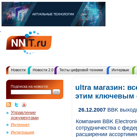
Новости
Новости 2.0
Тесты цифровой техники
Интервью
ultra магазин: в
Подписка на новости:
этим ключевым
26.12.2007
BBK выходи
Управление
документами
Компания BBK Electroni
Интернет
сотрудничества с феде
Интеграция
расширении ассортиме