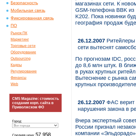
Безопасность
магазинах сети. К ново
GSM-телефона BBK из н
Мобильная связь
K202. Пока новинки буд
Фиксированная связь
география продаж буде
ПО
Рынок ПК
Маркетинг
26.12.2007
Ритейлеры 
Торговые сети
сети вытеснят самосб
Оборудование
По прогнозам IDC, росс
Outsourcing
до 8,6 млн штук. В бл
Кадры
в руках крупных ритейл
Регулирование
Вытеснение с рынка са
Финансы
крупных производителе
Web
CMS Magazine: стоимость
26.12.2007
ФАС верит 
создания корп. сайта в
Приволжском ФО
нарушения закона в р
Вчера экспертный сов
Город:
России признал незак
компании «Эльдорадо» 
57 958
Средняя цена: