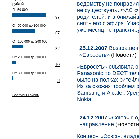
ведомству не понравил
рублей
не существует». ФАС сч
До 50 000
родителей, и в ближай
97
снять его с эфира. Уч
От 50 000 до 100 000
уже месяц не транслир
67
От 100 000 до 200 000
25.12.2007
Возвращени
32
«Евросеть»
(Новости)
От 200 000 до 300 000
10
«Евросеть» объявила о
Panasonic по DECT-тел
От 300 000 до 500 000
было на полках ритейле
3
Из-за схожих проблем 
Samsung и Alcatel. Уре
Все типы сайтов
Nokia.
24.12.2007
«Союз» с о
направление
(Новости
Концерн «Союз», влад