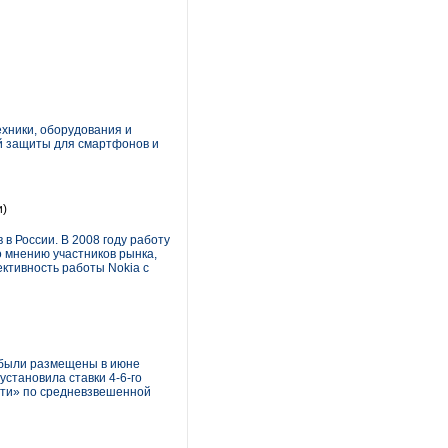
хники, оборудования и
ой защиты для смартфонов и
и)
в России. В 2008 году работу
о мнению участников рынка,
ктивность работы Nokia с
е были размещены в июне
установила ставки 4-6-го
сети» по средневзвешенной