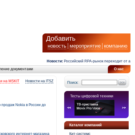
Добавить
новость
мероприятие
компанию
Новости:
Российский RPA-рынок переходит от автомат
ление документами
О нас
и на MSKIT
Новости на ITSZ
Поиск:
Тесты цифровой техники
 продаж Nokia в России до
Каталог компаний
ковского интернет-магазина
Кит-системс