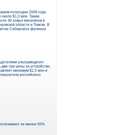
ервом полугодии 2008 года
 около $1,3 млн. Таким
оло 30 новых магазинов в
ровской области и Томске. В
звитие Сибирского филиала
адателями ультрамодного
 две-три цены за устройство,
тавляет минимум $1,5 млн и
показатели российского
реплачивают не менее 50%