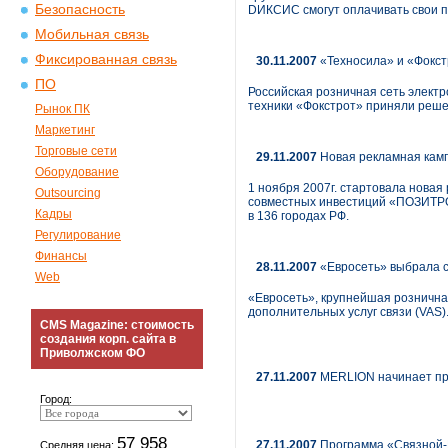
Безопасность
DИКСИС смогут оплачивать свои п
Мобильная связь
Фиксированная связь
30.11.2007
«Техносила» и «Фокст
ПО
Российская розничная сеть электр
техники «Фокстрот» приняли реше
Рынок ПК
Маркетинг
Торговые сети
29.11.2007
Новая рекламная кам
Оборудование
1 ноября 2007г. стартовала нов
Outsourcing
совместных инвестиций «ПОЗИТРОН
Кадры
в 136 городах РФ.
Регулирование
Финансы
28.11.2007
«Евросеть» выбрала с
Web
«Евросеть», крупнейшая розничная
дополнительных услуг связи (VAS
CMS Magazine: стоимость
создания корп. сайта в
Приволжском ФО
27.11.2007
MERLION начинает пр
Город:
57 958
27.11.2007
Программа «Связной-К
Средняя цена: