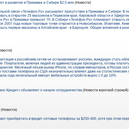
ет в развитие в Прикамье и Сибири $2,5 млн
(Новости)
льной связи «Телефон.Ру» расширяет присутствие в Прикамье и Сибири. В п
ать в открытие 25 магазинов в Пермском крае, Кировской области и Удмуртии
н.Ру» в Прикамье превысит 70. В Сибири «Телефон.Ру» планирует открыть ок
ре 2007 года новые торговые точки откроются в Новосибирске, Искитиме, Кеме
крыть первые магазины в Алтайском крае - в Барнауле. Общие вложения в ра
овости)
аптации к российским сетям не останавливают россиян, жаждущих стать обл
e. Покупатели, включая людей из администрации президента, готовы платить
арантия. Месячный объем рынка iPhone, по словам импортеров, в России сос
 поставки телефона из США незначительно влияют даже на статистические 
ачала года нелегальный импорт мобильных устройств вырос с 0 до 10%.
анс Кредит» объявляют о начале сотрудничества
(Новости короткой строкой)
(Новости)
ают приобретать в кредит сотовые телефоны за $250-400, хотя при этом пе