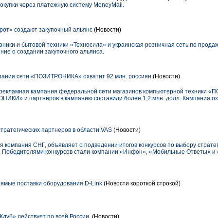
окупки через платежную систему MoneyMail.
рот» создают закупочный альянс
(Новости)
оники и бытовой техники «Техносила» и украинская розничная сеть по прода
ние о создании закупочного альянса.
пания сети «ПОЗИТРОНИКА» охватит 92 млн. россиян
(Новости)
ая рекламная кампания федеральной сети магазинов компьютерной техники
ИКИ» и партнеров в кампанию составили более 1,2 млн. долл. Кампания охв
тратегических партнеров в области VAS
(Новости)
 компания СНГ, объявляет о подведении итогов конкурсов по выбору стратег
). Победителями конкурсов стали компании «Инфон», «Мобильные Ответы» и
ямые поставки оборудования D-Link
(Новости короткой строкой)
луб» действует по всей России.
(Новости)