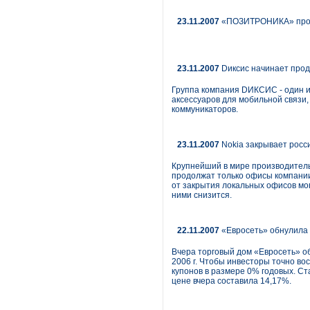
23.11.2007
«ПОЗИТРОНИКА» прово
23.11.2007
Dиксис начинает прод
Группа компания DИКСИС - один и
аксессуаров для мобильной связи
коммуникаторов.
23.11.2007
Nokia закрывает росс
Крупнейший в мире производитель 
продолжат только офисы компании 
от закрытия локальных офисов мо
ними снизится.
22.11.2007
«Евросеть» обнулила 
Вчера торговый дом «Евросеть» о
2006 г. Чтобы инвесторы точно во
купонов в размере 0% годовых. Ст
цене вчера составила 14,17%.