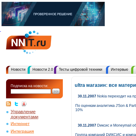
Новости
Новости 2.0
Тесты цифровой техники
Интервью
ultra магазин: все мате
Подписка на новости:
30.11.2007
Nokia переходит на п
По оценкам аналитика J'Son & Par
10%
Управление
документами
Интернет
30.11.2007
Dиксис и Moneymail о
Интеграция
Группа компаний DИКСИС и компан