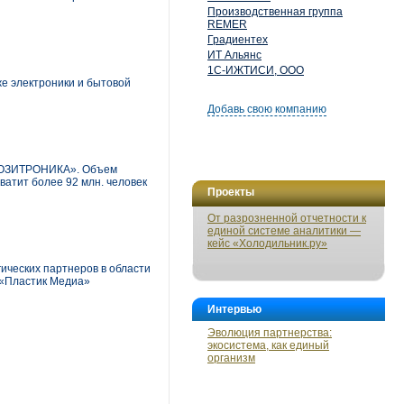
Производственная группа
REMER
Градиентех
ИТ Альянс
1С-ИЖТИСИ, ООО
же электроники и бытовой
Добавь свою компанию
 «ПОЗИТРОНИКА». Объем
атит более 92 млн. человек
Проекты
От разрозненной отчетности к
единой системе аналитики —
кейс «Холодильник.ру»
ических партнеров в области
 «Пластик Медиа»
Интервью
Эволюция партнерства:
экосистема, как единый
организм