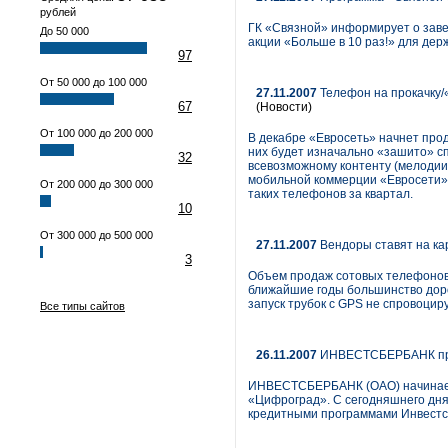
рублей
ГК «Связной» информирует о зав
До 50 000
акции «Больше в 10 раз!» для дер
97
От 50 000 до 100 000
27.11.2007
Телефон на прокачку/
67
(Новости)
От 100 000 до 200 000
В декабре «Евросеть» начнет про
них будет изначально «зашито» с
32
всевозможному контенту (мелодии,
мобильной коммерции «Евросети» 
От 200 000 до 300 000
таких телефонов за квартал.
10
От 300 000 до 500 000
27.11.2007
Вендоры ставят на ка
3
Объем продаж сотовых телефонов с 
ближайшие годы большинство дор
запуск трубок с GPS не спровоцир
Все типы сайтов
26.11.2007
ИНВЕСТСБЕРБАНК прис
ИНВЕСТСБЕРБАНК (ОАО) начинает 
«Цифроград». С сегодняшнего дня
кредитными программами Инвестс