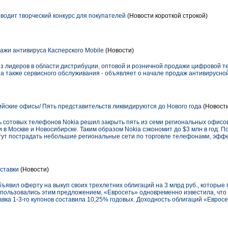
дит творческий конкурс для покупателей
(Новости короткой строкой)
ажи антивируса Касперского Mobile
(Новости)
з лидеров в области дистрибуции, оптовой и розничной продажи цифровой те
, а также сервисного обслуживания - объявляет о начале продаж антивирусн
ийские офисы/ Пять представительств ликвидируются до Нового года
(Новост
сотовых телефонов Nokia решил закрыть пять из семи региональных офисов 
в Москве и Новосибирске. Таким образом Nokia сэкономит до $3 млн в год. П
гут пострадать небольшие региональные сети по торговле телефонами, эффе
ставки
(Новости)
бъявил оферту на выкуп своих трехлетних облигаций на 3 млрд руб., которы
спользовались этим предложением, «Евросеть» одновременно известила, что 
авка 1-3-го купонов составила 10,25% годовых. Доходность облигаций «Евро