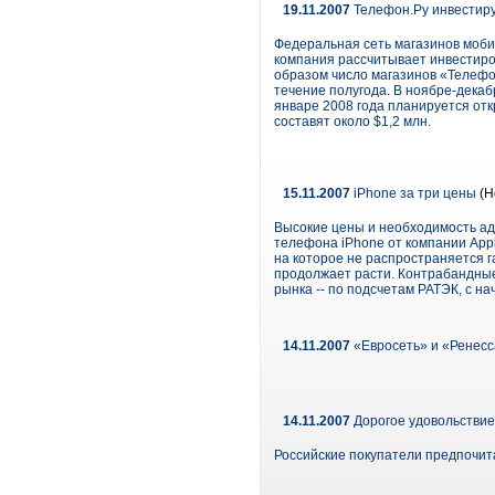
19.11.2007
Телефон.Ру инвестиру
Федеральная сеть магазинов моби
компания рассчитывает инвестиров
образом число магазинов «Телефо
течение полугода. В ноябре-декаб
январе 2008 года планируется от
составят около $1,2 млн.
15.11.2007
iPhone за три цены
(Н
Высокие цены и необходимость ад
телефона iPhone от компании Appl
на которое не распространяется г
продолжает расти. Контрабандные
рынка -- по подсчетам РАТЭК, с н
14.11.2007
«Евросеть» и «Ренесс
14.11.2007
Дорогое удовольствие
Российские покупатели предпочит