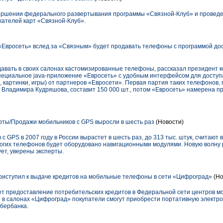
ершении федерального развертывания программы «Связной-Клуб» и провед
жателей карт «Связной-Клуб».
«Евросеть» вслед за «Связным» будет продавать телефоны с программой дос
давать в своих салонах кастомизированные телефоны, рассказал президент к
пециальное java-приложение «Евросеть» с удобным интерфейсом для доступа
 картинки, игры) от партнеров «Евросети». Первая партия таких телефонов,
Владимира Кудряшова, составит 150 000 шт., потом «Евросеть» намерена пр
рты/Продажи мобильников с GPS выросли в шесть раз
(Новости)
GPS в 2007 году в России вырастет в шесть раз, до 313 тыс. штук, считают в 
огих телефонов будет оборудовано навигационными модулями. Новую волну 
ует, уверены эксперты.
тупил к выдаче кредитов на мобильные телефоны в сети «Цифроград»
(Но
предоставление потребительских кредитов в Федеральной сети центров мо
 в салонах «Цифроград» покупатели смогут приобрести портативную электро
бербанка.