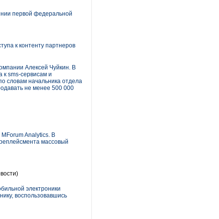
ении первой федеральной
тупа к контенту партнеров
омпании Алексей Чуйкин. В
 к sms-сервисам и
 по словам начальника отдела
одавать не менее 500 000
MForum Analytics. В
ре­плейсмента массовый
вости)
бильной электроники
нику, воспользовавшись