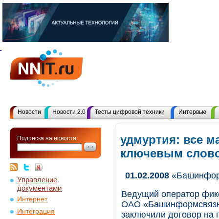
Новости
Новости 2.0
Тесты цифровой техники
Интервью
удмуртия: все м
Подписка на новости:
ключевым слов
01.02.2008
«Башинформ
Управление
документами
Ведущий оператор фик
Интернет
ОАО «Башинформсвязь»
Интеграция
заключили договор на 