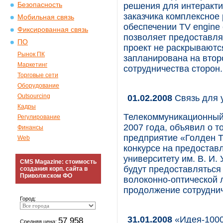
Безопасность
решения для интеракти
заказчика комплексное
Мобильная связь
обеспечении TV engine 
Фиксированная связь
позволяет предоставлят
ПО
проект не раскрываютс
Рынок ПК
запланирована на втор
Маркетинг
сотрудничества сторон.
Торговые сети
Оборудование
Outsourcing
01.02.2008
Связь для 
Кадры
Телекоммуникационный 
Регулирование
2007 года, объявил о т
Финансы
предприятие «Голден Т
Web
конкурсе на предостав
университету им. В. И.
CMS Magazine: стоимость
будут предоставлятьс
создания корп. сайта в
Приволжском ФО
волоконно-оптической л
продолжение сотруднич
Город:
31.01.2008
«Идея-1000
57 958
Средняя цена: