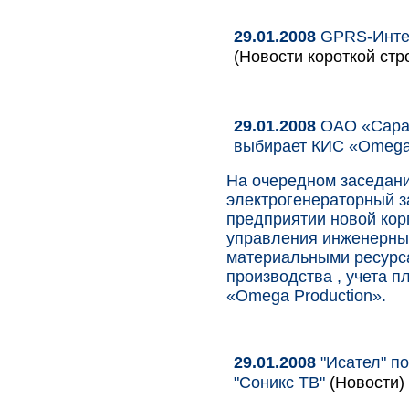
29.01.2008
GPRS-Интер
(Новости короткой стр
29.01.2008
ОАО «Сарап
выбирает КИС «Omega 
На очередном заседан
электрогенераторный з
предприятии новой ко
управления инженерны
материальными ресурс
производства , учета п
«Omega Production».
29.01.2008
"Исател" п
"Соникс ТВ"
(Новости)