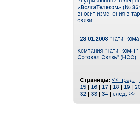
внутризоновой телефо
«ВолгаТелеком» (№ 364
вносит изменения в та
связи.
28.01.2008
"Татинкома 
Компания "Татинком-Т"
Сотовая Связь" (НСС).
Страницы:
<< пред.
|
15
|
16
|
17
|
18
|
19
|
2
32
|
33
|
34
|
след. >>