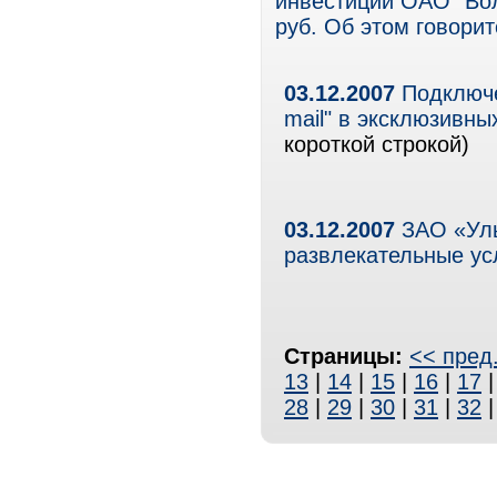
инвестиции ОАО "Вол
руб. Об этом говори
03.12.2007
Подключе
mail" в эксклюзивн
короткой строкой)
03.12.2007
ЗАО «Уль
развлекательные ус
Страницы:
<< пред
13
|
14
|
15
|
16
|
17
28
|
29
|
30
|
31
|
32