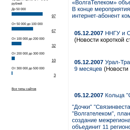
«ВолгаТелеком» объ
рублей
В конце мероприятия
До 50 000
интернет-абонент ко
97
От 50 000 до 100 000
67
05.12.2007
ННГУ и С
(Новости короткой с
От 100 000 до 200 000
32
От 200 000 до 300 000
10
05.12.2007
Урал-Тра
9 месяцев
(Новости 
От 300 000 до 500 000
3
Все типы сайтов
05.12.2007
Кольца "
"Дочки" "Связинвест
"Волгателеком", план
создание межрегиона
объединит 11 регион