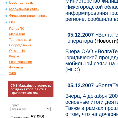
Министерство жилищ
Безопасность
Нижегородской облас
Мобильная связь
информирования гра
Фиксированная связь
регионе, сообщила в
ПО
Рынок ПК
05.12.2007
«ВолгаТе
Маркетинг
Торговые сети
оператора
(Новости
Оборудование
Вчера ОАО «ВолгаТе
Outsourcing
Кадры
юридической процед
Регулирование
мобильной связи на 
Финансы
(НСС).
Web
05.12.2007
«ВолгаТе
CMS Magazine: стоимость
создания корп. сайта в
Приволжском ФО
Вчера, 4 декабря 20
основные итоги деят
Город:
Также в рамках про
о том, что на дочер
57 958
Средняя цена: