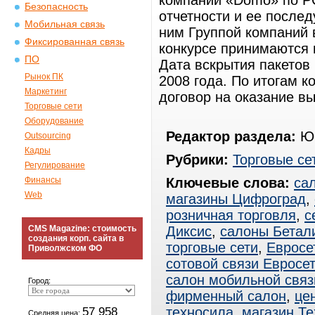
компаний «Domo» по Р
Безопасность
отчетности и ее после
Мобильная связь
ним Группой компаний 
Фиксированная связь
конкурсе принимаются в
ПО
Дата вскрытия пакетов 
Рынок ПК
2008 года. По итогам к
Маркетинг
договор на оказание в
Торговые сети
Оборудование
Редактор раздела:
Юр
Outsourcing
Кадры
Рубрики:
Торговые се
Регулирование
Финансы
Ключевые слова:
са
Web
магазины Цифроград
,
розничная торговля
,
с
CMS Magazine: стоимость
Диксис
,
салоны Бетал
создания корп. сайта в
торговые сети
,
Евросе
Приволжском ФО
сотовой связи Евросе
салон мобильной связ
Город:
фирменный салон
,
це
57 958
техносила
,
магазин Т
Средняя цена: