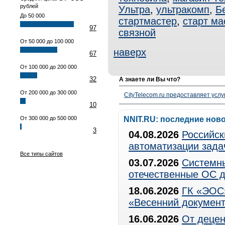
рублей
Ультра
,
ультракомп
,
Б
До 50 000
стартмастер
,
старт ма
97
связной
От 50 000 до 100 000
наверх
67
От 100 000 до 200 000
32
А знаете ли Вы что?
От 200 000 до 300 000
CityTelecom.ru предоставляет услу
10
От 300 000 до 500 000
NNIT.RU: последние нов
3
04.08.2026
Российск
автоматизации зада
Все типы сайтов
03.07.2026
Системны
отечественные ОС д
18.06.2026
ГК «ЭОС»
«Весенний документ
16.06.2026
От децен