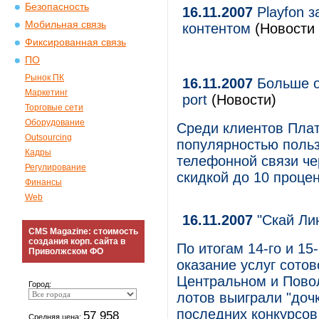
Безопасность
16.11.2007
Playfon з
Мобильная связь
контентом
(Новости 
Фиксированная связь
ПО
Рынок ПК
16.11.2007
Больше о
Маркетинг
port
(Новости)
Торговые сети
Оборудование
Среди клиентов Плат
Outsourcing
популярностью польз
Кадры
телефонной связи че
Регулирование
скидкой до 10 процен
Финансы
Web
16.11.2007
"Скай Лин
CMS Magazine: стоимость
создания корп. сайта в
По итогам 14-го и 15
Приволжском ФО
оказание услуг сото
Центральном и Пово
Город:
лотов выиграли "дочк
последних конкурсов 
57 958
Средняя цена: