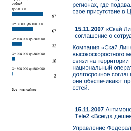
регионах, где подава
рублей
До 50 000
свое присутствие в 
97
От 50 000 до 100 000
15.11.2007
«Скай Ли
67
соглашение о сотру
От 100 000 до 200 000
32
Компания «Скай Лин
высокоскоростного м
От 200 000 до 300 000
связи на территории
10
национальный операт
От 300 000 до 500 000
долгосрочное соглаш
3
они обеспечивают пр
сетей.
Все типы сайтов
15.11.2007
Антимоно
Тele2 «Всегда деше
Управление Федерал