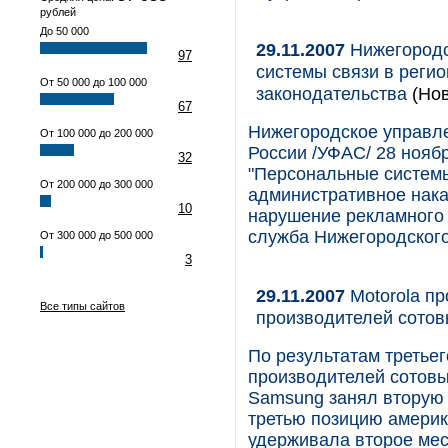
рублей
До 50 000
29.11.2007
Нижегород
97
системы связи в регио
От 50 000 до 100 000
законодательства
(Нов
67
Нижегородское управл
От 100 000 до 200 000
России /УФАС/ 28 нояб
32
"Персональные системы 
От 200 000 до 300 000
административное нака
10
нарушение рекламного 
служба Нижегородског
От 300 000 до 500 000
3
29.11.2007
Motorola пр
Все типы сайтов
производителей сото
По результатам третье
производителей сотовы
Samsung занял вторую 
третью позицию америк
удерживала второе мес