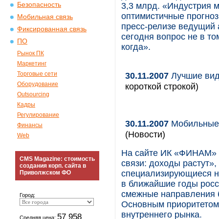
Безопасность
3,3 млрд. «Индустрия 
оптимистичные прогноз
Мобильная связь
пресс-релизе ведущий 
Фиксированная связь
сегодня вопрос не в том
ПО
когда».
Рынок ПК
Маркетинг
Торговые сети
30.11.2007
Лучшие вид
Оборудование
короткой строкой)
Outsourcing
Кадры
Регулирование
30.11.2007
Мобильные 
Финансы
(Новости)
Web
На сайте ИК «ФИНАМ» 
CMS Magazine: стоимость
связи: доходы растут»,
создания корп. сайта в
специализирующиеся н
Приволжском ФО
в ближайшие годы росс
смежные направления б
Город:
Основным приоритетом 
внутреннего рынка.
57 958
Средняя цена: