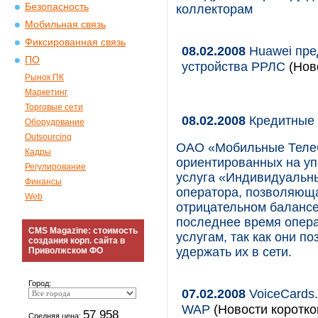
Безопасность
коллекторам
Мобильная связь
Фиксированная связь
08.02.2008
Huawei пре
ПО
устройства РРЛС
(Ново
Рынок ПК
Маркетинг
Торговые сети
08.02.2008
Кредитные 
Оборудование
Outsourcing
ОАО «Мобильные ТелеС
Кадры
ориентированных на уп
Регулирование
услуга «Индивидуальны
Финансы
оператора, позволяющ
Web
отрицательном балансе
последнее время опер
CMS Magazine: стоимость
услугам, так как они п
создания корп. сайта в
удержать их в сети.
Приволжском ФО
Город:
07.02.2008
VoiceCards.
WAP
(Новости коротко
57 958
Средняя цена: