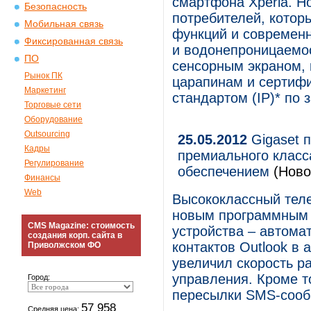
смартфона Xperia. Н
Безопасность
потребителей, котор
Мобильная связь
функций и современн
Фиксированная связь
и водонепроницаемост
ПО
сенсорным экраном, 
Рынок ПК
царапинам и сертиф
Маркетинг
стандартом (IP)* по 
Торговые сети
Оборудование
Outsourcing
25.05.2012
Gigaset 
Кадры
премиального клас
Регулирование
обеспечением
(Ново
Финансы
Web
Высококлассный теле
новым программным 
CMS Magazine: стоимость
устройства – автома
создания корп. сайта в
контактов Outlook в 
Приволжском ФО
увеличил скорость р
управления. Кроме т
Город:
пересылки SMS-сооб
57 958
Средняя цена: