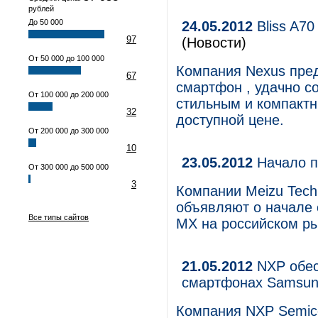
рублей
До 50 000
24.05.2012
Bliss A70
97
(Новости)
От 50 000 до 100 000
Компания Nexus предс
67
смартфон , удачно с
От 100 000 до 200 000
стильным и компактн
32
доступной цене.
От 200 000 до 300 000
10
23.05.2012
Начало п
От 300 000 до 500 000
3
Компании Meizu Tech
объявляют о начале
Все типы сайтов
MХ на российском ры
21.05.2012
NXP обес
смартфонах Samsun
Компания NXP Semico