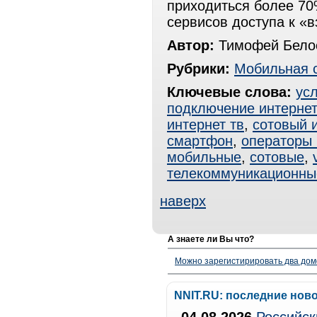
приходиться более 70
сервисов доступа к «
Автор:
Тимофей Белос
Рубрики:
Мобильная 
Ключевые слова:
ус
подключение интерне
интернет тв
,
сотовый 
смартфон
,
операторы 
мобильные
,
сотовые
,
телекоммуникационны
наверх
А знаете ли Вы что?
Можно зарегистирировать два дом
NNIT.RU: последние нов