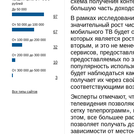
схема получения конте
рублей
большую часть доход
До 50 000
97
В рамках исследования
значительный рост чи
От 50 000 до 100 000
мобильного ТВ будет 
67
которых является рос
От 100 000 до 200 000
вторым, и это не мен
32
сервисов, предоставл
От 200 000 до 300 000
предоставляемых по за
10
популярность использ
От 300 000 до 500 000
будет наблюдаться как 
3
получает их через св
соответствующими во
Все типы сайтов
Эксперты отмечают, ч
телевидения позволяю
сетку телепрограмм»,
этом, все большее ра
позволяет получать до
зависимости от место