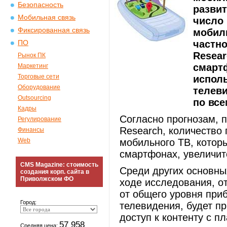
Безопасность
разви
Мобильная связь
число
Фиксированная связь
мобиль
частно
ПО
Resear
Рынок ПК
смартф
Маркетинг
Торговые сети
испол
Оборудование
телеви
Outsourcing
по все
Кадры
Согласно прогнозам, 
Регулирование
Research, количество
Финансы
Web
мобильного ТВ, которы
смартфонах, увеличитс
CMS Magazine: стоимость
Среди других основных
создания корп. сайта в
Приволжском ФО
ходе исследования, от
от общего уровня при
Город:
телевидения, будет п
доступ к контенту с п
57 958
Средняя цена: