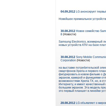
04.09.2012
LG анонсирует первый
Новейшее премиальное устройство
30.08.2012
Новое семейство Sams
8
(Новости)
Samsung Electronics, всемирный л
новых устройств ATIV на базе пл
30.08.2012
Sony Mobile Communica
Corporation
(Новости)
на выставке потребительской элек
смартфонов Xperia и первого планш
фигурировать в новом фильме о Д
экраном, камерой и функциями отп
возможностями Xperia TX, но, в 
Интернету, и имеет качественный
большим экраном. Эта модель пред
это первый планшет в линейке уст
28.08.2012
LG объявляет о миров