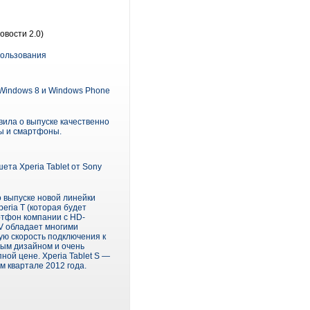
овости 2.0)
пользования
Windows 8 и Windows Phone
вила о выпуске качественно
ты и смартфоны.
та Xperia Tablet от Sony
о выпуске новой линейки
eria T (которая будет
ртфон компании с HD-
 V обладает многими
ую скорость подключения к
ным дизайном и очень
ой цене. Xperia Tablet S —
м квартале 2012 года.