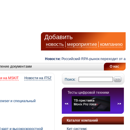
Добавить
новость
мероприятие
компанию
Новости:
Российский RPA-рынок переходит от автомат
ление документами
О нас
и на MSKIT
Новости на ITSZ
Поиск:
Тесты цифровой техники
rowser и специальный
Каталог компаний
 карт и высокоскоростной
Кит-системс