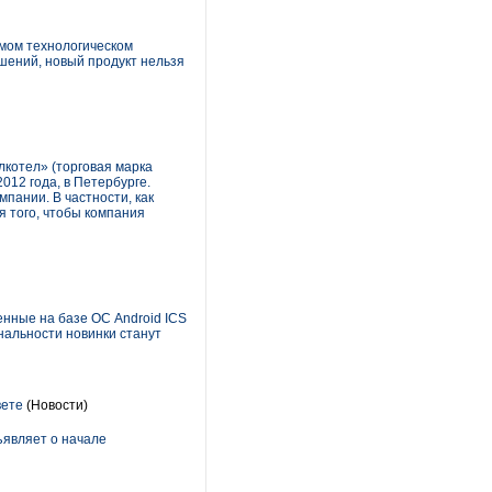
имом технологическом
шений, новый продукт нельзя
лкотел» (торговая марка
012 года, в Петербурге.
мпании. В частности, как
 того, чтобы компания
оенные на базе ОС Android ICS
нальности новинки станут
вете
(Новости)
ъявляет о начале