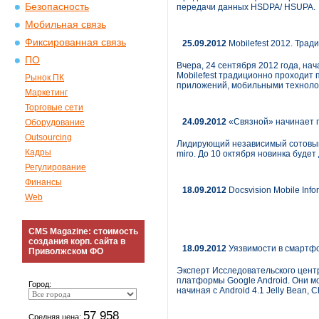
Безопасность
передачи данных HSDPA/ HSUPA.
Мобильная связь
Фиксированная связь
25.09.2012
Mobilefest 2012. Трад
ПО
Вчера, 24 сентября 2012 года, на
Mobilefest традиционно проходит 
Рынок ПК
приложений, мобильными техноло
Маркетинг
Торговые сети
24.09.2012
«Связной» начинает п
Оборудование
Outsourcing
Лидирующий независимый сотовый 
Кадры
miro. До 10 октября новинка будет
Регулирование
Финансы
18.09.2012
Docsvision Mobile Inf
Web
CMS Magazine: стоимость
создания корп. сайта в
18.09.2012
Уязвимости в смартфо
Приволжском ФО
Эксперт Исследовательского центр
платформы Google Android. Они мо
Город:
начиная с Android 4.1 Jelly Bean
57 958
Средняя цена: