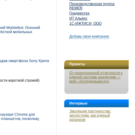
Производственная группа
REMER
Градиентех
ИТ Альянс
1С-ИЖТИСИ, ООО
ий Mobilefest. Осенний
работкой мобильных
Добавь свою компанию
одаж смартфона Sony Xperia
Проекты
От разрозненной отчетности к
единой системе аналитики —
ости короткой строкой)
кейс «Холодильник.ру»
Интервью
Эволюция партнерства:
браузере Chrome для
экосистема, как единый
 планшетов, поскольку,
организм