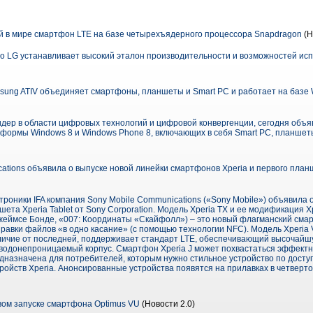
 в мире смартфон LTE на базе четырехъядерного процессора Snapdragon
(Н
 LG устанавливает высокий эталон производительности и возможностей ис
ung ATIV объединяет смартфоны, планшеты и Smart PC и работает на базе 
идер в области цифровых технологий и цифровой конвергенции, сегодня объя
атформы Windows 8 и Windows Phone 8, включающих в себя Smart PC, планше
tions объявила о выпуске новой линейки смартфонов Xperia и первого планше
троники IFA компания Sony Mobile Communications («Sony Mobile») объявила 
ета Xperia Tablet от Sony Corporation. Модель Xperia TX и ее модификация Xp
жеймсе Бонде, «007: Координаты «Скайфолл») – это новый флагманский сма
равки файлов «в одно касание» (с помощью технологии NFC). Модель Xperia
отличие от последней, поддерживает стандарт LTE, обеспечивающий высочайш
 водонепроницаемый корпус. Смартфон Xperia J может похвастаться эффект
назначена для потребителей, которым нужно стильное устройство по доступн
ройств Xperia. Анонсированные устройства появятся на прилавках в четверто
ом запуске смартфона Optimus VU
(Новости 2.0)