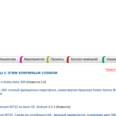
Аналитика
Мероприятия
Проекты
Каталог компаний
Управ
Новост
лы с этим ключевым словом
и Nokia Asha 309
(Новости 2.0)
a 309: полный функционал смартфона, новая версия браузера Nokia Xpress B
в.
enium W732 на базе ОС Android 4.0.3
(Новости)
um W732. Среди его особенностей - мощный аккумулятор, поддержка двух SIM