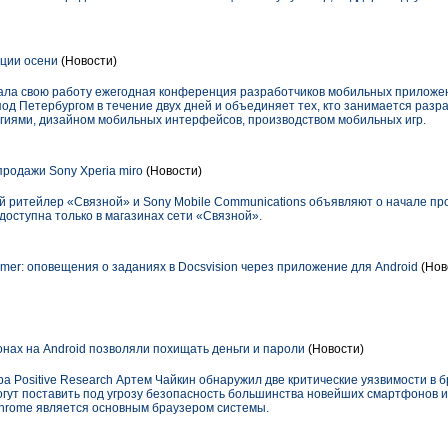
иции осени
(Новости)
чала свою работу ежегодная конференция разработчиков мобильных приложен
под Петербургом в течение двух дней и объединяет тех, кто занимается раз
гиями, дизайном мобильных интерфейсов, производством мобильных игр.
родажи Sony Xperia miro
(Новости)
ритейлер «Связной» и Sony Mobile Communications объявляют о начале пр
 доступна только в магазинах сети «Связной».
ormer: оповещения о заданиях в Docsvision через приложение для Android
(Нов
нах на Android позволяли похищать деньги и пароли
(Новости)
а Positive Research Артем Чайкин обнаружил две критические уязвимости в 
гут поставить под угрозу безопасность большинства новейших смартфонов и
, Chrome является основным браузером системы.