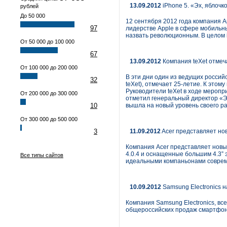
13.09.2012
iPhone 5. «Эх, яблоч
рублей
До 50 000
12 сентября 2012 года компания 
97
лидерстве Apple в сфере мобильн
назвать революционным. В целом 
От 50 000 до 100 000
67
13.09.2012
Компания teXet отмеча
От 100 000 до 200 000
В эти дни один из ведущих росси
32
teXet), отмечает 25-летие. К это
Руководители teXet в ходе меропр
От 200 000 до 300 000
отметил генеральный директор «Э
10
вышла на новый уровень своего ра
От 300 000 до 500 000
3
11.09.2012
Acer представляет нов
Компания Acer представляет новые 
4.0.4 и оснащенные большим 4.3”
Все типы сайтов
идеальными компаньонами соврем
10.09.2012
Samsung Electronics 
Компания Samsung Electronics, в
общероссийских продаж смартфона