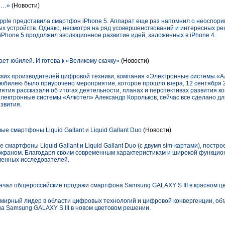
ко…»
(Новости)
Apple представила смартфон iPhone 5. Аппарат еще раз напомнил о неоспор
ых устройств. Однако, несмотря на ряд усовершенствований и интересных ре
iPhone 5 продолжил эволюционное развитие идей, заложенных в iPhone 4.
ет юбилей. И готова к «Великому скачку»
(Новости)
йских производителей цифровой техники, компания «Электронные системы «А
му юбилею было приурочено мероприятие, которое прошло вчера, 12 сентября 2
иятия рассказали об итогах деятельности, планах и перспективах развития ко
лектронные системы «Алкотел» Александр Корольков, сейчас все сделано для
звития.
ые смартфоны Liquid Gallant и Liquid Gallant Duo
(Новости)
смартфоны Liquid Gallant и Liquid Gallant Duo (с двумя sim-картами), постр
 экраном. Благодаря своим современным характеристикам и широкой функцио
енных исследователей.
начал общероссийские продажи смартфона Samsung GALAXY S III в красном ц
семирный лидер в области цифровых технологий и цифровой конвергенции, об
 Samsung GALAXY S III в новом цветовом решении.