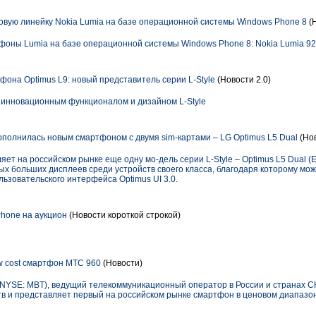
овую линейку Nokia Lumia на базе операционной системы Windows Phone 8
(
фоны Lumia на базе операционной системы Windows Phone 8: Nokia Lumia 920
она Optimus L9: новый представитель серии L-Style
(Новости 2.0)
 инновационным функционалом и дизайном L-Style
пополнилась новым смартфоном с двумя sim-картами – LG Optimus L5 Dual
(Но
яет на российском рынке еще одну мо-дель серии L-Style – Optimus L5 Dual (E
х больших дисплеев среди устройств своего класса, благодаря которому мож
льзовательского интерфейса Optimus UI 3.0.
hone на аукцион
(Новости короткой строкой)
 cost смартфон МТС 960
(Новости)
YSE: MBT), ведущий телекоммуникационный оператор в России и странах С
в и представляет первый на российском рынке смартфон в ценовом диапазо