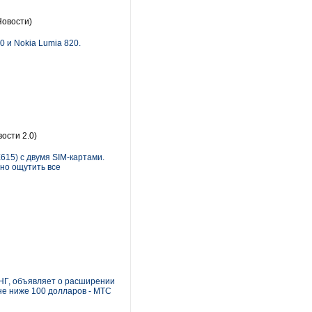
Новости)
 и Nokia Lumia 820.
вости 2.0)
615) с двумя SIM-картами.
но ощутить все
НГ, объявляет о расширении
не ниже 100 долларов - МТС