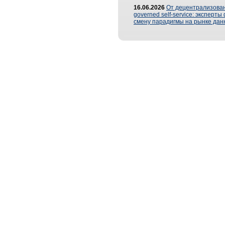
16.06.2026
От децентрализован
governed self-service: эксперт
смену парадигмы на рынке дан