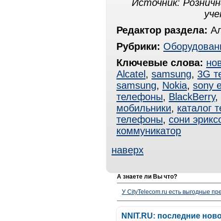
Источник: Розничн
уче
Редактор раздела:
Ал
Рубрики:
Оборудован
Ключевые слова:
но
Alcatel
,
samsung
,
3G т
samsung
,
Nokia
,
sony e
телефоны
,
BlackBerrу
,
мобильники
,
каталог 
телефоны
,
сони эрикс
коммуникатор
наверх
А знаете ли Вы что?
У CityTelecom.ru есть выгодные п
NNIT.RU: последние нов