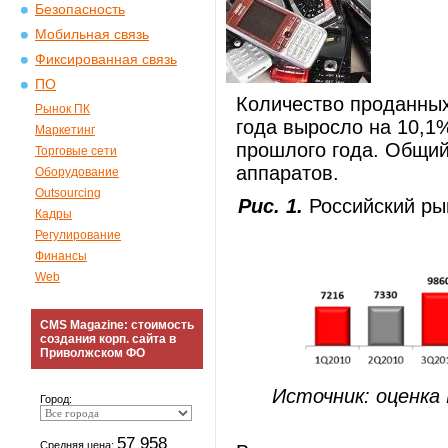
Безопасность
Мобильная связь
Фиксированная связь
ПО
Количество проданных
Рынок ПК
года выросло на 10,1
Маркетинг
прошлого года. Общий
Торговые сети
аппаратов.
Оборудование
Outsourcing
Рис. 1.
Российский рын
Кадры
Регулирование
Финансы
Web
CMS Magazine: стоимость
создания корп. сайта в
Приволжском ФО
Источник: оценка
Город:
57 958
Средняя цена: