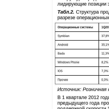
лидирующие позиции з
Табл.2.
Структура пр
разрезе операционны
Операционные системы
1Q20
Symbian
37,8
Android
35,1
Bada
11,3
Windows Phone
8,2%
IOS
7,3%
Прочие
0,3%
Источник: Розничная 
В 1 квартале 2012 го
предыдущего года пр
поддержкой скорости 1