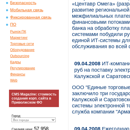
Безопасность
«Центавр Омега» (разр
развитие региональной
Мобильная связь
межфилиальных платеж
Фиксированная связь
финансовыми потоками 
ПО
банка на обработку пл
Рынок ПК
системами побудили ру
Маркетинг
единой ИТ-системы для
Торговые сети
обслуживания во всей 
Оборудование
Outsourcing
Кадры
09.04.2008
ИТ-компани
Регулирование
руб на поставку элект
Финансы
Калужской и Саратовс
Web
ООО "Единые торговые 
заключило три государ
CMS Magazine: стоимость
создания корп. сайта в
Калужской и Саратовск
Приволжском ФО
системы электронной то
служба компании "Арма
Город:
57 958
09.04.2008
Ежегодную 
Средняя цена: