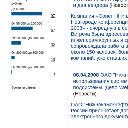
рублей
и два вендора
(Новост
До 50 000
Компания «Сонет НН» в
97
Новгороде конференцию 
От 50 000 до 100 000
2008» - очередную в с
67
Встреча была адресова
От 100 000 до 200 000
инженерам крупных и 
32
сопровождала работа в
около 150 человек, бо
От 200 000 до 300 000
компаний, уже ставших
10
От 300 000 до 500 000
08.04.2008
ОАО "Нижне
3
использования систем
подсистемы "Дело-We
Все типы сайтов
(Новости)
ОАО "Нижнекамскнефте
России приобретает до
электронного документ