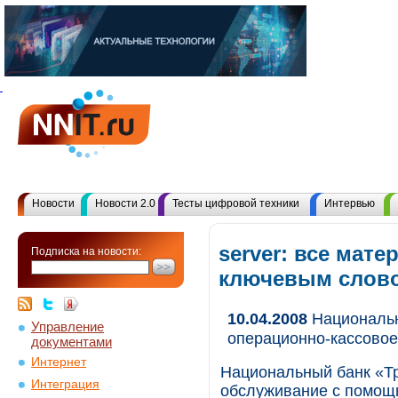
Новости
Новости 2.0
Тесты цифровой техники
Интервью
server: все мате
Подписка на новости:
ключевым слов
10.04.2008
Национальн
Управление
операционно-кассово
документами
Интернет
Национальный банк «Тр
Интеграция
обслуживание с помощ