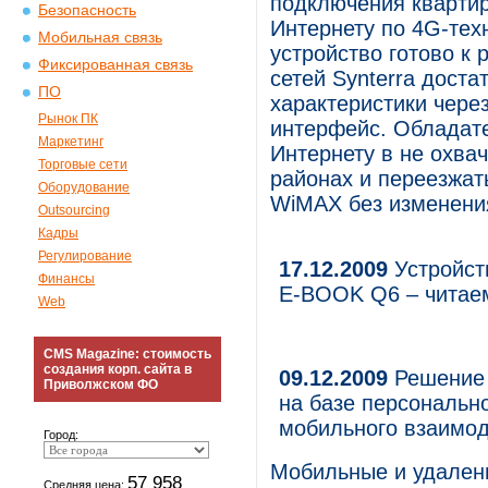
подключения квартир
Безопасность
Интернету по 4G-те
Мобильная связь
устройство готово к 
Фиксированная связь
сетей Synterra доста
ПО
характеристики чере
Рынок ПК
интерфейс. Обладат
Маркетинг
Интернету в не охв
Торговые сети
районах и переезжать
Оборудование
WiMAX без изменения
Outsourcing
Кадры
Регулирование
17.12.2009
Устройств
Финансы
E-BOOK Q6 – читае
Web
CMS Magazine: стоимость
создания корп. сайта в
09.12.2009
Решение 
Приволжском ФО
на базе персональн
мобильного взаимо
Город:
Мобильные и удаленн
57 958
Средняя цена: