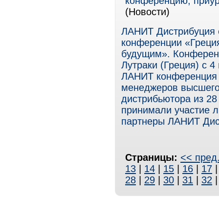
конференцию, приу
(Новости)
ЛАНИТ Дистрибуция 
конференции «Греция
будущим». Конферен
Лутраки (Греция) с 4
ЛАНИТ конференция 
менеджеров высшего
дистрибьютора из 28
принимали участие л
партнеры ЛАНИТ Дис
Страницы:
<< пред
13
|
14
|
15
|
16
|
17
28
|
29
|
30
|
31
|
32