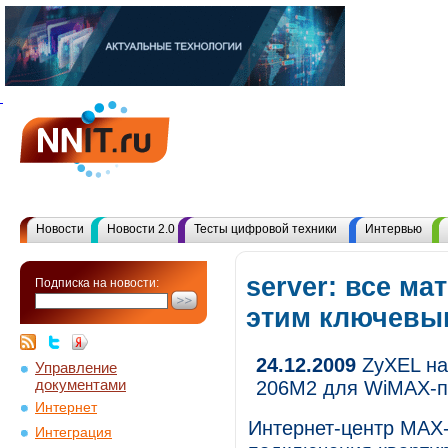
Новости
Новости 2.0
Тесты цифровой техники
Интервью
server: все ма
Подписка на новости:
этим ключевы
24.12.2009
ZyXEL на
Управление
документами
206M2 для WiMAX-п
Интернет
Интернет-центр MAX
Интеграция