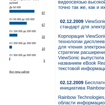
видеосвязью высокой
рублей
точно так же, как и 
До 50 000
97
От 50 000 до 100 000
02.12.2009
ViewSoni
67
стандарт для элект
От 100 000 до 200 000
Корпорация ViewSoni
32
технологии дисплеев
От 200 000 до 300 000
для чтения электронн
10
стратегии расширени
От 300 000 до 500 000
ViewSonic выпустила
3
названием eBook Rea
текстовой информаци
Все типы сайтов
02.12.2009
Бесплатн
инициатива Rainbow 
Rainbow Technologie
области информацион