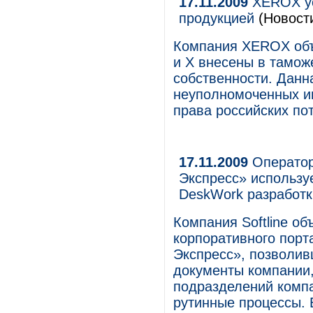
17.11.2009
XEROX ус
продукцией
(Новост
Компания XEROX объ
и X внесены в тамож
собственности. Данн
неуполномоченных и
права российских по
17.11.2009
Оператор
Экспресс» использу
DeskWork разработки
Компания Softline о
корпоративного порт
Экспресс», позволив
документы компании,
подразделений комп
рутинные процессы. 