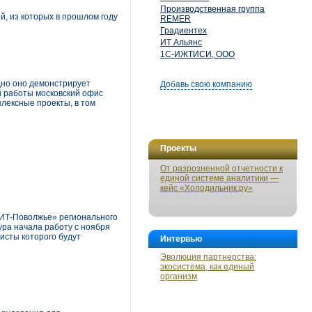
Производственная группа
й, из которых в прошлом году
REMER
Градиентех
ИТ Альянс
1С-ИЖТИСИ, ООО
дно оно демонстрирует
Добавь свою компанию
й работы московский офис
плексные проекты, в том
Проекты
От разрозненной отчетности к
единой системе аналитики —
кейс «Холодильник.ру»
НИТ-Поволжье» регионального
ура начала работу с ноября
исты которого будут
Интервью
Эволюция партнерства:
экосистема, как единый
организм