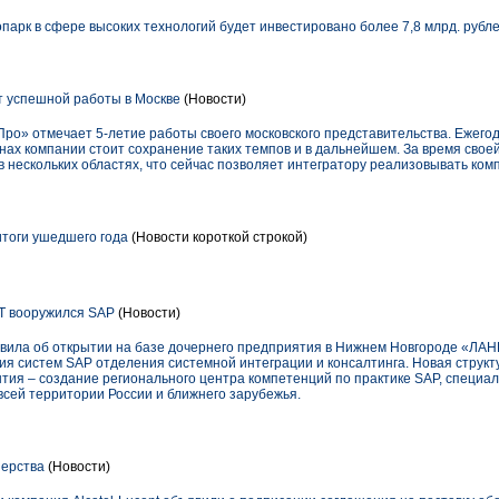
парк в сфере высоких технологий будет инвестировано более 7,8 млрд. рубле
т успешной работы в Москве
(Новости)
Про» отмечает 5-летие работы своего московского представительства. Ежего
анах компании стоит сохранение таких темпов и в дальнейшем. За время свое
в нескольких областях, что сейчас позволяет интегратору реализовывать ком
тоги ушедшего года
(Новости короткой строкой)
Т вооружился SAP
(Новости)
вила об открытии на базе дочернего предприятия в Нижнем Новгороде «ЛА
я систем SAP отделения системной интеграции и консалтинга. Новая структ
ытия – создание регионального центра компетенций по практике SAP, специал
всей территории России и ближнего зарубежья.
нерства
(Новости)