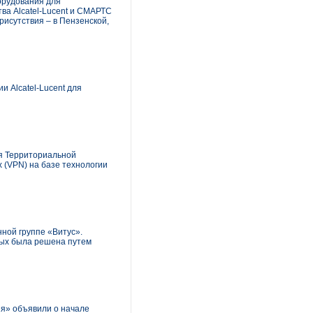
орудования для
ва Alcatel-Lucent и СМАРТС
рисутствия – в Пензенской,
 Alcatel-Lucent для
я Территориальной
 (VPN) на базе технологии
ной группе «Витус».
ных была решена путем
я» объявили о начале