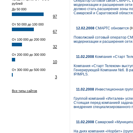
Оператор сотовой связи СМАРТС и
рублей
модернизации и расширения сети 
должно стать расширение зоны пок
До 50 000
Самарской и Саратовской областях
97
От 50 000 до 100 000
12.02.2008
СМАРТС обновится
(Н
67
Поволжский сотовый оператор СМА
От 100 000 до 200 000
модернизации и расширения сети
32
От 200 000 до 300 000
11.02.2008
Компания «Старт Теле
10
Компания «Старт Телеком» высту
От 300 000 до 500 000
Генерирующей Компании №6. В рам
IP/MPLS.
3
11.02.2008
Инвестиционная групп
Все типы сайтов
Группой компаний «Инталев» успе
Стоящая перед компанией задача
внедрения специализированного 
11.02.2008
Самарский «Муниципа
На днях компания «Норбит» (груп