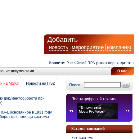
Добавить
новость
мероприятие
компанию
Новости:
Российский RPA-рынок переходит от автомат
ление документами
О нас
и на MSKIT
Новости на ITSZ
Поиск:
ю документооборота при
Тесты цифровой техники
и)
»), основанное в 1931 году,
оборот при помощи системы
Каталог компаний
Кит-системс