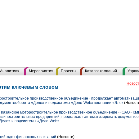
Аналитика
Мероприятия
Проекты
Каталог компаний
Управ
Новост
с этим ключевым словом
ростроительное производственное объединение» продолжает автоматизаци
окументооборота «Дело» и подсистемы «Дело-Web» компании «Элек
(Новост
Казанское моторостроительное производственное объединение» (ОАО «КМПО
машиностроительных предприятий, продолжает автоматизировать документо
«Дело» и подсистемы «Дело-Web».
гий ждет финансовых вливаний
(Новости)