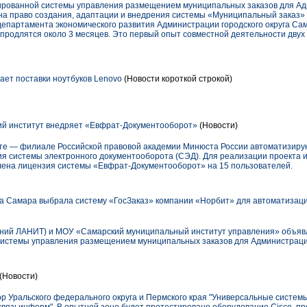
ированной системы управления размещением муниципальных заказов для Ад
 на право создания, адаптации и внедрения системы «Муниципальный заказ»
департамента экономического развития Администрации городского округа Сам
 продлятся около 3 месяцев. Это первый опыт совместной деятельности двух
ает поставки ноутбуков Lenovo
(Новости короткой строкой)
ий институт внедряет «Евфрат-Документооборот»
(Новости)
уте — филиале Российской правовой академии Минюста России автоматизир
я системы электронного документооборота (СЭД). Для реализации проекта и
уплена лицензия системы «Евфрат-Документооборот» на 15 пользователей.
а Самара выбрала систему «ГосЗаказ» компании «Норбит» для автоматизац
аний ЛАНИТ) и МОУ «Самарский муниципальный институт управления» объявл
истемы управления размещением муниципальных заказов для Администрации
(Новости)
р Уральского федерального округа и Пермского края "Универсальные системы