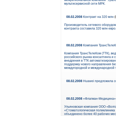
межрегиональной компании "Уралс
мультисервисной сети МРК.
08.02.2008
Контракт на 320 млн
(
Производитель сетевого оборудов
контракта составила 320 млн евро
08.02.2008
Компания ТрансТелеКо
Компания ТрансТелеКом (ТТК), ве
российского рынка консалтинга и
внедрения в ТТК автоматизированн
поддержку нового направления би
междугородной и международной т
08.02.2008
Huawei предложила с
08.02.2008
«Флагман-Медицина» р
Ульяновская компания ООО «Волга
«Стоматологическая поликлиника 
объединено более 40 рабочих мест