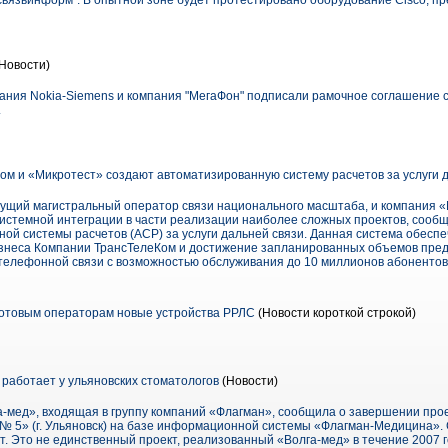
вязьинформ". В опытной зоне будет протестировано оборудование Cisco, п
Новости)
ания Nokia-Siemens и компания "МегаФон" подписали рамочное соглашение с
.
м и «Микротест» создают автоматизированную систему расчетов за услуги 
дущий магистральный оператор связи национального масштаба, и компания «
 системной интеграции в части реализации наиболее сложных проектов, соо
ой системы расчетов (АСР) за услуги дальней связи. Данная система обеспе
знеса Компании ТрансТелеКом и достижение запланированных объемов пред
елефонной связи с возможностью обслуживания до 10 миллионов абонентов 
отовым операторам новые устройства РРЛС
(Новости короткой строкой)
аботает у ульяновских стоматологов
(Новости)
-мед», входящая в группу компаний «Флагман», сообщила о завершении про
№ 5» (г. Ульяновск) на базе информационной системы «Флагман-Медицина». 
. Это не единственный проект, реализованный «Волга-мед» в течение 2007 г