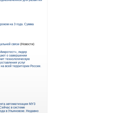
редназначенное для развития
роком на 3 года. Сумма
дальней связи
(Новости)
Микротест», лидер
бщают о завершении
чит технологическую
оставления услуг
на всей территории России.
екта автоматизации МУЗ
Сейчас в системе
ода в Ульяновске. Недавно