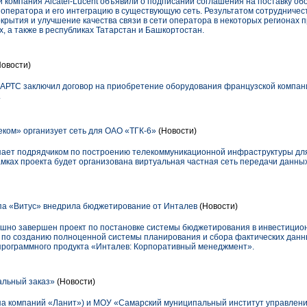
 компания Alcatel-Lucent объявили о подписании соглашения на поставку об
оператора и его интеграцию в существующую сеть. Результатом сотрудничест
рытия и улучшение качества связи в сети оператора в некоторых регионах п
, а также в республиках Татарстан и Башкортостан.
овости)
РТС заключил договор на приобретение оборудования французской компании
.
ком» организует сеть для ОАО «ТГК-6»
(Новости)
пает подрядчиком по построению телекоммуникационной инфраструктуры дл
ках проекта будет организована виртуальная частная сеть передачи данных
а «Витус» внедрила бюджетирование от Инталев
(Новости)
шно завершен проект по постановке системы бюджетирования в инвестицион
 по созданию полноценной системы планирования и сбора фактических дан
программного продукта «Инталев: Корпоративный менеджмент».
льный заказ»
(Новости)
па компаний «Ланит») и МОУ «Самарский муниципальный институт управлени