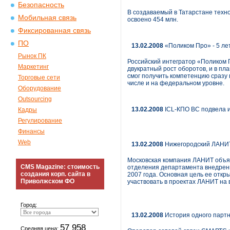
Безопасность
В создаваемый в Татарстане техно
Мобильная связь
освоено 454 млн.
Фиксированная связь
ПО
13.02.2008
«Поликом Про» - 5 ле
Рынок ПК
Российский интегратор «Поликом 
Маркетинг
двукратный рост оборотов, и в пл
смог получить компетенцию сразу 
Торговые сети
числе и на федеральном уровне.
Оборудование
Outsourcing
13.02.2008
ICL-КПО ВС подвела и
Кадры
Регулирование
Финансы
Web
13.02.2008
Нижегородский ЛАНИ
Московская компания ЛАНИТ объя
CMS Magazine: стоимость
отделения департамента внедрени
создания корп. сайта в
2007 года. Основная цель ее откр
Приволжском ФО
участвовать в проектах ЛАНИТ на 
Город:
13.02.2008
История одного парт
57 958
Средняя цена: