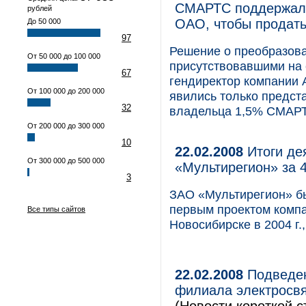
СМАРТС поддержали
рублей
ОАО, чтобы продать
До 50 000
97
Решение о преобразова
От 50 000 до 100 000
присутствовавшими на 
67
гендиректор компании 
От 100 000 до 200 000
явились только предс
32
владельца 1,5% СМАРТ
От 200 000 до 300 000
10
22.02.2008
Итоги де
От 300 000 до 500 000
«Мультирегион» за 4
3
ЗАО «Мультирегион» бы
первым проектом компан
Все типы сайтов
Новосибирске в 2004 г.
22.02.2008
Подведен
филиала электросвя