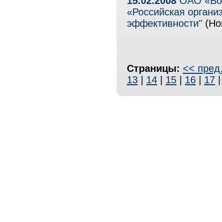
15.02.2008
ОАО «Вол
«Российская органи
эффективности"
(Но
Страницы:
<< пред
13
|
14
|
15
|
16
|
17