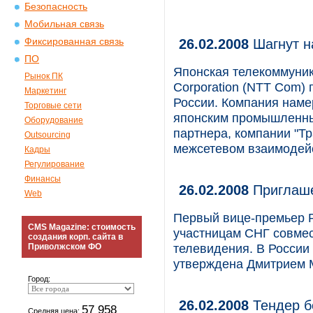
Безопасность
Мобильная связь
Фиксированная связь
26.02.2008
Шагнут н
ПО
Японская телекоммуни
Рынок ПК
Corporation (NTT Com) 
Маркетинг
России. Компания наме
Торговые сети
японским промышленным
Оборудование
партнера, компании "Тр
Outsourcing
межсетевом взаимодей
Кадры
Регулирование
Финансы
26.02.2008
Приглаше
Web
Первый вице-премьер 
CMS Magazine: стоимость
участницам СНГ совме
создания корп. сайта в
телевидения. В России
Приволжском ФО
утверждена Дмитрием М
Город:
26.02.2008
Тендер б
57 958
Средняя цена: