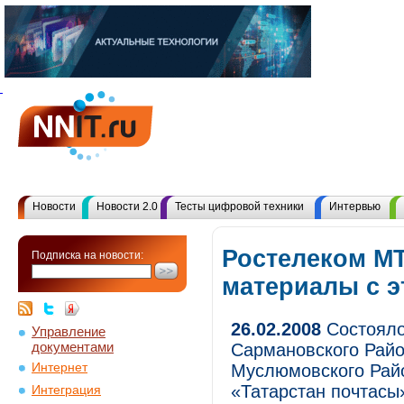
Новости
Новости 2.0
Тесты цифровой техники
Интервью
Ростелеком МТ
Подписка на новости:
материалы с 
26.02.2008
Состояло
Управление
документами
Сармановского Райо
Интернет
Муслюмовского Райо
«Татарстан почтас
Интеграция