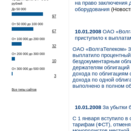
на право заключения 
рублей
оборудования
(Новости
До 50 000
97
От 50 000 до 100 000
10.01.2008
ОАО «Волга
67
приступило к выплата
От 100 000 до 200 000
32
ОАО «ВолгаТелеком» 30
От 200 000 до 300 000
выплатило процентный
бездокументарным обли
10
держателям облигаций 
От 300 000 до 500 000
дохода по облигациям с
3
дохода по одной облиг
выполнено в полном о
Все типы сайтов
10.01.2008
За убытки 
С 1 января вступило в
тарифам (ФСТ), отмен
монополистов местной 