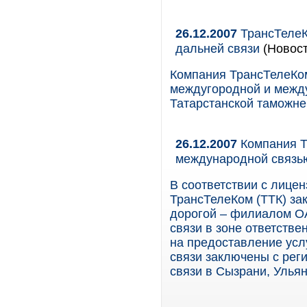
26.12.2007
ТрансТелеК
дальней связи
(Новост
Компания ТрансТелеКом
междугородной и межд
Татарстанской таможне
26.12.2007
Компания Т
международной связь
В соответствии с лице
ТрансТелеКом (ТТК) за
дорогой – филиалом О
связи в зоне ответств
на предоставление ус
связи заключены с ре
связи в Сызрани, Ульян