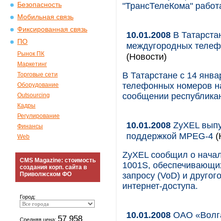
Безопасность
"ТрансТелеКома" работа
Мобильная связь
Фиксированная связь
10.01.2008
В Татарстан
ПО
междугородных телеф
Рынок ПК
(Новости)
Маркетинг
В Татарстане с 14 янв
Торговые сети
телефонных номеров на
Оборудование
сообщении республика
Outsourcing
Кадры
Регулирование
10.01.2008
ZyXEL выпу
Финансы
поддержкой MPEG-4
(
Web
ZyXEL сообщил о начал
CMS Magazine: стоимость
1001S, обеспечивающих
создания корп. сайта в
Приволжском ФО
запросу (VoD) и другог
интернет-доступа.
Город:
10.01.2008
ОАО «Волга
57 958
Средняя цена: