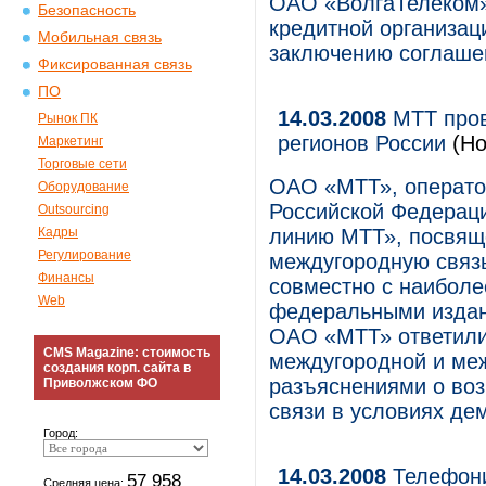
ОАО «ВолгаТелеком» 
Безопасность
кредитной организац
Мобильная связь
заключению соглашен
Фиксированная связь
ПО
14.03.2008
МТТ пров
Рынок ПК
регионов России
(Но
Маркетинг
Торговые сети
ОАО «МТТ», операто
Оборудование
Российской Федераци
Outsourcing
Кадры
линию МТТ», посвящ
Регулирование
междугородную связь
Финансы
совместно с наибол
Web
федеральными издан
ОАО «МТТ» ответили 
CMS Magazine: стоимость
междугородной и меж
создания корп. сайта в
разъяснениями о во
Приволжском ФО
связи в условиях де
Город:
14.03.2008
Телефони
57 958
Средняя цена: