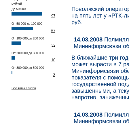
рублей
Поволжский оператор
До 50 000
на пять лет у «РТК-
97
руб.
От 50 000 до 100 000
67
14.03.2008
Полмилли
От 100 000 до 200 000
Мининформсвязи об
32
От 200 000 до 300 000
В ближайшие три год
10
может вырасти в 7 р
От 300 000 до 500 000
Мининформсвязи обе
3
показателя с помощ
государственной под
Все типы сайтов
завышенными, а тек
напротив, заниженны
14.03.2008
Полмилли
Мининформсвязи об