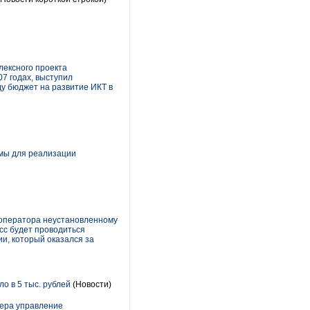
лексного проекта
7 годах, выступил
у бюджет на развитие ИКТ в
рмы для реализации
 оператора неустановленному
сс будет проводиться
и, который оказался за
 в 5 тыс. рублей
(Новости)
чера управление