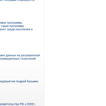
на. Поправки планируется
амках программы
т такую программу
ернет среди населения и
Такие данные на расширенном
нформационных технологий
 предприятия Андрей Казьмин
авительства РФ, к 2009 г.