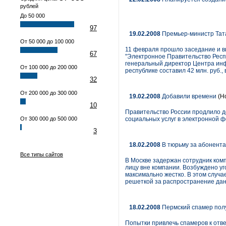
рублей
До 50 000
97
19.02.2008
Премьер-министр Тат
От 50 000 до 100 000
11 февраля прошло заседание и в
67
"Электронное Правительство Респу
генеральный директор Центра инф
От 100 000 до 200 000
республике составил 42 млн. руб., в
32
От 200 000 до 300 000
19.02.2008
Добавили времени
(Н
10
Правительство России продлило д
От 300 000 до 500 000
социальных услуг в электронной фо
3
18.02.2008
В тюрьму за абонента
Все типы сайтов
В Москве задержан сотрудник ко
лицу вне компании. Возбуждено уг
максимально жестко. В этом случ
решеткой за распространение дан
18.02.2008
Пермский спамер полу
Попытки привлечь спамеров к отв