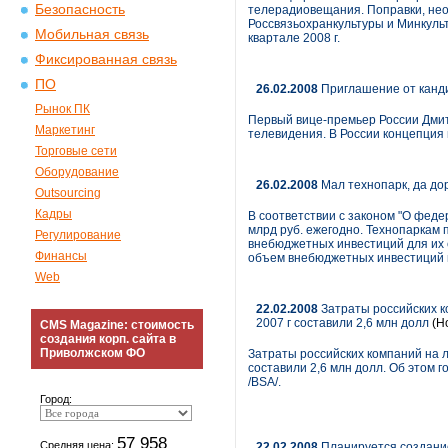
Безопасность
телерадиовещания. Поправки, нео
Россвязьохранкультуры и Минкуль
Мобильная связь
квартале 2008 г.
Фиксированная связь
ПО
26.02.2008
Приглашение от канд
Рынок ПК
Первый вице-премьер России Дми
Маркетинг
телевидения. В России концепция
Торговые сети
Оборудование
26.02.2008
Мал технопарк, да до
Outsourcing
Кадры
В соответствии с законом "О федер
млрд руб. ежегодно. Технопаркам
Регулирование
внебюджетных инвестиций для их 
Финансы
объем внебюджетных инвестиций в
Web
22.02.2008
Затраты российских к
2007 г составили 2,6 млн долл
(Н
CMS Magazine: стоимость
создания корп. сайта в
Приволжском ФО
Затраты российских компаний на 
составили 2,6 млн долл. Об этом 
/BSA/.
Город:
57 958
Средняя цена:
22.02.2008
Планируется создание