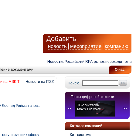
Добавить
новость
мероприятие
компанию
Новости:
Российский RPA-рынок переходит от автомат
ление документами
О нас
и на MSKIT
Новости на ITSZ
Поиск:
Тесты цифровой техники
Ф Леонид Рейман вновь
Каталог компаний
в, регулирующих сферу
Кит-системс