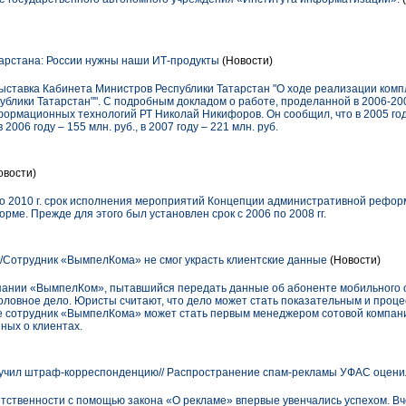
арстана: России нужны наши ИТ-продукты
(Новости)
ыставка Кабинета Министров Республики Татарстан "О ходе реализации комп
блики Татарстан"". С подробным докладом о работе, проделанной в 2006-200
ормационных технологий РТ Николай Никифоров. Он сообщил, что в 2005 год
 2006 году – 155 млн. руб., в 2007 году – 221 млн. руб.
овости)
о 2010 г. срок исполнения мероприятий Концепции административной рефо
рме. Прежде для этого был установлен срок с 2006 по 2008 гг.
/Cотрудник «ВымпелКома» не смог украсть клиентские данные
(Новости)
мпании «ВымпелКом», пытавшийся передать данные об абоненте мобильного
оловное дело. Юристы считают, что дело может стать показательным и проце
ае сотрудник «ВымпелКома» может стать первым менеджером сотовой компани
ных о клиентах.
чил штраф-корреспонденцию// Распространение спам-рекламы УФАС оценило
етственности с помощью закона «О рекламе» впервые увенчались успехом. В