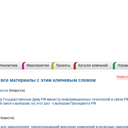
Аналитика
Мероприятия
Проекты
Каталог компаний
Управ
Новост
 все материалы с этим ключевым словом
ности
(Новости)
 в Государственную Думу РФ министр информационных технологий и связи Р
 связи к выборам, на этот раз - к выборам Президента РФ.
Новости)
ло законопроект, предполагающий внесение изменений в несколько законо