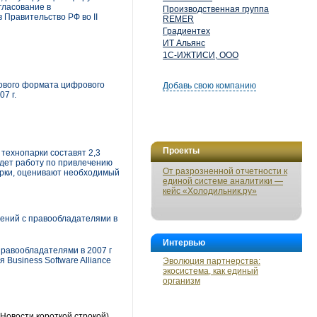
гласование в
Производственная группа
Правительство РФ во II
REMER
Градиентех
ИТ Альянс
1С-ИЖТИСИ, ООО
ового формата цифрового
Добавь свою компанию
7 г.
Проекты
 технопарки составят 2,3
дет работу по привлечению
От разрозненной отчетности к
арки, оценивают необходимый
единой системе аналитики —
кейс «Холодильник.ру»
ений с правообладателями в
Интервью
правообладателями в 2007 г
Business Software Alliance
Эволюция партнерства:
экосистема, как единый
организм
Новости короткой строкой)