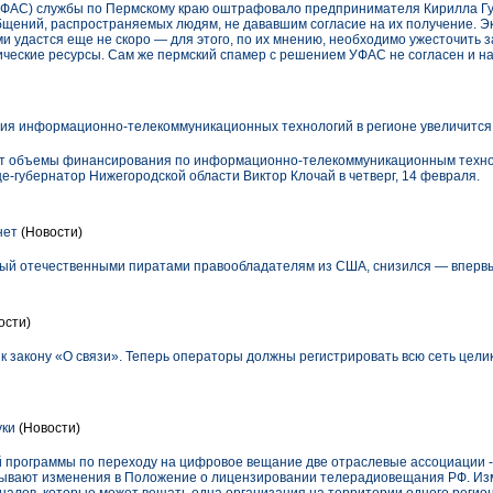
ФАС) службы по Пермскому краю оштрафовало предпринимателя Кирилла Гуре
щений, распространяемых людям, не дававшим согласие на их получение. Эк
 удастся еще не скоро — для этого, по их мнению, необходимо ужесточить 
ческие ресурсы. Сам же пермский спамер с решением УФАС не согласен и на
я информационно-телекоммуникационных технологий в регионе увеличится 
т объемы финансирования по информационно-телекоммуникационным технолог
-губернатор Нижегородской области Виктор Клочай в четверг, 14 февраля.
нет
(Новости)
ый отечественными пиратами правообладателям из США, снизился — впервые
ости)
 к закону «О связи». Теперь операторы должны регистрировать всю сеть цели
уки
(Новости)
 программы по переходу на цифровое вещание две отраслевые ассоциации - 
тывают изменения в Положение о лицензировании телерадиовещания РФ. Из