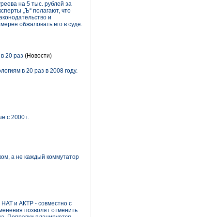
ева на 5 тыс. рублей за
сперты „Ъ“ полагают, что
законодательство и
мерен обжаловать его в суде.
в 20 раз
(Новости)
иям в 20 раз в 2008 году.
 с 2000 г.
ком, а не каждый коммутатор
НАТ и АКТР - совместно с
менения позволят отменить