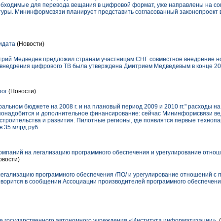
бходимые для перевода вещания в цифровой формат, уже направлены на со
туры. Мининформсвязи планирует представить согласованный законопроект в 
идата
(Новости)
трий Медведев предложил странам участницам СНГ совместное внедрение н
 внедрения цифрового ТВ была утверждена Дмитрием Медведевым в конце 200
рог
(Новости)
альном бюджете на 2008 г. и на плановый период 2009 и 2010 гг." расходы на
 понадобится и дополнительное финансирование: сейчас Мининформсвязи ве
строительства и развития. Пилотные регионы, где появлятся первые техноп
 35 млрд руб.
омпаний на легализацию программного обеспечения и урегулирование отнош
овости)
легализацию программного обеспечения /ПО/ и урегулирование отношений с 
говорится в сообщении Ассоциации производителей программного обеспечения 
 государственного автономного учреждения «Института информатизации».
(