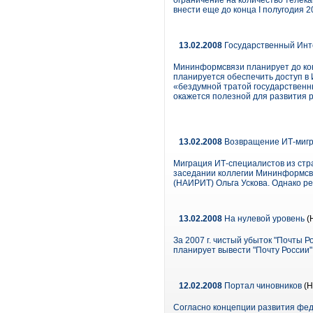
ограничение на количество телек
внести еще до конца I полугодия 20
13.02.2008
Государственный Инт
Мининформсвязи планирует до кон
планируется обеспечить доступ в 
«бездумной тратой государственны
окажется полезной для развития 
13.02.2008
Возвращение ИТ-мигр
Миграция ИТ-специалистов из стр
заседании коллегии Мининформсв
(НАИРИТ) Ольга Ускова. Однако р
13.02.2008
На нулевой уровень
(
За 2007 г. чистый убыток "Почты Р
планирует вывести "Почту России"
12.02.2008
Портал чиновников
(Н
Согласно концепции развития фед