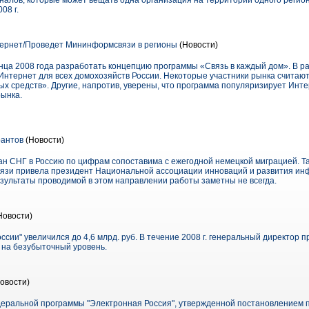
аналов, которые может вещать одна организация на территории одного регио
08 г.
ернет/Проведет Мининформсвязи в регионы
(Новости)
ца 2008 года разработать концепцию программы «Связь в каждый дом». В р
Интернет для всех домохозяйств России. Некоторые участники рынка считаю
х средств». Другие, напротив, уверены, что программа популяризирует Инт
рынка.
антов
(Новости)
ан СНГ в Россию по цифрам сопоставима с ежегодной немецкой миграцией. 
язи привела президент Национальной ассоциации инноваций и развития и
езультаты проводимой в этом направлении работы заметны не всегда.
Новости)
оссии" увеличился до 4,6 млрд. руб. В течение 2008 г. генеральный директор
 на безубыточный уровень.
овости)
еральной программы "Электронная Россия", утвержденной постановлением пр