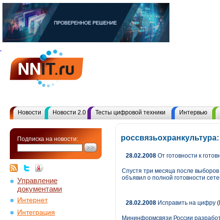
Новости
Новости 2.0
Тесты цифровой техники
Интервью
россвязьохранкультура:
Подписка на новости:
28.02.2008
От готовности к готов
Спустя три месяца после выборов
объявил о полной готовности сетей
Управление
документами
Интернет
28.02.2008
Исправить на цифру
(
Интеграция
Мининформсвязи России разработа