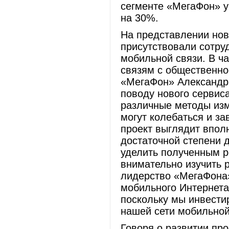
сегменте «МегаФон» у
на 30%.
На представлении ново
присутствовали сотру
мобильной связи. В ча
связям с общественн
«МегаФон» Александр
поводу нового сервис
различные методы изм
могут колебаться и за
проект выглядит впол
достаточной степени д
уделить полученным 
внимательно изучить р
лидерство «МегаФона»
мобильного Интернета
поскольку мы инвести
нашей сети мобильной
Говоря о развитии пр