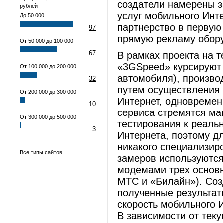
создатели намерены з
рублей
услуг мобильного Инте
До 50 000
партнерство в первую
97
прямую рекламу обор
От 50 000 до 100 000
67
В рамках проекта на 
«3GSpeed» курсируют 
От 100 000 до 200 000
автомобиля), произво
32
путем осуществления 
От 200 000 до 300 000
Интернет, одновремен
10
сервиса стремятся ма
От 300 000 до 500 000
тестирования к реаль
3
Интернета, поэтому д
никакого специализир
Все типы сайтов
замеров используются
модемами трех основ
МТС и «Билайн»). Соз
полученные результат
скорость мобильного 
В зависимости от теку