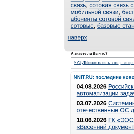
связь
,
сотовая связь 
мобильной связи
,
бес
абоненты сотовой свя
сотовые
,
базовые ста
наверх
А знаете ли Вы что?
У CityTelecom.ru есть выгодные п
NNIT.RU: последние нов
04.08.2026
Российск
автоматизации зада
03.07.2026
Системны
отечественные ОС д
18.06.2026
ГК «ЭОС»
«Весенний документ