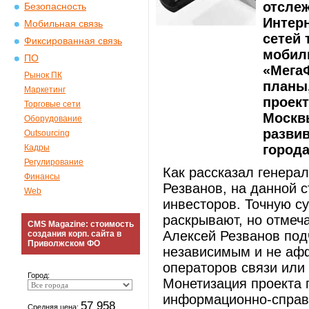
отсле
Безопасность
Интерн
Мобильная связь
сетей 
Фиксированная связь
мобил
ПО
«МегаФ
Рынок ПК
планы,
Маркетинг
проект
Торговые сети
Москвы
Оборудование
развив
Outsourcing
город
Кадры
Регулирование
Как рассказал генера
Финансы
Резванов, на данной 
Web
инвесторов. Точную с
раскрывают, но отмеча
CMS Magazine: стоимость
Алексей Резванов под
создания корп. сайта в
Приволжском ФО
независимым и не афф
операторов связи или
Город:
Монетизация проекта 
информационно-справо
57 958
Средняя цена: