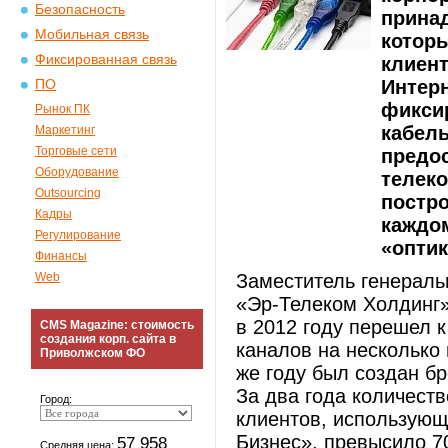
Безопасность
прина
Мобильная связь
котор
Фиксированная связь
клиент
Интерн
ПО
фикси
Рынок ПК
кабель
Маркетинг
Торговые сети
предо
Оборудование
телек
Outsourcing
постро
Кадры
каждом
Регулирование
«оптик
Финансы
Web
Заместитель генераль
«Эр-Телеком Холдинг»
в 2012 году перешел 
CMS Magazine: стоимость
создания корп. сайта в
каналов на несколько
Приволжском ФО
же году был создан бр
За два года количест
Город:
клиентов, использующ
Бизнес», превысило 7
57 958
Средняя цена: