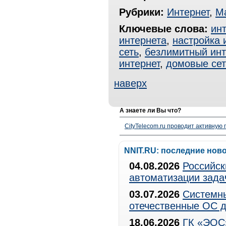
Рубрики:
Интернет
,
Ма
Ключевые слова:
ин
интернета
,
настройка 
сеть
,
безлимитный инт
интернет
,
домовые се
наверх
А знаете ли Вы что?
CityTelecom.ru проводит активную
NNIT.RU: последние нов
04.08.2026
Российск
автоматизации зада
03.07.2026
Системны
отечественные ОС д
18.06.2026
ГК «ЭОС»