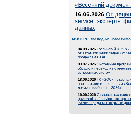
«Весенний документ
16.06.2026
От децен
service: эксперты 
данных
MSKIT.RU: последние новости Мо
04.08.2026
Российский RPA-рын
от автоматизации задач к упр
процессами и AI
03.07.2026
Системные програ
обсудили переход на отечеств
встроенных систем
18.06.2026
ГК «ЭОС» подвела и
партнерской конференции «Ве
документооборот – 2026»
16.06.2026
От децентрализован
governed self-service: эксперт
смену парадигмы на рынке дан