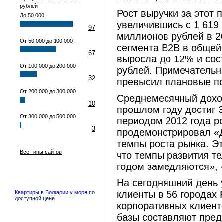
рублей
Рост выручки за этот 
До 50 000
увеличившись с 1 619 
97
миллионов рублей в 2
От 50 000 до 100 000
сегмента B2B в общей
67
выросла до 12% и сос
От 100 000 до 200 000
рублей. Примечательно
32
превысил плановые по
От 200 000 до 300 000
Среднемесячный доход
10
прошлом году достиг 
От 300 000 до 500 000
периодом 2012 года ро
3
продемонстрировал «Д
темпы роста рынка. Эт
Все типы сайтов
что темпы развития т
годом замедляются», 
На сегодняшний день 
клиенты в 56 городах
Квартиры в Болгарии у моря
по
доступной цене
корпоративных клиент
базы составляют пред