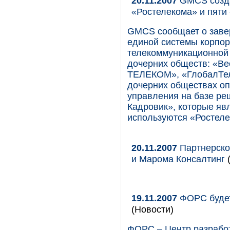
20.11.2007
GMCS cозда
«Ростелекома» и пяти
GMCS cообщает о завер
единой системы корпор
телекоммуникационной 
дочерних обществ: «Ве
ТЕЛЕКОМ», «ГлобалТел
дочерних обществах оп
управления на базе ре
Кадровик», которые яв
используются «Ростеле
20.11.2007
Партнерско
и Марома Консалтинг
(
19.11.2007
ФОРС будет 
(Новости)
ФОРС – Центр разработ