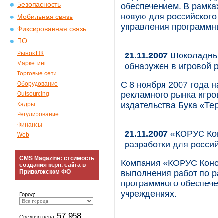
Безопасность
обеспечением. В рамка
новую для российского
Мобильная связь
управления программны
Фиксированная связь
ПО
Рынок ПК
21.11.2007
Шоколадный
Маркетинг
обнаружен в игровой 
Торговые сети
С 8 ноября 2007 года 
Оборудование
рекламного рынка игров
Outsourcing
издательства Бука «Те
Кадры
Регулирование
Финансы
21.11.2007
«КОРУС Кон
Web
разработки для росси
CMS Magazine: стоимость
Компания «КОРУС Конс
создания корп. сайта в
Приволжском ФО
выполнения работ по р
программного обеспече
учреждениях.
Город:
57 958
Средняя цена: