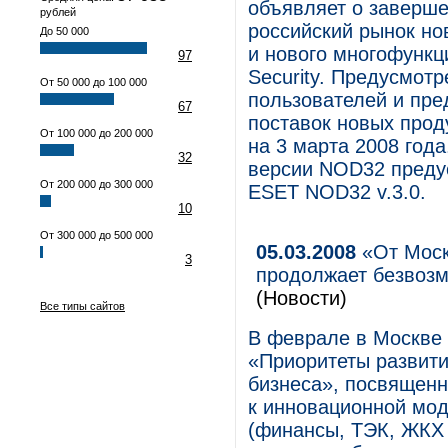
объявляет о заверше
рублей
российский рынок но
До 50 000
и нового многофунк
97
Security. Предусмотр
От 50 000 до 100 000
пользователей и пред
67
поставок новых прод
От 100 000 до 200 000
на 3 марта 2008 год
32
версии NOD32 преду
От 200 000 до 300 000
ESET NOD32 v.3.0.
10
От 300 000 до 500 000
05.03.2008
«От Моск
3
продолжает безвоз
(Новости)
Все типы сайтов
В феврале в Москве 
«Приоритеты развити
бизнеса», посвящен
к инновационной мод
(финансы, ТЭК, ЖКХ 