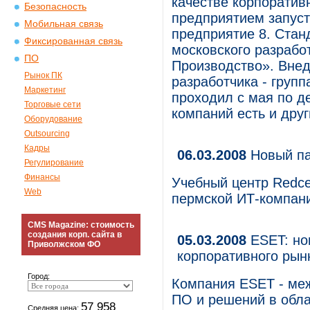
качестве корпорати
Безопасность
предприятием запус
Мобильная связь
предприятие 8. Стан
Фиксированная связь
московского разрабо
ПО
Производство». Внед
Рынок ПК
разработчика - груп
Маркетинг
проходил с мая по д
Торговые сети
компаний есть и дру
Оборудование
Outsourcing
Кадры
06.03.2008
Новый па
Регулирование
Финансы
Учебный центр Redce
Web
пермской ИТ-компан
CMS Magazine: стоимость
создания корп. сайта в
05.03.2008
ESET: но
Приволжском ФО
корпоративного рынк
Город:
Компания ESET - ме
ПО и решений в обла
57 958
Средняя цена: