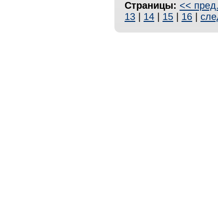
Страницы:
<< пред
13
|
14
|
15
|
16
|
сле