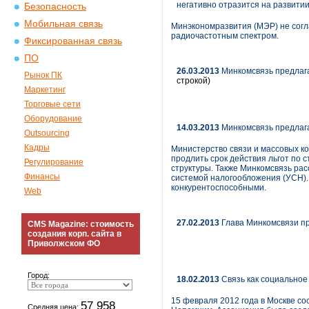
негативно отразится на развитии
Безопасность
Мобильная связь
Минэкономразвития (МЭР) не согл
радиочастотным спектром.
Фиксированная связь
ПО
26.03.2013
Минкомсвязь предлага
Рынок ПК
строкой)
Маркетинг
Торговые сети
Оборудование
14.03.2013
Минкомсвязь предлага
Outsourcing
Кадры
Министерство связи и массовых к
продлить срок действия льгот по 
Регулирование
структуры. Также Минкомсвязь ра
Финансы
системой налогообложения (УСН).
конкурентоспособными.
Web
27.02.2013
Глава Минкомсвязи пр
CMS Magazine: стоимость
создания корп. сайта в
Приволжском ФО
Город:
18.02.2013
Связь как социальное
15 февраля 2012 года в Москве с
57 958
Средняя цена: