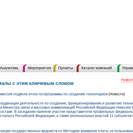
Аналитика
Мероприятия
Проекты
Каталог компаний
Управ
Новост
риалы с этим ключевым словом
иссия подвела итоги госпрограммы по созданию технопарков
(Новости)
ординации деятельности по созданию, функционированию и развитию техно
м Министра связи и массовых коммуникаций Российской Федерации Николая
составе. В заседании приняли участие представители профильных федераль
 палату Российской Федерации, а также региональных властей 11 субъектов 
зиции государственных ведомств по Методике взимания платы за пользова