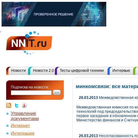
Новости
Новости 2.0
Тесты цифровой техники
Интервью
минкомсвязи: все мате
Подписка на новости:
28.03.2013
Межведомственная ком
Межведомственная комиссия по ко
технологий под председательство
Управление
первое заседание в обновленном 
документами
Министерство финансов и Счетную
Интернет
Интеграция
26.03.2013
Несогласованность по