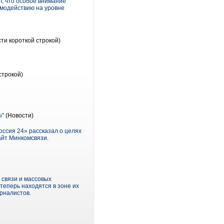
л, что особое внимание
имодействию на уровне
ти короткой строкой)
строкой)
ы"
(Новости)
ссия 24» рассказал о целях
айт Минкомсвязи.
 связи и массовых
теперь находятся в зоне их
рналистов.