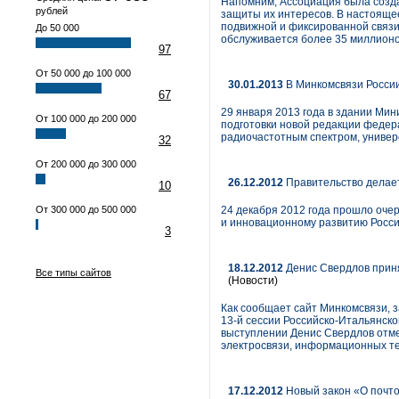
Напомним, Ассоциация была созда
рублей
защиты их интересов. В настояще
подвижной и фиксированной связи
До 50 000
обслуживается более 35 миллионо
97
От 50 000 до 100 000
30.01.2013
В Минкомсвязи России
67
29 января 2013 года в здании Мин
От 100 000 до 200 000
подготовки новой редакции федер
радиочастотным спектром, универса
32
От 200 000 до 300 000
26.12.2012
Правительство делает 
10
От 300 000 до 500 000
24 декабря 2012 года прошло оче
и инновационному развитию Росси
3
18.12.2012
Денис Свердлов приня
Все типы сайтов
(Новости)
Как сообщает сайт Минкомсвязи, 
13-й сессии Российско-Итальянск
выступлении Денис Свердлов отме
электросвязи, информационных тех
17.12.2012
Новый закон «О почто