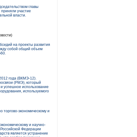
дседательством главы
 приняли участие
ельной власти.
овости)
убсидий на проекты развития
между собой общий объем
60.
012 года (ВКМЭ-12).
освязи (РМЭ), который
 и успешное использование
борудования, используемого
о торгово-экономическому и
экономическому и научно-
й Российской Федерации
арств является устранение