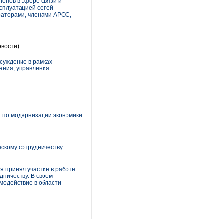
ленов в сфере связи и
сплуатацией сетей
раторами, членами АРОС,
вости)
бсуждение в рамках
вания, управления
и по модернизации экономики
ескому сотрудничеству
я принял участие в работе
дничеству. В своем
модействие в области