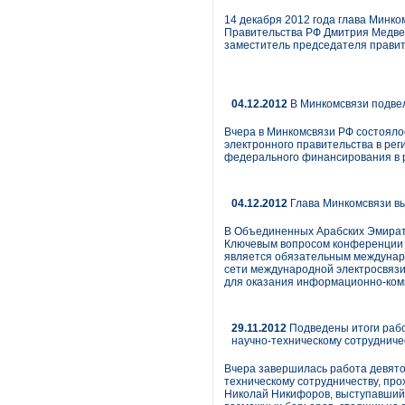
14 декабря 2012 года глава Минк
Правительства РФ Дмитрия Медвед
заместитель председателя правит
04.12.2012
В Минкомсвязи подвел
Вчера в Минкомсвязи РФ состояло
электронного правительства в рег
федерального финансирования в р
04.12.2012
Глава Минкомсвязи в
В Объединенных Арабских Эмирата
Ключевым вопросом конференции с
является обязательным междунар
сети международной электросвязи
для оказания информационно-ком
29.11.2012
Подведены итоги рабо
научно-техническому сотрудниче
Вчера завершилась работа девято
техническому сотрудничеству, пр
Николай Никифоров, выступавший 