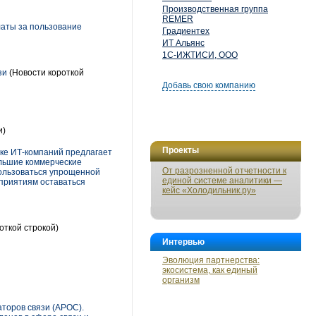
Производственная группа
REMER
латы за пользование
Градиентех
ИТ Альянс
1С-ИЖТИСИ, ООО
зи
(Новости короткой
Добавь свою компанию
и)
Проекты
жке ИТ-компаний предлагает
ольшие коммерческие
От разрозненной отчетности к
пользоваться упрощенной
единой системе аналитики —
приятиям оставаться
кейс «Холодильник.ру»
откой строкой)
Интервью
Эволюция партнерства:
экосистема, как единый
организм
торов связи (АРОС).