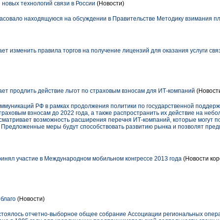
 новых технологий связи в России
(Новости)
асовало находящуюся на обсуждении в Правительстве Методику взимания п
ет изменить правила торгов на получение лицензий для оказания услуги свя
ет продлить действие льгот по страховым взносам для ИТ-компаний
(Новост
оммуникаций РФ в рамках продолжения политики по государственной поддер
страховым взносам до 2022 года, а также распространить их действие на неб
ссматривает возможность расширения перечня ИТ-компаний, которые могут 
 Предложенные меры будут способствовать развитию рынка и позволят пред
инял участие в Международном мобильном конгрессе 2013 года
(Новости кор
 благо
(Новости)
остоялось отчетно-выборное общее собрание Ассоциации региональных опера