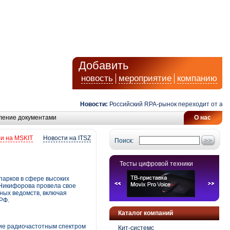
Добавить
новость
мероприятие
компанию
Новости:
Российский RPA-рынок переходит от автомат
ление документами
О нас
и на MSKIT
Новости на ITSZ
Поиск:
Тесты цифровой техники
парков в сфере высоких
 Никифорова провела свое
ных ведомств, включая
РФ.
Каталог компаний
ние радиочастотным спектром
Кит-системс