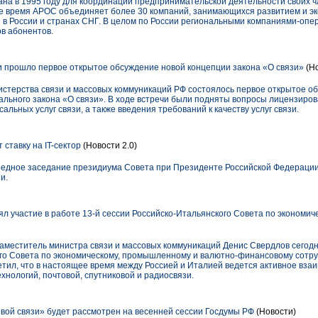
на в 1995 году для координации предпринимательской деятельности своих ч
е время АРОС объединяет более 30 компаний, занимающихся развитием и эк
 в России и странах СНГ. В целом по России региональными компаниями-опе
в абонентов.
 прошло первое открытое обсуждение новой концепции закона «О связи»
(Но
истерства связи и массовых коммуникаций РФ состоялось первое открытое о
ального закона «О связи». В ходе встречи были подняты вопросы лицензиро
льных услуг связи, а также введения требований к качеству услуг связи.
ставку на IT-сектор
(Новости 2.0)
редное заседание президиума Совета при Президенте Российской Федераци
и.
л участие в работе 13-й сессии Российско-Итальянского Совета по экономич
заместитель министра связи и массовых коммуникаций Денис Свердлов сегодн
ого Совета по экономическому, промышленному и валютно-финансовому сотру
тил, что в настоящее время между Россией и Италией ведется активное взаи
нологий, почтовой, спутниковой и радиосвязи.
вой связи» будет рассмотрен на весенней сессии Госдумы РФ
(Новости)