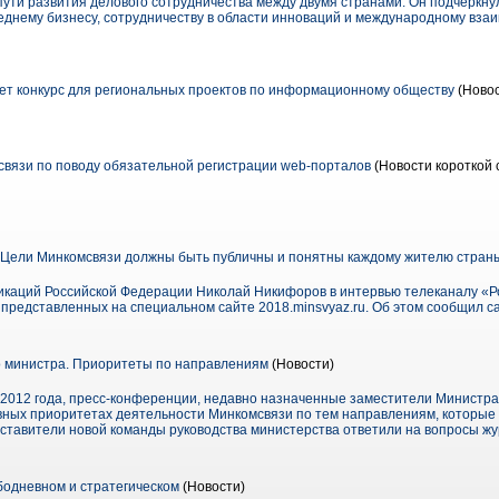
ути развития делового сотрудничества между двумя странами. Он подчеркну
еднему бизнесу, сотрудничеству в области инноваций и международному вза
т конкурс для региональных проектов по информационному обществу
(Новос
вязи по поводу обязательной регистрации web-порталов
(Новости короткой 
"Цели Минкомсвязи должны быть публичны и понятны каждому жителю стран
икаций Российской Федерации Николай Никифоров в интервью телеканалу «Ро
 представленных на специальном сайте 2018.minsvyaz.ru. Об этом сообщил с
о министра. Приоритеты по направлениям
(Новости)
 2012 года, пресс-конференции, недавно назначенные заместители Министра
вных приоритетах деятельности Минкомсвязи по тем направлениям, которые 
дставители новой команды руководства министерства ответили на вопросы жу
бодневном и стратегическом
(Новости)