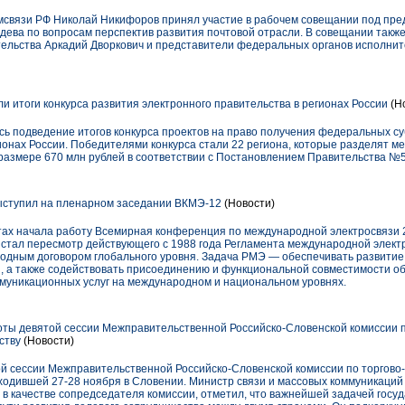
омсвязи РФ Николай Никифоров принял участие в рабочем совещании под пре
ева по вопросам перспектив развития почтовой отрасли. В совещании также
ельства Аркадий Дворкович и представители федеральных органов исполнит
и итоги конкурса развития электронного правительства в регионах России
(Н
сь подведение итогов конкурса проектов на право получения федеральных с
ионах России. Победителями конкурса стали 22 региона, которые разделят 
азмере 670 млн рублей в соответствии с Постановлением Правительства №5
ыступил на пленарном заседании ВКМЭ-12
(Новости)
х начала работу Всемирная конференция по международной электросвязи 2
тал пересмотр действующего с 1988 года Регламента международной электр
одным договором глобального уровня. Задача РМЭ — обеспечивать развитие
, а также содействовать присоединению и функциональной совместимости о
муникационных услуг на международном и национальном уровнях.
ты девятой сессии Межправительственной Российско-Словенской комиссии п
ству
(Новости)
й сессии Межправительственной Российско-Словенской комиссии по торгово-
оходившей 27-28 ноября в Словении. Министр связи и массовых коммуникаци
в качестве сопредседателя комиссии, отметил, что важнейшей задачей госуд