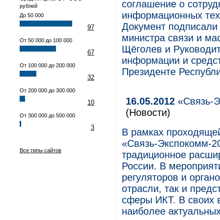
соглашение о сотруд
рублей
информационных тех
До 50 000
Документ подписали 
97
министра связи и ма
От 50 000 до 100 000
Щёголев и Руководи
67
информации и средс
От 100 000 до 200 000
Президенте Республи
32
От 200 000 до 300 000
16.05.2012
«Связь-Э
10
(Новости)
От 300 000 до 500 000
3
В рамках проходящей
«Связь-Экспокомм-20
Все типы сайтов
традиционное расши
России. В мероприят
регуляторов и орган
отрасли, так и пред
сферы ИКТ. В своих 
наиболее актуальных