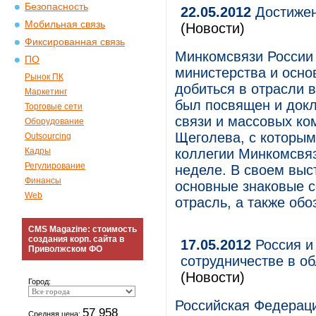
Безопасность
22.05.2012
Достижен
Мобильная связь
(Новости)
Фиксированная связь
Минкомсвязи России 
ПО
министерства и осно
Рынок ПК
добиться в отрасли 
Маркетинг
был посвящен и док
Торговые сети
связи и массовых ко
Оборудование
Щеголева, с которым
Outsourcing
Кадры
коллегии Минкомсвя
Регулирование
неделе. В своем вы
Финансы
основные знаковые с
Web
отрасль, а также обо
CMS Magazine: стоимость
создания корп. сайта в
17.05.2012
Россия и
Приволжском ФО
сотрудничестве в о
(Новости)
Город:
Российская Федераци
57 958
Средняя цена: