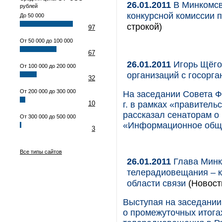
26.01.2011
В Минкомсв
рублей
конкурсной комиссии
До 50 000
строкой)
97
От 50 000 до 100 000
67
26.01.2011
Игорь Щёго
От 100 000 до 200 000
организаций с госорг
32
От 200 000 до 300 000
На заседании Совета Ф
10
г. в рамках «правитель
рассказал сенаторам о
От 300 000 до 500 000
«Информационное обще
3
Все типы сайтов
26.01.2011
Глава Минк
телерадиовещания – к
области связи
(Новост
Выступая на заседании
о промежуточных итога