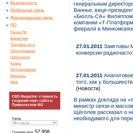
Безопасность
генеральным директор
Ваннье, вице-президен
Мобильная связь
«Бюлль СА» Филиппом 
Фиксированная связь
компании «Т-Платформ
ПО
февраля в Минкомсвяз
Рынок ПК
Маркетинг
Торговые сети
27.01.2011
Замглавы М
Оборудование
конверсии радиочасто
Outsourcing
Кадры
Регулирование
27.01.2011
Аналоговое
Финансы
того, как у большинст
Web
(Новости)
CMS Magazine: стоимость
В рамках доклада на «
создания корп. сайта в
Приволжском ФО
министр связи и массо
Щёголев рассказал о н
необходимого для пер
Город:
57 958
Средняя цена: