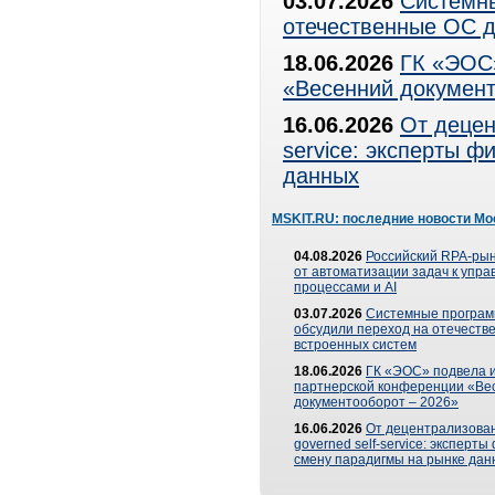
03.07.2026
Системны
отечественные ОС д
18.06.2026
ГК «ЭОС»
«Весенний документ
16.06.2026
От децен
service: эксперты 
данных
MSKIT.RU: последние новости Мо
04.08.2026
Российский RPA-рын
от автоматизации задач к упр
процессами и AI
03.07.2026
Системные програ
обсудили переход на отечеств
встроенных систем
18.06.2026
ГК «ЭОС» подвела и
партнерской конференции «Ве
документооборот – 2026»
16.06.2026
От децентрализован
governed self-service: эксперт
смену парадигмы на рынке дан