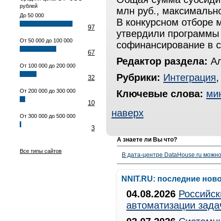
рублей
млн руб., максимально
До 50 000
В конкурсном отборе м
97
утвердили программы
От 50 000 до 100 000
софинансирование в с
67
Редактор раздела:
Ал
От 100 000 до 200 000
Рубрики:
Интеграция
32
От 200 000 до 300 000
Ключевые слова:
ми
10
наверх
От 300 000 до 500 000
3
А знаете ли Вы что?
Все типы сайтов
В дата-центре DataHouse.ru можно
NNIT.RU: последние нов
04.08.2026
Российск
автоматизации зада