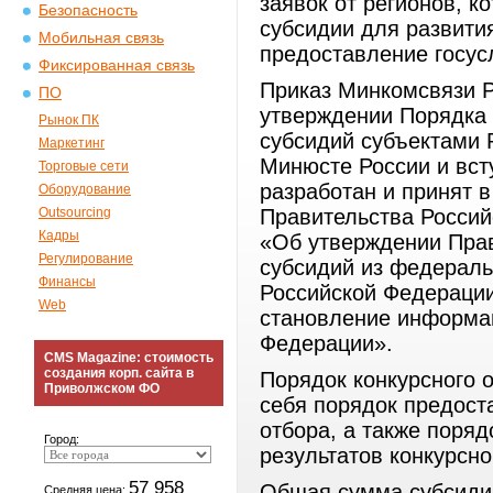
заявок от регионов, 
Безопасность
субсидии для развити
Мобильная связь
предоставление госус
Фиксированная связь
Приказ Минкомсвязи Р
ПО
утверждении Порядка 
Рынок ПК
субсидий субъектами 
Маркетинг
Минюсте России и всту
Торговые сети
разработан и принят 
Оборудование
Outsourcing
Правительства Россий
Кадры
«Об утверждении Пра
Регулирование
субсидий из федераль
Финансы
Российской Федерации
Web
становление информац
Федерации».
CMS Magazine: стоимость
создания корп. сайта в
Порядок конкурсного 
Приволжском ФО
себя порядок предост
отбора, а также поря
Город:
результатов конкурсно
57 958
Общая сумма субсидий
Средняя цена: