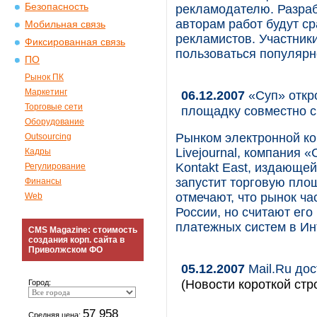
Безопасность
рекламодателю. Разраб
авторам работ будут с
Мобильная связь
рекламистов. Участники
Фиксированная связь
пользоваться популярн
ПО
Рынок ПК
Маркетинг
06.12.2007
«Суп» откро
Торговые сети
площадку совместно с
Оборудование
Рынком электронной к
Outsourcing
Livejournal, компания 
Кадры
Kontakt East, издающе
Регулирование
запустит торговую площ
Финансы
отмечают, что рынок ча
Web
России, но считают его
платежных систем в Ин
CMS Magazine: стоимость
создания корп. сайта в
Приволжском ФО
05.12.2007
Mail.Ru до
(Новости короткой стр
Город:
57 958
Средняя цена: