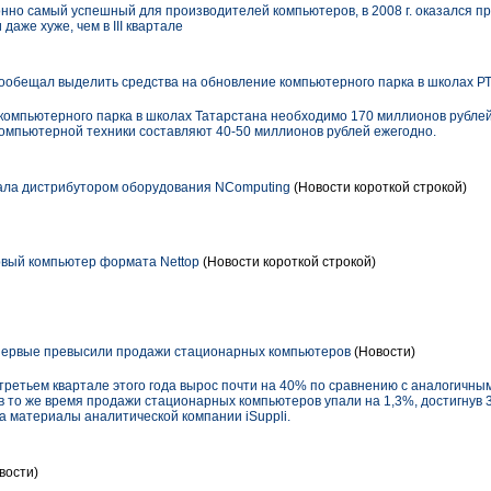
онно самый успешный для производителей компьютеров, в 2008 г. оказался 
 даже хуже, чем в III квартале
обещал выделить средства на обновление компьютерного парка в школах Р
омпьютерного парка в школах Татарстана необходимо 170 миллионов рублей
омпьютерной техники составляют 40-50 миллионов рублей ежегодно.
ала дистрибутором оборудования NComputing
(Новости короткой строкой)
рвый компьютер формата Nettop
(Новости короткой строкой)
первые превысили продажи стационарных компьютеров
(Новости)
третьем квартале этого года вырос почти на 40% по сравнению с аналогичным
 в то же время продажи стационарных компьютеров упали на 1,3%, достигнув 3
на материалы аналитической компании iSuppli.
вости)