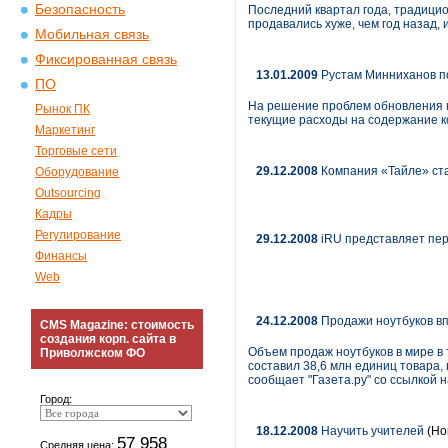
Безопасность
Последний квартал года, традици
продавались хуже, чем год назад, и
Мобильная связь
Фиксированная связь
13.01.2009
Рустам Минниханов по
ПО
На решение проблем обновления к
Рынок ПК
текущие расходы на содержание к
Маркетинг
Торговые сети
29.12.2008
Компания «Тайле» ст
Оборудование
Outsourcing
Кадры
Регулирование
29.12.2008
iRU представляет пе
Финансы
Web
24.12.2008
Продажи ноутбуков в
CMS Magazine: стоимость
создания корп. сайта в
Объем продаж ноутбуков в мире в 
Приволжском ФО
составил 38,6 млн единиц товара,
сообщает "Газета.ру" со ссылкой 
Город:
18.12.2008
Научить учителей
(Но
57 958
Средняя цена: