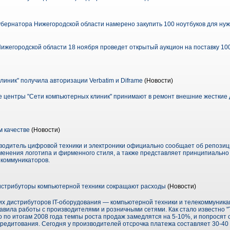
бернатора Нижегородской области намерено закупить 100 ноутбуков для нуж
ижегородской области 18 ноября проведет открытый аукцион на поставку 100
иник" получила авторизации Verbatim и Diframe
(Новости)
ые центры "Сети компьютерных клиник" принимают в ремонт внешние жесткие 
м качестве
(Новости)
водитель цифровой техники и электроники официально сообщает об репози
зменения логотипа и фирменного стиля, а также представляет принципиально
 коммуникаторов.
Дистрибуторы компьютерной техники сокращают расходы
(Новости)
х дистрибуторов IT-оборудования — компьютерной техники и телекоммуник
авила работы с производителями и розничными сетями. Как стало известно "
 по итогам 2008 года темпы роста продаж замедлятся на 5-10%, и попросят 
кредитования. Сегодня у производителей отсрочка платежа составляет 30-40 