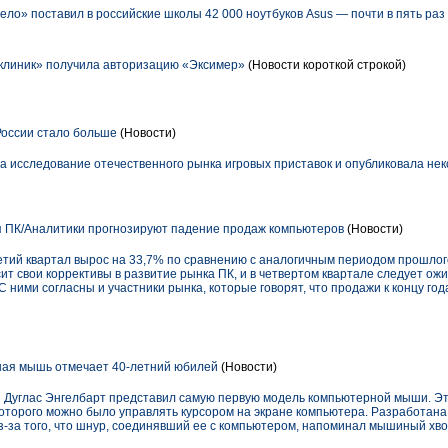
ло» поставил в российские школы 42 000 ноутбуков Asus — почти в пять ра
клиник» получила авторизацию «Эксимер»
(Новости короткой строкой)
России стало больше
(Новости)
ела исследование отечественного рынка игровых приставок и опубликовала нек
 ПК/Аналитики прогнозируют падение продаж компьютеров
(Новости)
етий квартал вырос на 33,7% по сравнению с аналогичным периодом прошлог
сит свои коррективы в развитие рынка ПК, и в четвертом квартале следует ож
 ними согласны и участники рынка, которые говорят, что продажи к концу год
ная мышь отмечает 40-летний юбилей
(Новости)
й Дуглас Энгелбарт представил самую первую модель компьютерной мыши. Эт
которого можно было управлять курсором на экране компьютера. Разработан
з-за того, что шнур, соединявший ее с компьютером, напоминал мышиный хво