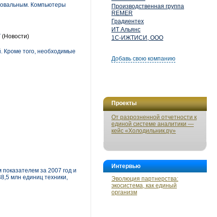
провальным. Компьютеры
Производственная группа
REMER
Градиентех
ИТ Альянс
Т
(Новости)
1С-ИЖТИСИ, ООО
. Кроме того, необходимые
Добавь свою компанию
Проекты
От разрозненной отчетности к
единой системе аналитики —
кейс «Холодильник.ру»
Интервью
 показателем за 2007 год и
8,5 млн единиц техники,
Эволюция партнерства:
экосистема, как единый
организм