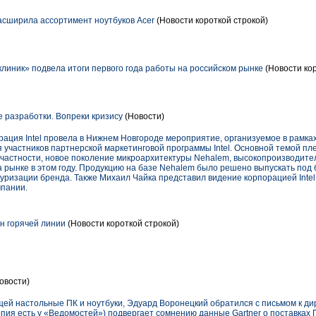
расширила ассортимент ноутбуков Acer
(Новости короткой строкой)
линик» подвела итоги первого года работы на российском рынке
(Новости кор
е разработки. Вопреки кризису
(Новости)
орация Intel провела в Нижнем Новгороде мероприятие, организуемое в рамка
я участников партнерской маркетинговой программы Intel. Основной темой пл
 частности, новое поколение микроархитектуры Nehalem, высокопроизводит
 рынке в этом году. Продукцию на базе Nehalem было решено выпускать под б
туризации бренда. Также Михаил Чайка представил видение корпорацией Int
мпании.
н горячей линии
(Новости короткой строкой)
овости)
щей настольные ПК и ноутбуки, Эдуард Воронецкий обратился с письмом к д
опия есть у «Ведомостей») подвергает сомнению данные Gartner о поставках П