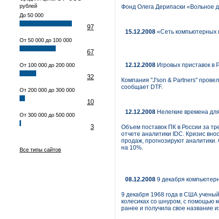
рублей
Фонд Олега Дерипаски «Вольное де
До 50 000
97
15.12.2008
«Сеть компьютерных 
От 50 000 до 100 000
67
12.12.2008
Игровых приставок в 
От 100 000 до 200 000
32
Компания "J'son & Partners" пров
сообщает DTF.
От 200 000 до 300 000
10
12.12.2008
Нелегкие времена для
От 300 000 до 500 000
3
Объем поставок ПК в России за тр
отчете аналитики IDС. Кризис вно
продаж, прогнозируют аналитики. С
на 10%.
Все типы сайтов
08.12.2008
9 декабря компьютер
9 декабря 1968 года в США учены
колесиках со шнуром, с помощью 
ранее и получила свое название и