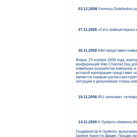
03.12.2008
Formoza Distribution 
27.11.2008
«Сеть компьютерных к
26.11.2008
Intel представил новы
Вчера, 25 ноября 2008 года, корп
конференций Intel Channel Day дл
новейшие разработки компании, в
которой корпорация представит на
является первым шагом к реструк
ситуации и дальнейшие планы ко
19.11.2008
iRU запускает телефо
14.11.2008
K-Systems обижена
(Н
Гендиректор K-Systems, выпускаю
Gartner Аннетте Джамп. Письмо (к