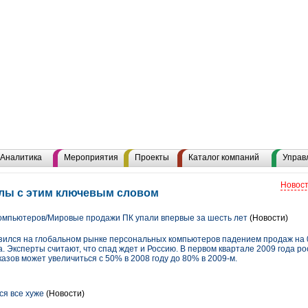
Аналитика
Мероприятия
Проекты
Каталог компаний
Управ
Новост
алы с этим ключевым словом
омпьютеров/Мировые продажи ПК упали впервые за шесть лет
(Новости)
ился на глобальном рынке персональных компьютеров падением продаж на 0
да. Эксперты считают, что спад ждет и Россию. В первом квартале 2009 года р
азов может увеличиться с 50% в 2008 году до 80% в 2009-м.
я все хуже
(Новости)