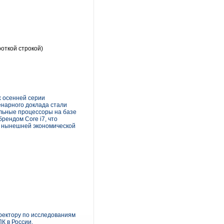
откой строкой)
х осенней серии
енарного доклада стали
ельные процессоры на базе
рендом Core i7, что
el нынешней экономической
иректору по исследованиям
К в России.