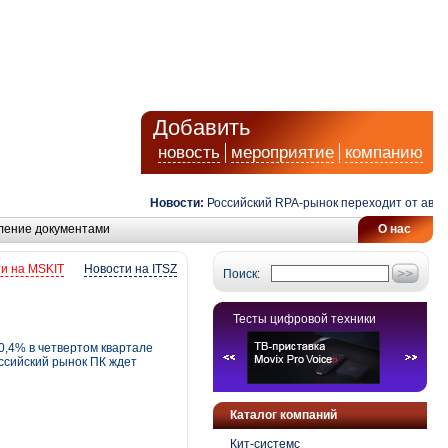
Добавить
новость
мероприятие
компанию
Новости:
Российский RPA-рынок переходит от автомати
ление документами
О нас
и на MSKIT
Новости на ITSZ
Поиск:
Тесты цифровой техники
,4% в четвертом квартале
оссийский рынок ПК ждет
Каталог компаний
Кит-системс