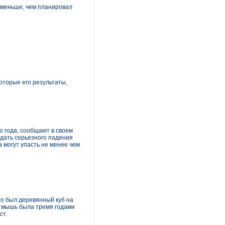
з меньше, чем планировал
оторые его результаты,
о года, сообщают в своем
идать серьезного падения
а могут упасть не менее чем
о был деревянный куб на
а мышь была тремя годами
ст.