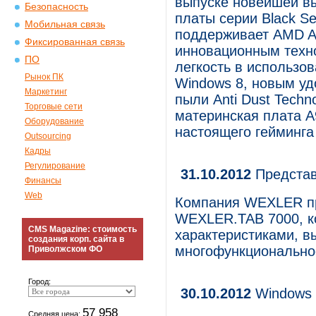
выпуске новейшей в
Безопасность
платы серии Black S
Мобильная связь
поддерживает AMD A
Фиксированная связь
инновационным техн
ПО
легкость в использо
Рынок ПК
Windows 8, новым уд
Маркетинг
пыли Anti Dust Tech
Торговые сети
материнская плата 
Оборудование
настоящего гейминга
Outsourcing
Кадры
Регулирование
31.10.2012
Предста
Финансы
Web
Компания WEXLER пр
WEXLER.TAB 7000, к
CMS Magazine: стоимость
характеристиками, в
создания корп. сайта в
многофункционально
Приволжском ФО
Город:
30.10.2012
Windows 8
57 958
Средняя цена: