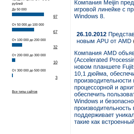
Компания Meijin пре
рублей
игровой линейке с п
До 50 000
Windows 8.
97
От 50 000 до 100 000
67
26.10.2012
Представ
новым APU от AMD
От 100 000 до 200 000
32
Компания AMD объяви
От 200 000 до 300 000
(Accelerated Process
10
новом планшете Fuji
От 300 000 до 500 000
10,1 дюйма, обеспеч
3
производительности 
процессорной и архи
Все типы сайтов
обеспечить пользова
Windows и безопасно
производительность 
поддерживает уникал
такие как встроенный