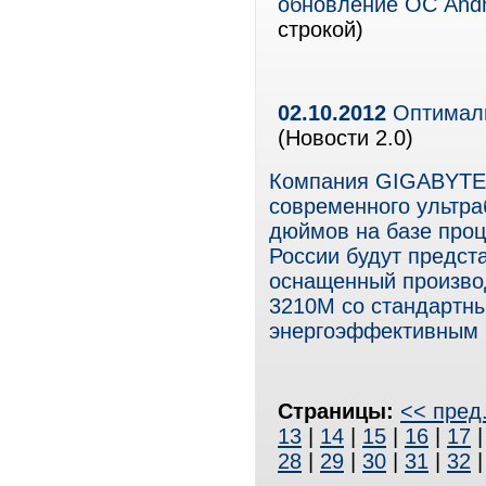
обновление ОС Andr
строкой)
02.10.2012
Оптималь
(Новости 2.0)
Компания GIGABYTE 
современного ультра
дюймов на базе проце
России будут предст
оснащенный производ
3210M со стандартны
энергоэффективным In
Страницы:
<< пред
13
|
14
|
15
|
16
|
17
28
|
29
|
30
|
31
|
32