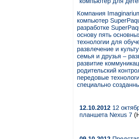
компьютер для дете
Компания Imaginari
компьютер SuperPaqu
разработке SuperPaqu
основу пять основных
технологии для обуч
развлечение и культу
семья и друзья – ра
развитие коммуникац
родительский контро
передовые технологи
специально созданны
12.10.2012
12 октяб
планшета Nexus 7
(Н
09.10.2012
Представ