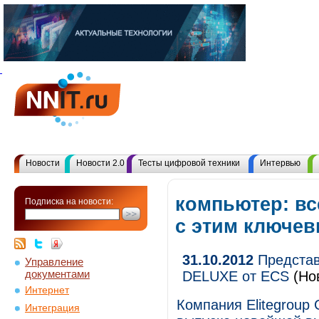
Новости
Новости 2.0
Тесты цифровой техники
Интервью
компьютер: в
Подписка на новости:
с этим ключе
31.10.2012
Представ
Управление
документами
DELUXE от ECS
(Но
Интернет
Компания Elitegroup
Интеграция