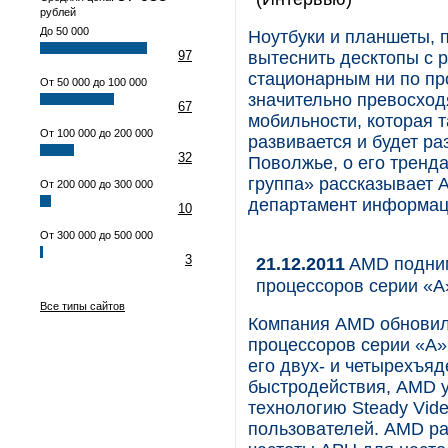
рублей
До 50 000
Ноутбуки и планшеты, 
97
вытеснить десктопы с 
стационарным ни по пр
От 50 000 до 100 000
значительно превосход
67
мобильности, которая т
От 100 000 до 200 000
развивается и будет р
32
Поволжье, о его тренд
группа» рассказывает 
От 200 000 до 300 000
департамент информаци
10
От 300 000 до 500 000
3
21.12.2011
AMD подним
процессоров серии «А
Все типы сайтов
Компания AMD обновил
процессоров серии «A»
его двух- и четырехъ
быстродействия, AMD 
технологию Steady Vid
пользователей. AMD р