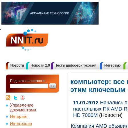
Новости
Новости 2.0
Тесты цифровой техники
Интервью
компьютер: все
Подписка на новости:
этим ключевым
11.01.2012
Начались п
Управление
настольных ПК AMD R
документами
HD 7000M
(Новости)
Интернет
Интеграция
Компания AMD объявил