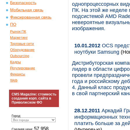
Безопасность
однопроцессорных вид
ПК. На этой же неделе 
Мобильная связь
подсистемой AMD Rade
Фиксированная связь
невероятные визуальны
ПО
изображения.
Рынок ПК
Маркетинг
Торговые сети
10.01.2012
OCS предст
Оборудование
ноутбуки Samsung
(Но
Outsourcing
Кадры
Дистрибуторская комп
Регулирование
лидер в области цифро
Финансы
провели предпраздничн
Web
года и российскому де
4. Данный класс проду
в свой партнерский ка
CMS Magazine: стоимость
создания корп. сайта в
Приволжском ФО
28.12.2011
Аркадий Гр
информационных техно
Город:
платить больше за де
57 958
(Интервью)
Средняя цена: