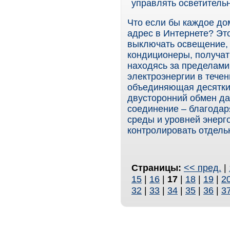
управлять осветитель
Что если бы каждое до
адрес в Интернете? Эт
выключать освещение, 
кондиционеры, получат
находясь за пределами
электроэнергии в течен
объединяющая десятки 
двусторонний обмен д
соединение – благодар
среды и уровней энерг
контролировать отдель
Страницы:
<< пред.
|
15
|
16
|
17
|
18
|
19
|
2
32
|
33
|
34
|
35
|
36
|
3