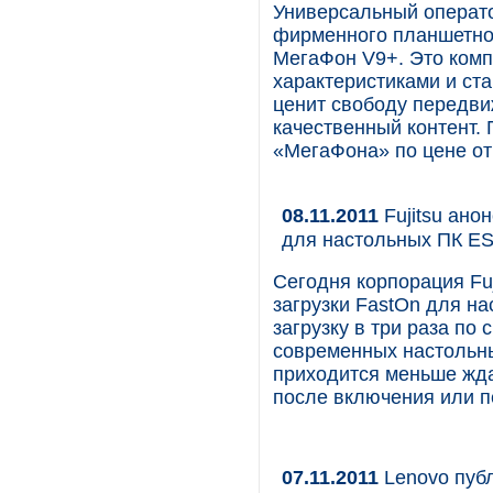
Универсальный операто
фирменного планшетно
МегаФон V9+. Это комп
характеристиками и ст
ценит свободу передви
качественный контент.
«МегаФона» по цене от
08.11.2011
Fujitsu ано
для настольных ПК E
Сегодня корпорация Fu
загрузки FastOn для н
загрузку в три раза по
современных настольны
приходится меньше ждат
после включения или п
07.11.2011
Lenovo публ