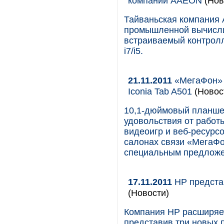
компании AAEON
(Нов
Тайваньская компания
промышленной вычисли
встраиваемый контролл
i7/i5.
21.11.2011
«МегаФон» 
Iconia Tab A501
(Новос
10,1-дюймовый планше
удовольствия от работ
видеоигр и веб-ресурсо
салонах связи «МегаФо
специальным предложе
17.11.2011
HP предста
(Новости)
Компания HP расширяет
представив три новых 