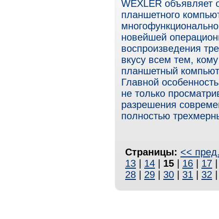
WEXLER объявляет о 
планшетного компью
многофункциональног
новейшей операционн
воспроизведения тре
вкусу всем тем, ком
планшетный компьют
Главной особенност
не только просматри
разрешения совреме
полностью трехмерны
Страницы:
<< пред
13
|
14
|
15
|
16
|
17
28
|
29
|
30
|
31
|
32