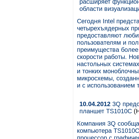
расширяет функцио
области визуализац
Сегодня Intel предст
четырехъядерных про
предоставляют люби
пользователям и по
преимущества более 
скорости работы. Но
настольных система
и тонких моноблочны
микросхемы, созданн
и с использованием 
10.04.2012
3Q предс
планшет TS1010C
(Н
Компания 3Q сообщае
компьютера TS1010C
процессор с графиче