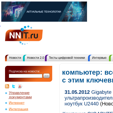
Новости
Новости 2.0
Тесты цифровой техники
Интервью
компьютер: в
Подписка на новости:
с этим ключе
31.05.2012
Gigabyte 
Управление
документами
ультрапроизводител
Интернет
ноутбук U2440
(Ново
Интеграция