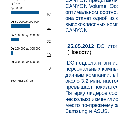
CANYON представляе
рублей
CANYON Volume. Осо
До 50 000
оптимальном соотнош
97
она станет одной из
От 50 000 до 100 000
высококлассных комп
67
CANYON.
От 100 000 до 200 000
32
25.05.2012
IDC: итог
От 200 000 до 300 000
(Новости)
10
IDC подвела итоги и
От 300 000 до 500 000
персональных компью
3
данным компании, в 
около 3,2 млн. насто
Все типы сайтов
превышает показател
Пятерку лидеров сост
несколько изменилис
место по-прежнему за
Samsung и ASUS.