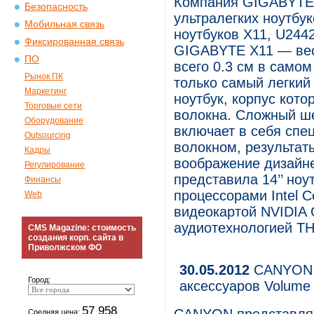
Компания GIGABYTE 
Безопасность
ультралегких ноутбу
Мобильная связь
ноутбуков X11, U244
Фиксированная связь
GIGABYTE X11 — веси
ПО
всего 0.3 см в самом
Рынок ПК
только самый легкий
Маркетинг
ноутбук, корпус кото
Торговые сети
волокна. Сложный ш
Оборудование
включает в себя спе
Outsourcing
волокном, результа
Кадры
воображение дизайне
Регулирование
представила 14’’ ноу
Финансы
процессорами Intel C
Web
видеокартой NVIDIA 
аудиотехнологией TH
CMS Magazine: стоимость
создания корп. сайта в
Приволжском ФО
30.05.2012
CANYON п
Город:
аксессуаров Volume
57 958
Средняя цена: