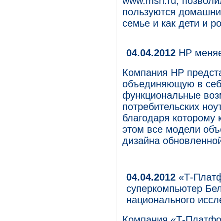
www.msn.ru, позволи
пользуются домашним
семье и как дети и 
04.04.2012
HP меняет
Компания HP предста
объединяющую в себ
функциональные воз
потребительских ноу
благодаря которому 
этом все модели объ
дизайна обновленной 
04.04.2012
«Т-Платф
суперкомпьютер Бел
национального иссл
Компания «Т-Платфо