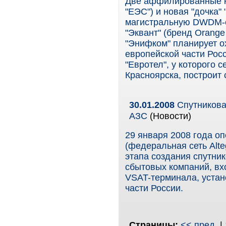
Две аффилированные к
"ЕЭС") и новая "дочка"
магистральную DWDM-с
"Эквант" (бренд Orange 
"Энифком" планирует о
европейской части Росс
"Евротел", у которого 
Красноярска, построит 
30.01.2008
Спутникова
АЗС
(Новости)
29 января 2008 года о
(федеральная сеть Alt
этапа создания спутни
сбытовых компаний, вх
VSAT-терминала, устан
части России.
Страницы:
<< пред.
|