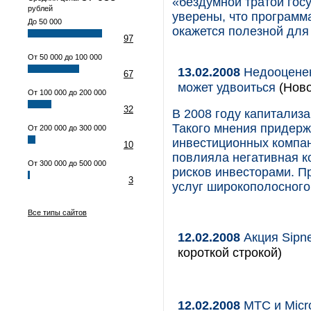
«бездумной тратой госу
рублей
уверены, что программ
До 50 000
окажется полезной для
97
От 50 000 до 100 000
13.02.2008
Недооценен
67
может удвоиться
(Ново
От 100 000 до 200 000
32
В 2008 году капитализ
Такого мнения придерж
От 200 000 до 300 000
инвестиционных компан
10
повлияла негативная к
От 300 000 до 500 000
рисков инвесторами. П
3
услуг широкополосного
Все типы сайтов
12.02.2008
Акция Sipn
короткой строкой)
12.02.2008
МТС и Micro