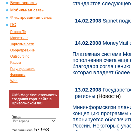
Безопасность
стандартов следующег
Мобильная связь
Фиксированная связь
14.02.2008
Sipnet подк
ПО
Рынок ПК
Маркетинг
14.02.2008
MoneyMail с
Торговые сети
Оборудование
Платежная система Mo
Outsourcing
пополнения счета еще в
Кадры
благодаря соглашению 
Регулирование
которая владеет более
Финансы
Web
13.02.2008
Государств
CMS Magazine: стоимость
регионы
(Новости)
создания корп. сайта в
Приволжском ФО
Мининформсвязи планир
концепцию программы 
Город:
планируется обеспечит
России. Некоторые уча
57 958
Средняя цена: