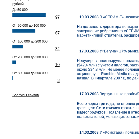
рублей
До 50 000
97
19.03.2008
В «СТРИМ-Т» назначе
От 50 000 до 100 000
На должность директора по маркет
завершение ребрендинга «СТРИМ»
67
маркетинговой стратегии, расшир
От 100 000 до 200 000
32
17.03.2008
У«Бегуна» 17% рынка
От 200 000 до 300 000
Неаудированная выручка продавца
10
($42,4 млн) с учетом налогов, ра
около $34,8 млн. Не менее полов
От 300 000 до 500 000
акционеру — Rambler Media (владе
назвал. В I квартале 2007 г., по 
3
17.03.2008
Виртуальные пробки/З
Все типы сайтов
Всего через три года, по мнению 
грозящего Сети кризиса кроются 
видеопродуктов. Появление в отн
пользователей, желающих ознаком
14.03.2008
У «Комстара» появила