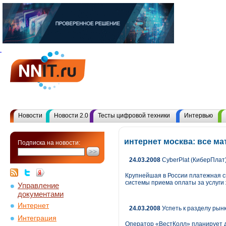
Новости
Новости 2.0
Тесты цифровой техники
Интервью
интернет москва: все м
Подписка на новости:
24.03.2008
CyberPlat (КиберПлат
Крупнейшая в России платежная с
системы приема оплаты за услуги
Управление
документами
Интернет
24.03.2008
Успеть к разделу рын
Интеграция
Оператор «ВестКолл» планирует до