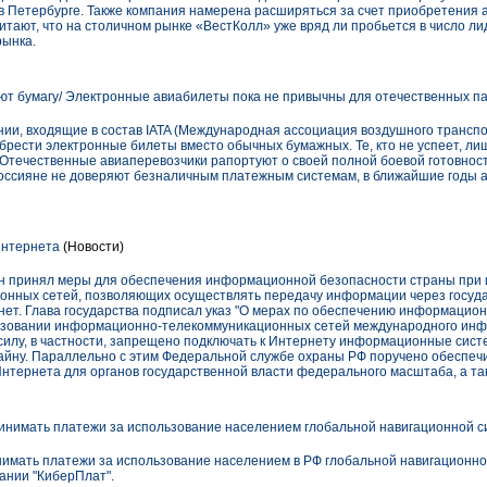
в Петербурге. Также компания намерена расширяться за счет приобретения а
тают, что на столичном рынке «ВестКолл» уже вряд ли пробьется в число лиде
рынка.
т бумагу/ Электронные авиабилеты пока не привычны для отечественных п
нии, входящие в состав IATA (Международная ассоциация воздушного трансп
брести электронные билеты вместо обычных бумажных. Те, кто не успеет, л
Отечественные авиаперевозчики рапортуют о своей полной боевой готовност
 россияне не доверяют безналичным платежным системам, в ближайшие годы 
Интернета
(Новости)
н принял меры для обеспечения информационной безопасности страны при 
нных сетей, позволяющих осуществлять передачу информации через государ
нет. Глава государства подписал указ "О мерах по обеспечению информацио
ьзовании информационно-телекоммуникационных сетей международного инф
л в силу, в частности, запрещено подключать к Интернету информационные си
айну. Параллельно с этим Федеральной службе охраны РФ поручено обеспеч
Интернета для органов государственной власти федерального масштаба, а та
ринимать платежи за использование населением глобальной навигационной
ринимать платежи за использование населением в РФ глобальной навигацион
ании "КиберПлат".