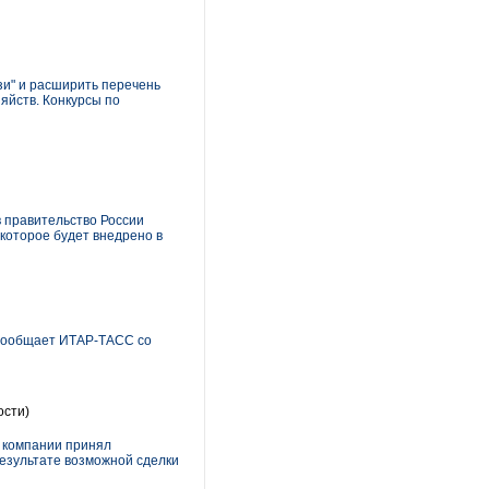
зи" и расширить перечень
яйств. Конкурсы по
в правительство России
которое будет внедрено в
м сообщает ИТАР-ТАСС со
ости)
в компании принял
езультате возможной сделки