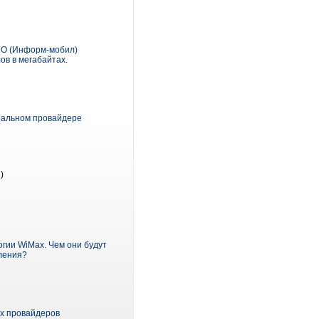
МО (Информ-мобил)
в в мегабайтах.
ральном провайдере
)
огии WiMax. Чем они будут
оления?
их провайдеров