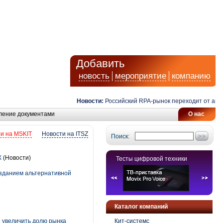
Добавить
новость
мероприятие
компанию
Новости:
Российский RPA-рынок переходит от автомат
ление документами
О нас
и на MSKIT
Новости на ITSZ
Поиск:
К
(Новости)
Тесты цифровой техники
озданием альтернативной
Каталог компаний
е увеличить долю рынка
Кит-системс