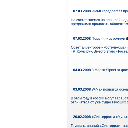
07.03.2008
ИММО предлагает прод
На состоявшемся на прошлой неде
предложила продавать абонентам 
07.03.2008
Поменялись ролями
(
Совет директоров «Ростелекома» 
«РТКомм.ру». Вместо этого «Рост
04.03.2008
8 Марта Sipnet откро
03.03.2008
WiMax появится осен
В этом году в России могут зараб
отличаться от уже существующих с
20.02.2008
«Синтерра» и «Мульти
Группа компаний «Синтерра» - на