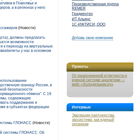
ктивов в Поволжье и
Производственная группа
ров, а в регионах у него
REMER
Градиентех
ИТ Альянс
1С-ИЖТИСИ, ООО
ассажиров
(Новости)
орта), должны предлагать
Добавь свою компанию
ишатся возможности
и к переходу на виртуальные
авиабилеты у нас в основном
Проекты
От разрозненной отчетности к
единой системе аналитики —
использовании
кейс «Холодильник.ру»
ственную границу России, в
нной безопасности
ормационного обмена". С 19
стемы, содержащие
ивать поддержание и
кже в субъектах федерации.
Интервью
Эволюция партнерства:
экосистема, как единый
 системы ГЛОНАСС
(Новости)
организм
ной системы ГЛОНАСС. Об