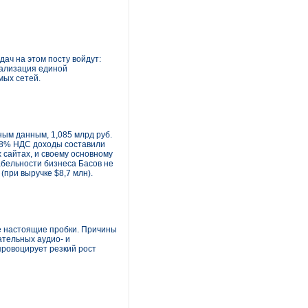
ач на этом посту войдут:
ализация единой
мых сетей.
ым данным, 1,085 млрд руб.
 18% НДС доходы составили
 сайтах, и своему основному
абельности бизнеса Басов не
(при выручке $8,7 млн).
ые настоящие пробки. Причины
ательных аудио- и
провоцирует резкий рост