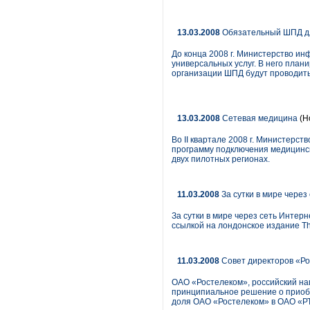
13.03.2008
Обязательный ШПД дл
До конца 2008 г. Министерство ин
универсальных услуг. В него план
организации ШПД будут проводить 
13.03.2008
Сетевая медицина
(Н
Во II квартале 2008 г. Министерс
программу подключения медицинск
двух пилотных регионах.
11.03.2008
За сутки в мире чере
За сутки в мире через сеть Инте
ссылкой на лондонское издание The
11.03.2008
Cовет директоров «Ро
ОАО «Ростелеком», российский на
принципиальное решение о приобр
доля ОАО «Ростелеком» в ОАО «РТ