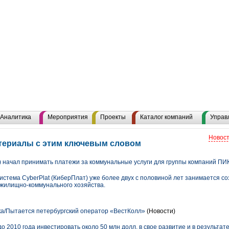
Аналитика
Мероприятия
Проекты
Каталог компаний
Управ
Новост
атериалы с этим ключевым словом
) начал принимать платежи за коммунальные услуги для группы компаний ПИ
истема CyberPlat (КиберПлат) уже более двух с половиной лет занимается с
 жилищно-коммунального хозяйства.
ка/Пытается петербургский оператор «ВестКолл»
(Новости)
 2010 года инвестировать около 50 млн долл. в свое развитие и в результат