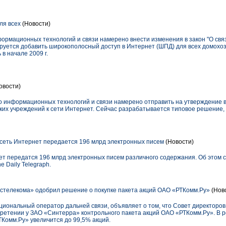
я всех
(Новости)
формационных технологий и связи намерено внести изменения в закон "О свя
ируется добавить широкополосный доступ в Интернет (ШПД) для всех домохоз
в начале 2009 г.
овости)
тво информационных технологий и связи намерено отправить на утверждение 
их учреждений к сети Интернет. Сейчас разрабатывается типовое решение, 
з сеть Интернет передается 196 млрд электронных писем
(Новости)
рнет передатся 196 млрд электронных писем различного содержания. Об это
 Daily Telegraph.
стелекома» одобрил решение о покупке пакета акций ОАО «РТКомм.Ру»
(Нов
циональный оператор дальней связи, объявляет о том, что Совет директоро
етении у ЗАО «Синтерра» контрольного пакета акций ОАО «РТКомм.Ру». В р
Комм.Ру» увеличится до 99,5% акций.