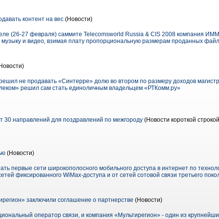
авать контент на вес
(Новости)
ле (26-27 февраля) саммите Telecomsworld Russia & CIS 2008 компания ИМ
музыку и видео, взимая плату пропорциональную размерам проданных файло
Новости)
решил не продавать «Синтерре» долю во втором по размеру доходов магист
елеком» решил сам стать единоличным владельцем «РТКомм.ру»
ет 30 направлений для поздравлений по межгороду
(Новости короткой строкой
ью
(Новости)
отать первые сети широкополосного мобильного доступа в интернет по технол
етей фиксированного WiMax-доступа и от сетей сотовой связи третьего пок
регион» заключили соглашение о партнерстве
(Новости)
циональный оператор связи, и компания «Мультирегион» - один из крупнейш