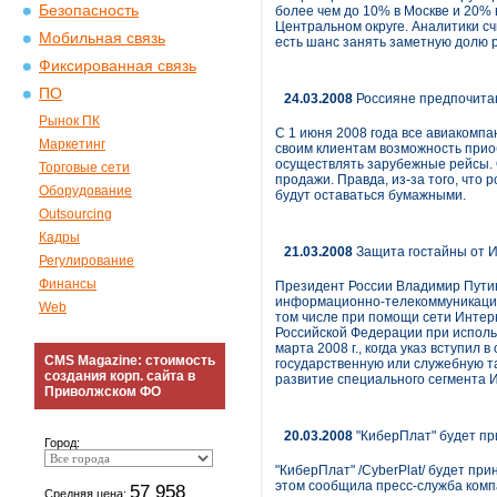
Безопасность
более чем до 10% в Москве и 20% 
Центральном округе. Аналитики счи
Мобильная связь
есть шанс занять заметную долю 
Фиксированная связь
ПО
24.03.2008
Россияне предпочитаю
Рынок ПК
С 1 июня 2008 года все авиакомпа
Маркетинг
своим клиентам возможность прио
осуществлять зарубежные рейсы. 
Торговые сети
продажи. Правда, из-за того, что
Оборудование
будут оставаться бумажными.
Outsourcing
Кадры
21.03.2008
Защита гостайны от 
Регулирование
Финансы
Президент России Владимир Пути
информационно-телекоммуникацио
Web
том числе при помощи сети Интер
Российской Федерации при испол
марта 2008 г., когда указ вступи
CMS Magazine: стоимость
государственную или служебную т
создания корп. сайта в
развитие специального сегмента 
Приволжском ФО
20.03.2008
"КиберПлат" будет п
Город:
"КиберПлат" /CyberPlat/ будет п
этом сообщила пресс-служба комп
57 958
Средняя цена: